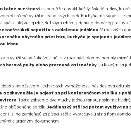
ostatné miestnosti
si nemôže dovoliť každý. Mladé rodiny, ktoré
opred určené využitie jednotlivých izieb. Kuchyňa má svoje isté mi
ia spálni, obývacej izbe, detským izbám, prípadne domácej pracovni.
i rekonštrukcii nepočíta s oddelenou jedálňou
. V rodinných do
voreného obytného priestoru
,
kuchyňa je spojená s jedálen
cou izbou
.
stor a využil sa na čokoľvek iné, aj z rodinných domov pomaly miznú
ich barové pulty alebo pracovné ostrovčeky
, ku ktorým sa je
 doba s množstvom technických vymožeností nás doslova odtrhla
e a zábavnejšie je najesť sa pri konferenčnom stolíku s p
evízora
. Takto zabijeme dve muchy jednou ranou, naplníme hladný
ášho obľúbeného seriálu.
Jedálenský stôl sa potom využíva na 
tudenti si ho zamieňajú za písací stôl a vypracúvajú si na ňom domáce
ovnými a úradnými dokumentmi.