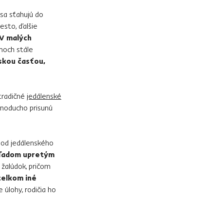
 sa sťahujú do
esto, ďalšie
V malých
moch stále
skou časťou,
 tradičné
jedálenské
dnoducho prisunú
 od jedálenského
ohľadom upretým
 žalúdok, pričom
celkom iné
 úlohy, rodičia ho