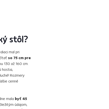
ký stôl?
diaci mal pri
čítať
so 75 cm pre
kou 130 až 160 cm.
 hostia,
oduché! Rozmery
alšie cenné
dne mala
byť 45
dôležitým údajom,