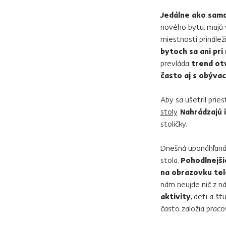
Jedálne ako sam
nového bytu, majú v
miestnosti prinálež
bytoch
sa ani pr
prevláda
trend ot
často aj s obýva
Aby sa ušetril prie
stoly
.
Nahrádzajú 
stoličky.
Dnešná uponáhľaná
stola.
Pohodlnejši
na obrazovku tel
nám neujde nič z n
aktivity
, deti a š
často založia prac