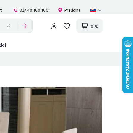
at
02/ 40 100 100
Predajne
0 €
daj