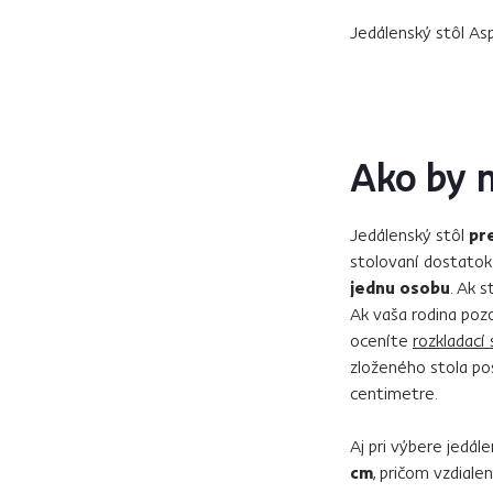
Jedálenský stôl As
Ako by m
Jedálenský stôl
pr
stolovaní dostatok
jednu osobu
. Ak 
Ak vaša rodina pozo
oceníte
rozkladací 
zloženého stola po
centimetre.
Aj pri výbere jedál
cm
, pričom vzdial