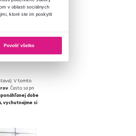
om v oblasti sociálnych
mi, ktoré ste im poskytli
Povoliť všetko
dstava). V tomto
orov
. Často sa pri
uponáhľanej dobe
, vychutnajme si