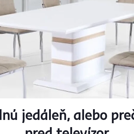
lnú jedáleň, alebo pre
pred televízor