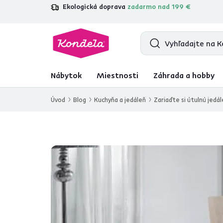
Ekologická doprava
zadarmo nad 199 €
4,7
31 285
overených produktových r
Nábytok
Miestnosti
Záhrada a hobby
Úvod
Blog
Kuchyňa a jedáleň
Zariaďte si útulnú jedá