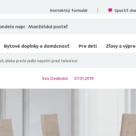
ecenzií
Kontaktný formulár
Spustiť ch
Bytové doplnky a domácnosť
Pre deti
Zľavy a výpre
leň, alebo prečo jedlo nepatrí pred televízor
Eva Dedinská
07.01.2019