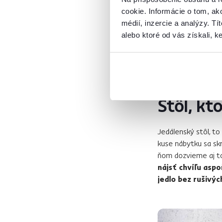
cookie. Informácie o tom, ak
médií, inzercie a analýzy. Tí
alebo ktoré od vás získali, ke
Jedálenský stôl La
Stôl, kt
Jedálenský stôl, to
kuse nábytku sa skr
ňom dozvieme aj to,
nájsť chvíľu asp
jedlo bez rušivýc