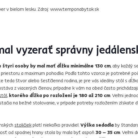
per v bielom lesku. Zdroj: www.temponabytok.sk
al vyzerať správny jedálens
e štyri osoby by mal mať dĺžku minimálne 130 cm
, aby každý se
 priestoru a maximum pohodlia. Podľa tohto vzorca je potrebné po
ste teda štvor alebo šesťčlenná rodina, je pre vás ideálny stôl s dĺž
stáva z viacerých členov, prípadne k vám na obed často prichádzajú
stôl
,
ktorého dĺžka po rozložení je 180 až 210 cm
. Veľmi jedn
stačia na bežné stolovanie, v prípade potreby rozložením získate ď
enských
stoličiek
platí niekoľko pravidiel.
Výška sedadla
by štandar
enosť od spodnej hrany stola by mala byť aspoň
30 – 35 cm
. Veľmi 