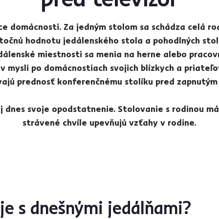
ce domácnosti. Za jedným stolom sa schádza celá ro
točnú hodnotu jedálenského stola a pohodlných stol
álenské miestnosti sa menia na herne alebo pracovne
v mysli po domácnostiach svojich blízkych a priateľov.
ávajú prednosť konferenčnému stolíku pred zapnutým
j dnes svoje opodstatnenie. Stolovanie s rodinou má 
strávené chvíle upevňujú vzťahy v rodine.
eje s dnešnými jedálňami?