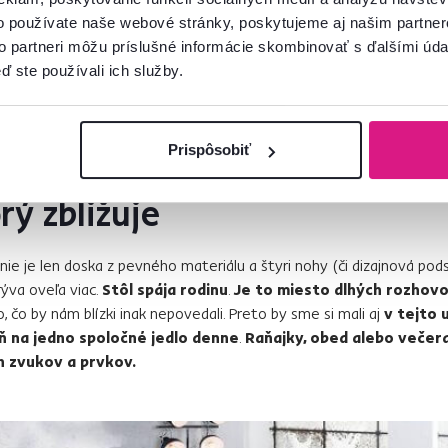
o používate naše webové stránky, poskytujeme aj našim partner
to partneri môžu príslušné informácie skombinovať s ďalšími údaj
ď ste používali ich služby.
jos. Zdroj: www.temponabytok.sk
Prispôsobiť
orý zbližuje
 nie je len doska z pevného materiálu a štyri nohy (či dizajnová po
ýva oveľa viac.
Stôl spája rodinu
.
Je to miesto dlhých rozhov
 čo by nám blízki inak nepovedali. Preto by sme si mali aj
v tejto 
oň na jedno spoločné jedlo denne
.
Raňajky, obed alebo večera
h zvukov a prvkov.