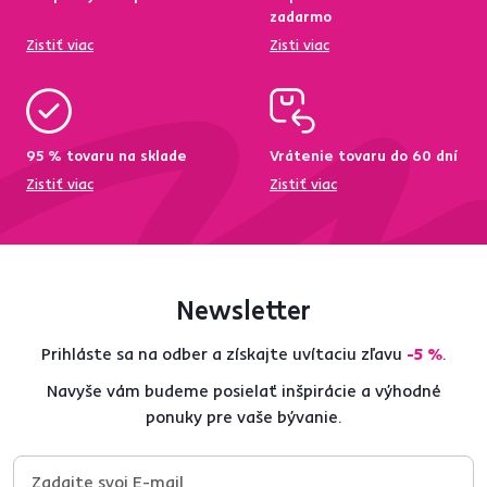
zadarmo
Zistiť viac
Zisti viac
95 % tovaru na sklade
Vrátenie tovaru do 60 dní
Zistiť viac
Zistiť viac
Newsletter
Prihláste sa na odber a získajte uvítaciu zľavu
-5 %
.
Navyše vám budeme posielať inšpirácie a výhodné
ponuky pre vaše bývanie.