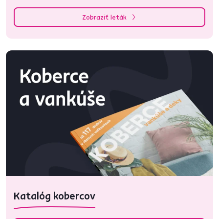
Zobraziť leták
Katalóg kobercov