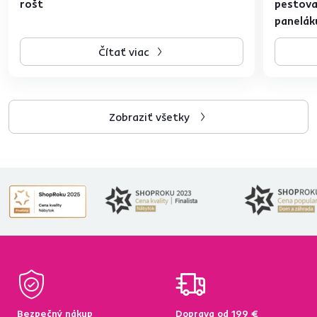
rošt
pestovan
panelák
Čítať viac
Zobraziť všetky
Bezpečný nákup
Doprava od 199 €