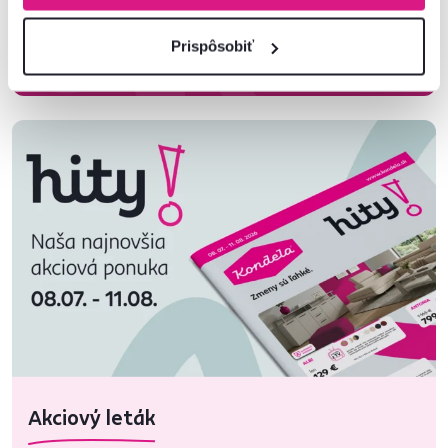
Prispôsobiť
Zobraziť katalóg
Akciový leták