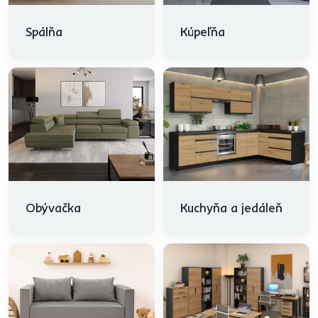
Spálňa
Kúpeľňa
Obývačka
Kuchyňa a jedáleň