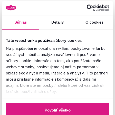
Katalógy plné zliav
Súhlas
Detaily
O cookies
Táto webstránka používa súbory cookies
Na prispôsobenie obsahu a reklám, poskytovanie funkcií
sociálnych médií a analýzu návštevnosti používame
súbory cookie. Informácie o tom, ako používate naše
webové stránky, poskytujeme aj našim partnerom v
oblasti sociálnych médií, inzercie a analýzy. Títo partneri
môžu príslušné informácie skombinovať s ďalšími
údajmi, ktoré ste im poskytli alebo ktoré od vás získali,
keď ste používali ich služby.
Povoliť všetko
Kondela katalóg 2026