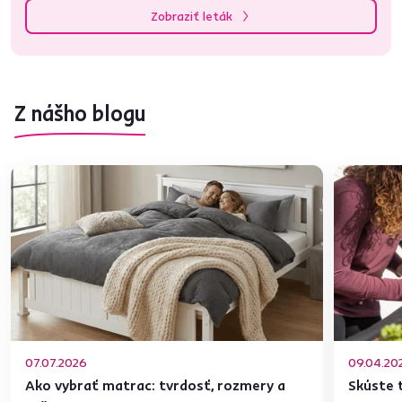
Zobraziť leták
Z nášho blogu
07.07.2026
09.04.20
Ako vybrať matrac: tvrdosť, rozmery a
Skúste t