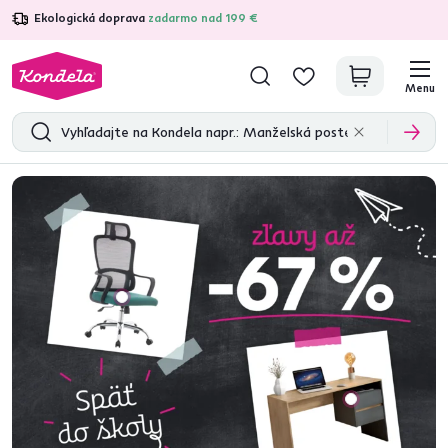
Ekologická doprava
zadarmo nad 199 €
4,7
31 285
overených produktových recenzií
Menu