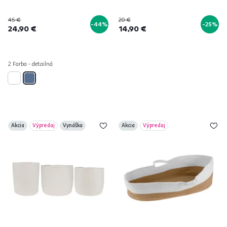
45 €
20 €
-44%
-25%
24,90 €
14,90 €
2 Farba - detailná
Akcia
Výpredaj
Vynáška
Akcia
Výpredaj