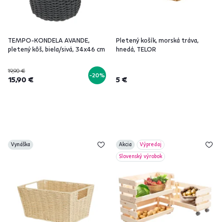
TEMPO-KONDELA AVANDE,
Pletený košík, morská tráva,
pletený kôš, biela/sivá, 34x46 cm
hnedá, TELOR
19,90 €
-20%
15,90 €
5 €
Vynáška
Akcia
Výpredaj
Slovenský výrobok