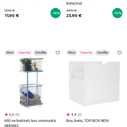
biela/sivá
13,90 €
49,90 €
-14%
-52%
11,90 €
23,90 €
Akcia
Výpredaj
Vynáška
Akcia
Výpredaj
Vynáška
5,0
4
4,4
2
Kôš na bielizeň, kov, sivomodrá,
Box, biela, TOFI BOX NEW
HERMES