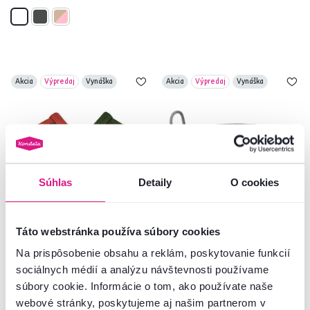
Akcia
Výpredaj
Vynáška
Akcia
Výpredaj
Vynáška
Súhlas
Detaily
O cookies
Táto webstránka používa súbory cookies
5,0
2
5,0
3
TEMPO-KONDELA IBERIS, úložné
TEMPO-KONDELA KORALO,
Na prispôsobenie obsahu a reklám, poskytovanie funkcií
boxy, set 4 ks,
pletený kôš, sivá, 39x17 cm
sociálnych médií a analýzu návštevnosti používame
oranžová/olivová/zelená/hnedá
súbory cookie. Informácie o tom, ako používate naše
39 €
13,90 €
-31%
-50%
26,90 €
6,90 €
webové stránky, poskytujeme aj našim partnerom v