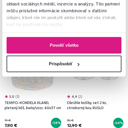
oblasti sociálnych médií, inzercie a analýzy. Títo partneri
môžu príslušné informácie skombinovať s ďalšími
údajmi, ktoré ste im poskytli alebo ktoré od vás získali,
keď ste používali ich služby.
Akcia
Výpredaj
Vynáška
Akcia
Výpredaj
Vynáška
Povoliť všetko
Prispôsobiť
5,0
3
4,4
2
TEMPO-KONDELA KLAND,
Okrúhle košíky, set 2 ks,
pletený kôš, biela/vzor, 40x37 cm
strieborný kov, RUSLO
19 €
36 €
-58%
-64%
7,90 €
12,90 €