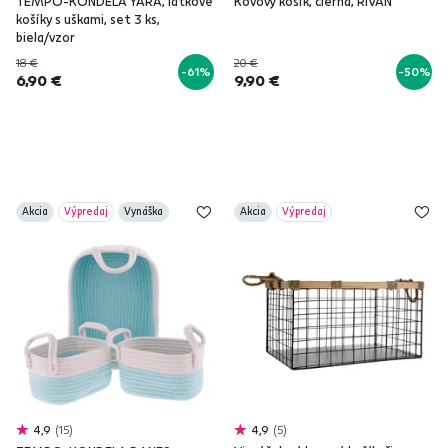
TEMPO-KONDELA YARA, látkové
Kovový košík, čierna, RIVAN
košíky s uškami, set 3 ks,
biela/vzor
18 €
20 €
-61%
-50%
6,90 €
9,90 €
Akcia
Výpredaj
Vynáška
Akcia
Výpredaj
4,9
15
4,9
5