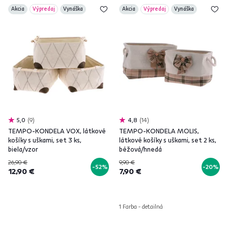
Akcia
Výpredaj
Vynáška
Akcia
Výpredaj
Vynáška
5,0
9
4,8
14
TEMPO-KONDELA VOX, látkové
TEMPO-KONDELA MOLIS,
košíky s uškami, set 3 ks,
látkové košíky s uškami, set 2 ks,
biela/vzor
béžová/hnedá
26,90 €
9,90 €
-52%
-20%
12,90 €
7,90 €
1 Farba - detailná