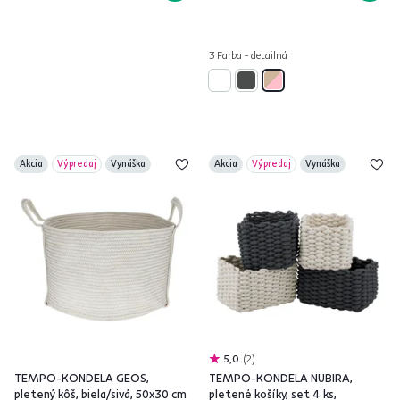
3 Farba - detailná
Akcia
Výpredaj
Vynáška
Akcia
Výpredaj
Vynáška
5,0
2
TEMPO-KONDELA GEOS,
TEMPO-KONDELA NUBIRA,
pletený kôš, biela/sivá, 50x30 cm
pletené košíky, set 4 ks,