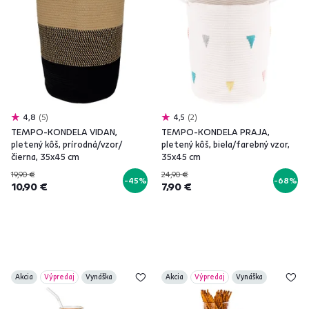
4,8
5
4,5
2
TEMPO-KONDELA VIDAN,
TEMPO-KONDELA PRAJA,
pletený kôš, prírodná/vzor/
pletený kôš, biela/farebný vzor,
čierna, 35x45 cm
35x45 cm
19,90 €
24,90 €
-45%
-68%
10,90 €
7,90 €
Akcia
Výpredaj
Vynáška
Akcia
Výpredaj
Vynáška