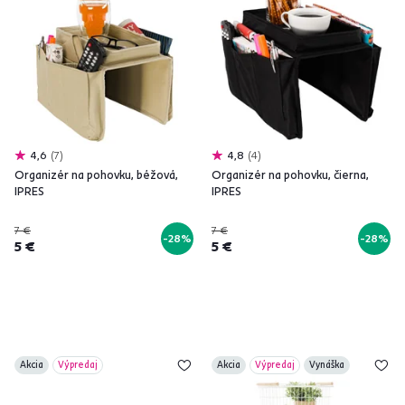
4,6
7
4,8
4
Organizér na pohovku, béžová,
Organizér na pohovku, čierna,
IPRES
IPRES
7 €
7 €
-28%
-28%
5 €
5 €
Akcia
Výpredaj
Akcia
Výpredaj
Vynáška