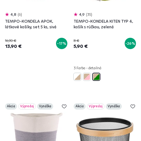
4,8
6
4,9
35
TEMPO-KONDELA APOK,
TEMPO-KONDELA KITEN TYP 4,
látkové košíky, set 5 ks, sivá
košík s rúčkou, zelená
16,90 €
8 €
-17%
-26%
13,90 €
5,90 €
3 Farba - detailná
Akcia
Výpredaj
Vynáška
Akcia
Výpredaj
Vynáška