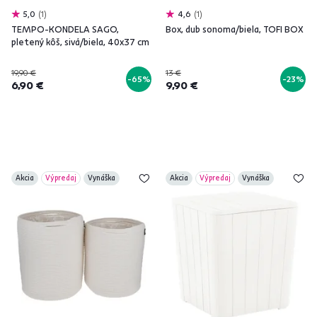
5,0
1
4,6
1
TEMPO-KONDELA SAGO,
Box, dub sonoma/biela, TOFI BOX
pletený kôš, sivá/biela, 40x37 cm
19,90 €
13 €
-65%
-23%
6,90 €
9,90 €
Akcia
Výpredaj
Vynáška
Akcia
Výpredaj
Vynáška