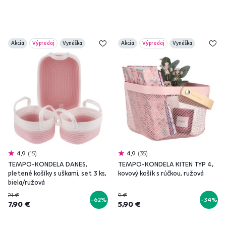
Akcia
Výpredaj
Vynáška
Akcia
Výpredaj
Vynáška
4,9
15
4,9
35
TEMPO-KONDELA DANES,
TEMPO-KONDELA KITEN TYP 4,
pletené košíky s uškami, set 3 ks,
kovový košík s rúčkou, ružová
biela/ružová
21 €
9 €
-62%
-34%
7,90 €
5,90 €