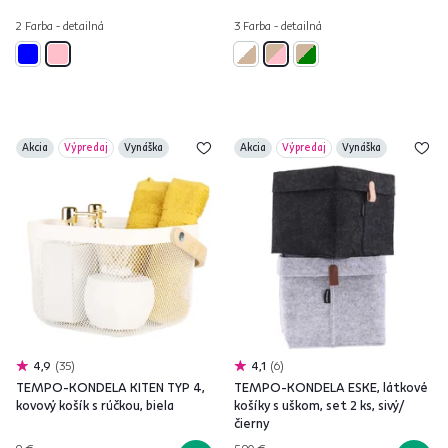
2 Farba - detailná
3 Farba - detailná
Akcia
Výpredaj
Vynáška
Akcia
Výpredaj
Vynáška
4,9
35
4,1
6
TEMPO-KONDELA KITEN TYP 4,
TEMPO-KONDELA ESKE, látkové
kovový košík s rúčkou, biela
košíky s uškom, set 2 ks, sivý/
čierny