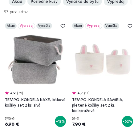
Akcia
Posledné kusy
Vynáška do bytu
Výpredaj
Sl
53
produktov
Akcia
Výpredaj
Vynáška
Akcia
Výpredaj
Vynáška
4,9
36
4,7
17
TEMPO-KONDELA NAXE, látkové
TEMPO-KONDELA SAMBIA,
košíky, set 2 ks, sivá
pletené košíky, set 2 ks,
biela/ružová
7,90 €
21 €
-12%
-62%
6,90 €
7,90 €