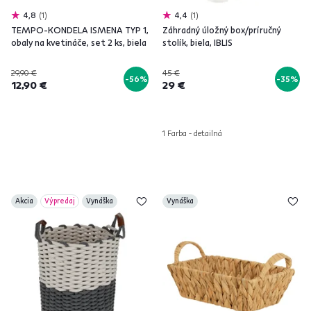
4,8
1
4,4
1
TEMPO-KONDELA ISMENA TYP 1,
Záhradný úložný box/príručný
obaly na kvetináče, set 2 ks, biela
stolík, biela, IBLIS
29,90 €
45 €
-56%
-35%
12,90 €
29 €
1 Farba - detailná
Akcia
Výpredaj
Vynáška
Vynáška