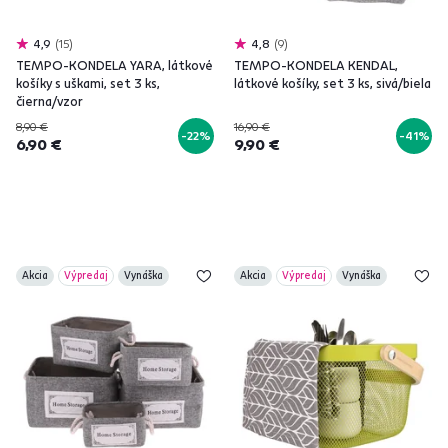
4,9
15
4,8
9
TEMPO-KONDELA YARA, látkové
TEMPO-KONDELA KENDAL,
košíky s uškami, set 3 ks,
látkové košíky, set 3 ks, sivá/biela
čierna/vzor
8,90 €
16,90 €
-22%
-41%
6,90 €
9,90 €
Akcia
Výpredaj
Vynáška
Akcia
Výpredaj
Vynáška