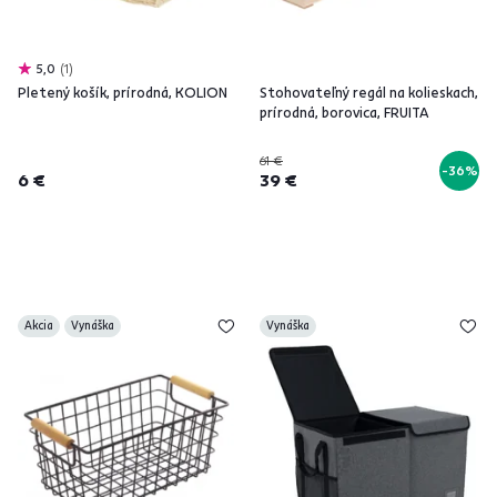
5,0
1
Pletený košík, prírodná, KOLION
Stohovateľný regál na kolieskach,
prírodná, borovica, FRUITA
61 €
-36%
6 €
39 €
Akcia
Vynáška
Vynáška