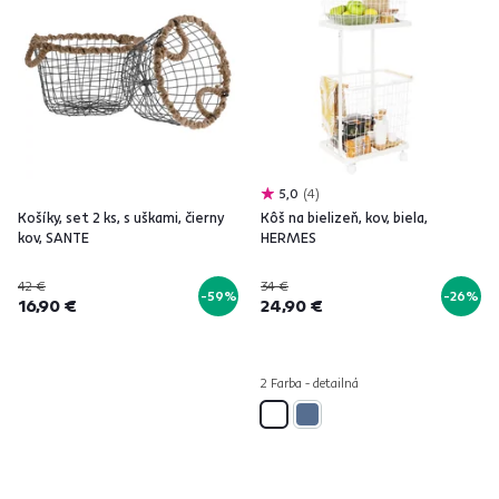
5,0
4
Košíky, set 2 ks, s uškami, čierny
Kôš na bielizeň, kov, biela,
kov, SANTE
HERMES
42 €
34 €
-59%
-26%
16,90 €
24,90 €
2 Farba - detailná