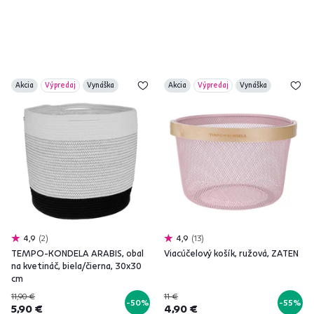
Akcia
Výpredaj
Vynáška
Akcia
Výpredaj
Vynáška
4,9
2
4,9
13
TEMPO-KONDELA ARABIS, obal
Viacúčelový košík, ružová, ZATEN
na kvetináč, biela/čierna, 30x30
cm
11,90 €
11 €
-50%
-55%
5,90 €
4,90 €