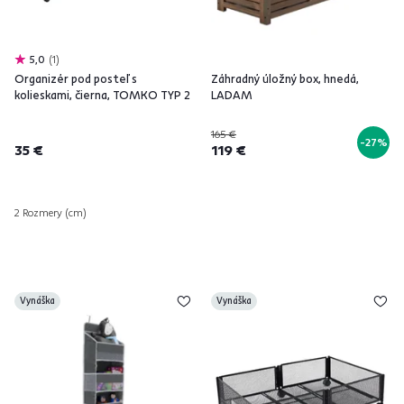
5,0
1
Organizér pod posteľ s
Záhradný úložný box, hnedá,
kolieskami, čierna, TOMKO TYP 2
LADAM
165 €
-27%
35 €
119 €
2 Rozmery (cm)
Vynáška
Vynáška