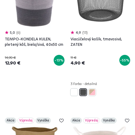
5,0
6
4,9
13
TEMPO-KONDELA KULEN,
Viacúčelový košík, tmavosivá,
pletený kôš, biela/sivá, 40x50 cm
ZATEN
14,90 €
11 €
-13%
-55%
12,90 €
4,90 €
3 Farba - detailná
Akcia
Výpredaj
Vynáška
Akcia
Výpredaj
Vynáška