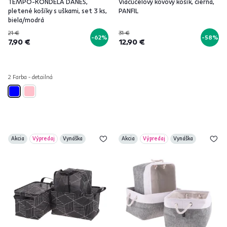
TEMPO-KONDELA DANES,
Viacúčelový kovový košík, čierna,
pletené košíky s uškami, set 3 ks,
PANFIL
biela/modrá
21 €
31 €
-62%
-58%
7,90 €
12,90 €
2 Farba - detailná
Akcia
Výpredaj
Vynáška
Akcia
Výpredaj
Vynáška