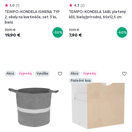
5,0
1
4,3
2
TEMPO-KONDELA ISMENA TYP
TEMPO-KONDELA SABI, pletený
2, obaly na kvetináče, set 3 ks,
kôš, biela/prírodná, 60x12,5 cm
biela
39,90 €
19,90 €
-50%
-60%
19,90 €
7,90 €
Akcia
Výpredaj
Vynáška
Akcia
Výpredaj
Posledné kusy