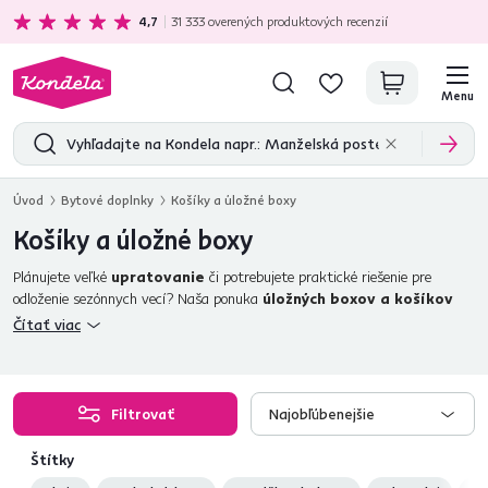
Ekologická doprava
zadarmo nad 199 €
4,7
31 333
overených produktových recenzií
Menu
Úvod
Bytové doplnky
Košíky a úložné boxy
Košíky a úložné boxy
Plánujete veľké
upratovanie
či potrebujete praktické riešenie pre
odloženie sezónnych vecí? Naša ponuka
úložných boxov a košíkov
vám pomôže s usporiadaním kuchynskej linky a skrine. Tieto
praktické
Čítať viac
boxy
sa hodia do
regálu
alebo
skrine
, ale môžu byť použité aj
samostatne v kuchyni. V našej ponuke máme aj dizajnové košíky, ktoré sú
perfektné na skladovanie zeleniny, uterákov, kozmetiky alebo dokonca pre
použitie v záhrade.
Filtrovať
Najobľúbenejšie
Štítky