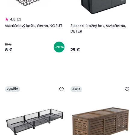
4,8
2
Viacúčelový košík, čierna, KOSUT
Skladací úložný box, sivá/čierna,
DETER
10 €
-20%
8 €
25 €
Vynáška
Akcia