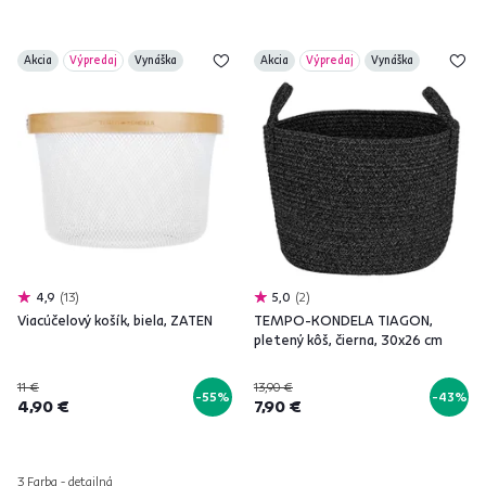
Akcia
Výpredaj
Vynáška
Akcia
Výpredaj
Vynáška
4,9
13
5,0
2
Viacúčelový košík, biela, ZATEN
TEMPO-KONDELA TIAGON,
pletený kôš, čierna, 30x26 cm
11 €
13,90 €
-55%
-43%
4,90 €
7,90 €
3 Farba - detailná