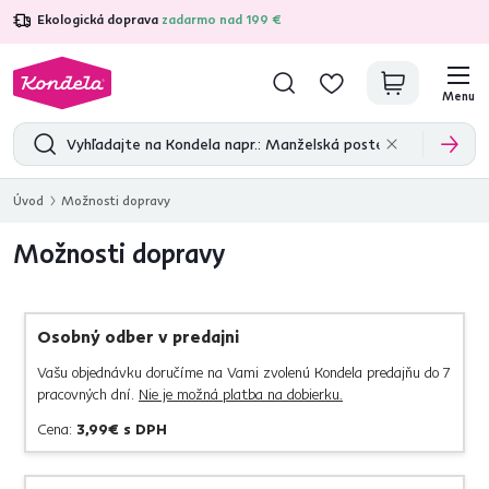
Ekologická doprava
zadarmo nad 199 €
4,7
31 157
overených produktových recenzií
Menu
Úvod
Možnosti dopravy
Možnosti dopravy
Osobný odber v predajni
Vašu objednávku doručíme na Vami zvolenú Kondela predajňu do 7
pracovných dní.
Nie je možná platba na dobierku.
Cena:
3,99€ s DPH