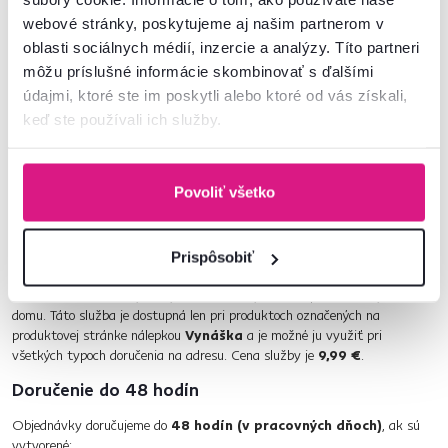
najkratšom možnom čase. Deň pred doručením Vám pošleme informáciu o
webové stránky, poskytujeme aj našim partnerom v
presnom čase doručenia v 2-hodinovom okne, aby ste si mohli lepšie
oblasti sociálnych médií, inzercie a analýzy. Títo partneri
naplánovať deň.
môžu príslušné informácie skombinovať s ďalšími
Ekologická doprava kuriérom
údajmi, ktoré ste im poskytli alebo ktoré od vás získali,
keď ste používali ich služby.
Vašu objednávku ekologicky doručíme až k Vám domov s garanciou
dodania do 6 pracovných dní. Nie je možné ak sú všetky produkty v
košíku z kategórie
menší tovar
. Deň pred doručením Vám pošleme
informáciu o presnom čase doručenia v 2-hodinovom okne, aby ste si
Povoliť všetko
mohli lepšie naplánovať deň.
Vynáška tovaru do bytu
Prispôsobiť
Štandardne doručujeme objednávky len k prvým uzamykateľným dverám.
Ak si zvolíte službu vynášky, tovar vám vynesieme priamo do bytu alebo
domu. Táto služba je dostupná len pri produktoch označených na
produktovej stránke nálepkou
Vynáška
a je možné ju využiť pri
všetkých typoch doručenia na adresu. Cena služby je
9,99 €
.
Doručenie do 48 hodín
Objednávky doručujeme do
48 hodín (v pracovných dňoch)
, ak sú
vytvorené: