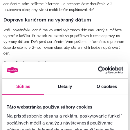
doručením Vám pošleme informáciu o presnom čase doručenia v 2-
hodinovom okne, aby ste si mohli lepšie naplánovať deň.
Doprava kuriérom na vybraný dátum
Vašu objednávku doručíme vo Vami vybranom dátume, ktorý si môžete
vybrať v košíku. Príplatok za piatok sa pripočítava k cene dopravy na
vybraný dátum. Deň pred doručením Vám pošleme informáciu o presnom
čase doručenia v 2-hodinovom okne, aby ste si mohli lepšie naplánovať
deň.
Doručenie v sobotu
Pri hodnote objednávky
nad 150€ s DPH
je možné si vybrať doručenie v
sobotu. Je potrebné si zvoliť
"Dopravu na vybraný dátum"
a vybrať
si z dostupných dátumov doručenia. Doručenie v sobotu je spoplatnené.
Súhlas
Detaily
O cookies
Príplatok sa pripočítava k cene dopravy na vybraný dátum. Zlomový čas
pre doručenie v najbližšiu sobotu je
štvrtok o 12:00
. Deň pred
doručením Vám pošleme informáciu o presnom čase doručenia v 2-
Táto webstránka používa súbory cookies
hodinovom okne, aby ste si mohli lepšie naplánovať deň.
Na prispôsobenie obsahu a reklám, poskytovanie funkcií
Najrýchlejšia doprava kuriérom
sociálnych médií a analýzu návštevnosti používame
Vaša objednávka dostane prednosť a bude doručená na Vašu adresu v
súbory cookie. Informácie o tom, ako používate naše