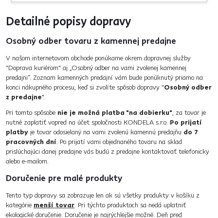
Detailné popisy dopravy
Osobný odber tovaru z kamennej predajne
V našom internetovom obchode ponúkame okrem dopravnej služby
"Doprava kuriérom" aj „Osobný odber na vami zvolenej kamennej
predajni“. Zoznam kamenných predajní vám bude ponúknutý priamo na
konci nákupného procesu, keď si zvolíte spôsob dopravy "
Osobný odber
z predajne
".
Pri tomto spôsobe
nie je možná platba "na dobierku"
, za tovar je
nutné zaplatiť vopred na účet spoločnosti KONDELA s.r.o.
Po prijatí
platby
je tovar odosielaný na vami zvolenú kamennú predajňu
do 7
pracovných dní
. Po prijatí vami objednaného tovaru na sklad
prislúchajúci danej predajne vás budú z predajne kontaktovať telefonicky
alebo e-mailom.
Doručenie pre malé produkty
Tento typ dopravy sa zobrazuje len ak sú všetky produkty v košíku z
kategórie
menší tovar
. Pri týchto produktoch sa nedá uplatniť
ekologické doručenie. Doručenie je najrýchlejšie možné. Deň pred