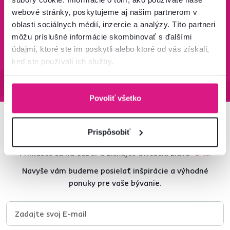
Zistiť viac
Zisti viac
webové stránky, poskytujeme aj našim partnerom v
oblasti sociálnych médií, inzercie a analýzy. Títo partneri
môžu príslušné informácie skombinovať s ďalšími
údajmi, ktoré ste im poskytli alebo ktoré od vás získali,
95 % tovaru na sklade
Vrátenie tovaru do 60 dní
keď ste používali ich služby.
Zistiť viac
Zistiť viac
Povoliť všetko
Newsletter
Prispôsobiť
Prihláste sa na odber a získajte uvítaciu zľavu
-5 %
.
Navyše vám budeme posielať inšpirácie a výhodné
ponuky pre vaše bývanie.