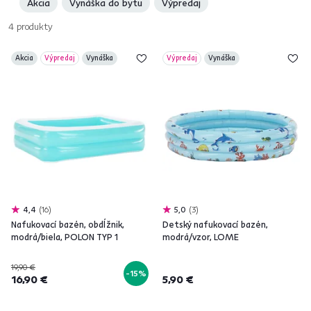
Akcia
Vynáška do bytu
Výpredaj
4
produkty
Akcia
Výpredaj
Vynáška
Výpredaj
Vynáška
4,4
16
5,0
3
Nafukovací bazén, obdĺžnik,
Detský nafukovací bazén,
modrá/biela, POLON TYP 1
modrá/vzor, LOME
19,90 €
-15%
16,90 €
5,90 €