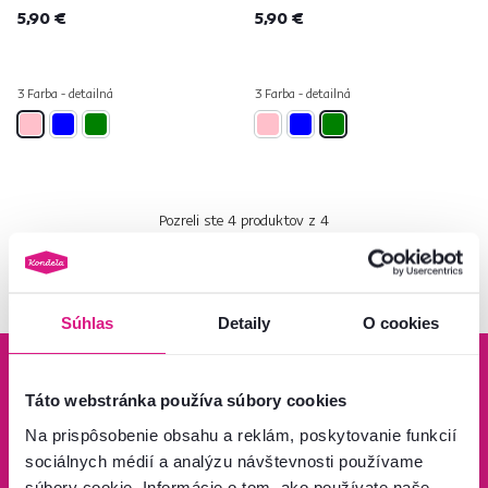
5,90 €
5,90 €
3 Farba - detailná
3 Farba - detailná
Pozreli ste
4
produktov z
4
Súhlas
Detaily
O cookies
Táto webstránka používa súbory cookies
Na prispôsobenie obsahu a reklám, poskytovanie funkcií
Bezpečný nákup
Doprava od 199 €
sociálnych médií a analýzu návštevnosti používame
zadarmo
súbory cookie. Informácie o tom, ako používate naše