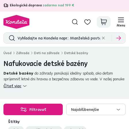
Ekologická doprava
zadarmo nad 199 €
4,7
31 333
overených produktových recenzií
Menu
Úvod
Záhrada
Deti na záhrade
Detské bazény
Nafukovacie detské bazény
Detské bazény
do záhrady ponúkajú ideálny spôsob, ako deťom
spríjemniť letné dni hravou a bezpečnou zábavou vo vode. V našej ponuke
nájdete
kvalitné nafukovacie detské bazény
vyrobené z odolných,
Čítať viac
zdravotne nezávadných materiálov, ktoré sa ľahko inštalujú a sú vhodné
pre deti rôzneho veku. Zábavu na záhrade umocnia aj
detské vonkajšie
hračky
a
detské záhradné domčeky
. Pre ešte väčší komfort odporúčame
doplniť bazén o
detský záhradný nábytok
? ideálny na oddych medzi
Filtrovať
Najobľúbenejšie
kúpaním.
Štítky