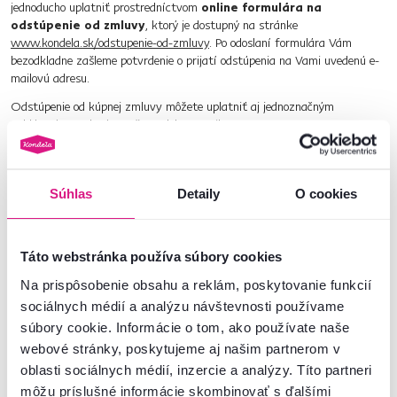
jednoducho uplatniť prostredníctvom
online formulára na
odstúpenie od zmluvy
, ktorý je dostupný na stránke
www.kondela.sk/odstupenie-od-zmluvy
. Po odoslaní formulára Vám
bezodkladne zašleme potvrdenie o prijatí odstúpenia na Vami uvedenú e-
mailovú adresu.
Odstúpenie od kúpnej zmluvy môžete uplatniť aj jednoznačným
vyhlásením zaslaným poštou alebo e-mailom.
KONDELA s.r.o., e-shop kondela.sk, Závodná 459, 027 43 Nižná,
Slovenská republika
Súhlas
Detaily
O cookies
E-mail:
[email protected]
Na uplatnenie práva na odstúpenie od zmluvy môžete využiť aj
vzorový
formulár na odstúpenie od zmluvy
, ktorý tvorí prílohu obchodných
Táto webstránka používa súbory cookies
podmienok. Ak odstúpenie odošlete prostredníctvom online formulára, jeho
prijatie Vám bezodkladne potvrdíme e-mailom.
Na prispôsobenie obsahu a reklám, poskytovanie funkcií
sociálnych médií a analýzu návštevnosti používame
Lehota na odstúpenie od kúpnej zmluvy je zachovaná, ak oznámenie o
odstúpení odošlete pred uplynutím 14-dňovej lehoty.
súbory cookie. Informácie o tom, ako používate naše
webové stránky, poskytujeme aj našim partnerom v
Alternatívne môžete využiť aj vzorový formulár vo formáte
oblasti sociálnych médií, inzercie a analýzy. Títo partneri
PDF:
Formulár na odstúpenie od zmluvy uzavretej na diaľku (PDF)
môžu príslušné informácie skombinovať s ďalšími