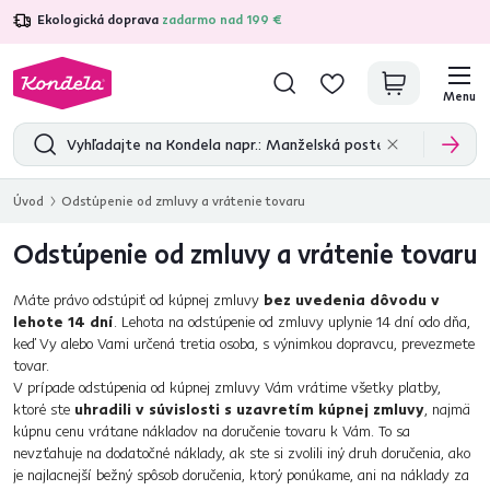
Ekologická doprava
zadarmo nad 199 €
4,7
31 333
overených produktových recenzií
Menu
Úvod
Odstúpenie od zmluvy a vrátenie tovaru
Odstúpenie od zmluvy a vrátenie tovaru
Máte právo odstúpiť od kúpnej zmluvy
bez uvedenia dôvodu v
lehote 14 dní
. Lehota na odstúpenie od zmluvy uplynie 14 dní odo dňa,
keď Vy alebo Vami určená tretia osoba, s výnimkou dopravcu, prevezmete
tovar.
V prípade odstúpenia od kúpnej zmluvy Vám vrátime všetky platby,
ktoré ste
uhradili v súvislosti s uzavretím kúpnej zmluvy
, najmä
kúpnu cenu vrátane nákladov na doručenie tovaru k Vám. To sa
nevzťahuje na dodatočné náklady, ak ste si zvolili iný druh doručenia, ako
je najlacnejší bežný spôsob doručenia, ktorý ponúkame, ani na náklady za