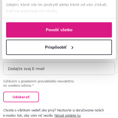
údajmi, ktoré ste im poskytli alebo ktoré od vás získali,
keď ste používali ich služby.
Newsletter
Povoliť všetko
Prihláste sa na odber a získajte uvítaciu zľavu
-5 %
.
Navyše vám budeme posielať inšpirácie a výhodné
Prispôsobiť
ponuky pre vaše bývanie.
Súhlasím s posielaním pravidelného newslettra
na uvedenú adresu.*
Odoberať
Chcete o všetkom vedieť ako prvý? Nastavte si doručovanie našich
e‑mailov tak, aby vám nič neušlo.
Návod nájdete tu
.