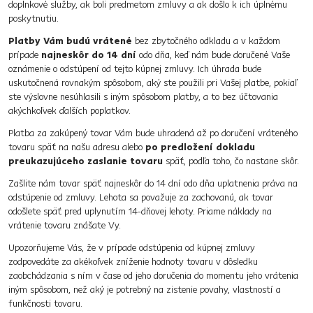
doplnkové služby, ak boli predmetom zmluvy a ak došlo k ich úplnému
poskytnutiu.
Platby Vám budú vrátené
bez zbytočného odkladu a v každom
prípade
najneskôr do 14 dní
odo dňa, keď nám bude doručené Vaše
oznámenie o odstúpení od tejto kúpnej zmluvy. Ich úhrada bude
uskutočnená rovnakým spôsobom, aký ste použili pri Vašej platbe, pokiaľ
ste výslovne nesúhlasili s iným spôsobom platby, a to bez účtovania
akýchkoľvek ďalších poplatkov.
Platba za zakúpený tovar Vám bude uhradená až po doručení vráteného
tovaru späť na našu adresu alebo
po predložení dokladu
preukazujúceho zaslanie tovaru
späť, podľa toho, čo nastane skôr.
Zašlite nám tovar späť najneskôr do 14 dní odo dňa uplatnenia práva na
odstúpenie od zmluvy. Lehota sa považuje za zachovanú, ak tovar
odošlete späť pred uplynutím 14-dňovej lehoty. Priame náklady na
vrátenie tovaru znášate Vy.
Upozorňujeme Vás, že v prípade odstúpenia od kúpnej zmluvy
zodpovedáte za akékoľvek zníženie hodnoty tovaru v dôsledku
zaobchádzania s ním v čase od jeho doručenia do momentu jeho vrátenia
iným spôsobom, než aký je potrebný na zistenie povahy, vlastností a
funkčnosti tovaru.