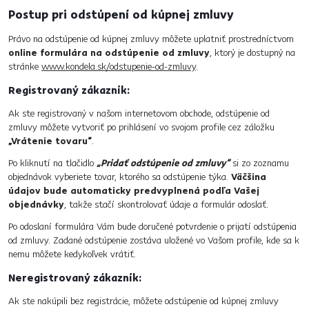
Postup pri odstúpení od kúpnej zmluvy
Právo na odstúpenie od kúpnej zmluvy môžete uplatniť prostredníctvom
online formulára na odstúpenie od zmluvy
, ktorý je dostupný na
stránke
www.kondela.sk/odstupenie-od-zmluvy
.
Registrovaný zákazník:
Ak ste registrovaný v našom internetovom obchode, odstúpenie od
zmluvy môžete vytvoriť po prihlásení vo svojom profile cez záložku
„Vrátenie tovaru“
.
Po kliknutí na tlačidlo
„Pridať odstúpenie od zmluvy“
si zo zoznamu
objednávok vyberiete tovar, ktorého sa odstúpenie týka.
Väčšina
údajov bude automaticky predvyplnená podľa Vašej
objednávky
, takže stačí skontrolovať údaje a formulár odoslať.
Po odoslaní formulára Vám bude doručené potvrdenie o prijatí odstúpenia
od zmluvy. Zadané odstúpenie zostáva uložené vo Vašom profile, kde sa k
nemu môžete kedykoľvek vrátiť.
Neregistrovaný zákazník:
Ak ste nakúpili bez registrácie, môžete odstúpenie od kúpnej zmluvy