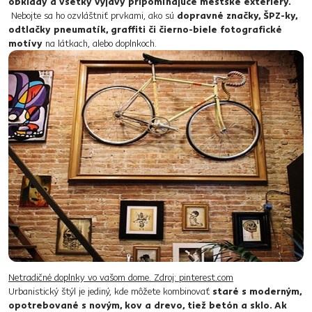
obklady a všetky výjavy pripomínajúce mestské exteriéry.​
Nebojte sa ho ozvláštniť prvkami, ako sú
dopravné​ značky, ŠPZ-ky,
odtlačky pneumatík, graffiti či čierno-biele fotografické
motívy
na​ látkach, alebo doplnkoch.
Netradičné doplnky vo vašom dome. Zdroj: pinterest.com
Urbanistický štýl je jediný, kde môžete kombinovať
​staré​ s moderným,
opotrebované s novým, kov a drevo, tiež betón a sklo. Ak​