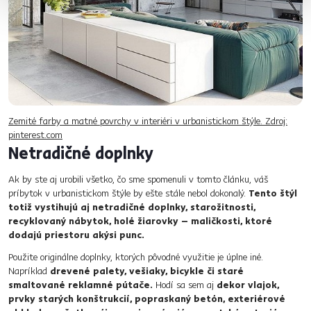
Zemité farby a matné povrchy v interiéri v urbanistickom štýle. Zdroj:
pinterest.com
Netradičné doplnky
Ak by ste aj urobili všetko, čo sme spomenuli v tomto článku, váš
príbytok v urbanistickom štýle by ešte stále nebol dokonalý.
Tento​ štýl
totiž vystihujú aj netradičné doplnky, starožitnosti,
recyklovaný nábytok, holé žiarovky – maličkosti, ktoré
dodajú priestoru akýsi punc.
Použite originálne doplnky, ktorých pôvodné využitie je úplne iné.
Napríklad
drevené​ palety, vešiaky, bicykle či staré
smaltované reklamné pútače.
​ Hodí sa sem aj
dekor​ vlajok,
prvky starých konštrukcií, popraskaný betón, exteriérové