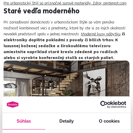
Pre urbanistický štýl sú príznačné surové materiály. Zdroj: pinterest.com
Staré vedľa moderného
Pri zariaďovaní domácnosti v urbanistickom štýle sa vám ponúka
možnosť kombinovať veci a predmety, ktoré by ste si za iných okolností
nevedeli predstaviť spolu v jednej miestnosti.
Moderné kusy nábytku
či
elektroniky doplňte pokladmi z povaly či blších trhov. K
luxusnej koženej sedačke a širokouhlému televízoru
umiestnite napríklad staré kreslo zdedené po rodičoch
alebo si vyrobte konferenčný stolík zo starých paliet.
Súhlas
Detaily
O cookies