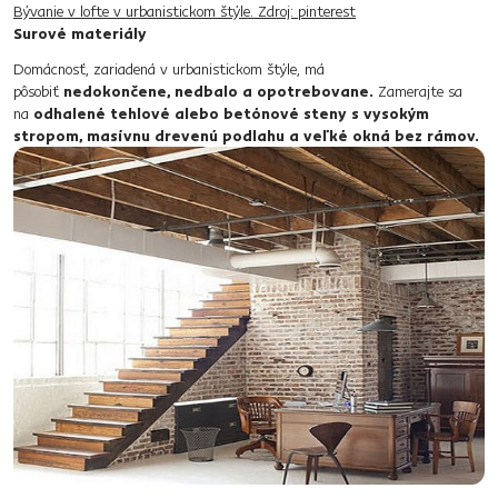
Bývanie v lofte v urbanistickom štýle. Zdroj: pinterest
Surové materiály
Domácnosť, zariadená v urbanistickom štýle, má
pôsobiť
nedokončene,​ nedbalo a opotrebovane.
Zamerajte sa
na
odhalené​ tehlové alebo betónové steny s vysokým
stropom, masívnu drevenú podlahu a veľké okná bez rámov.