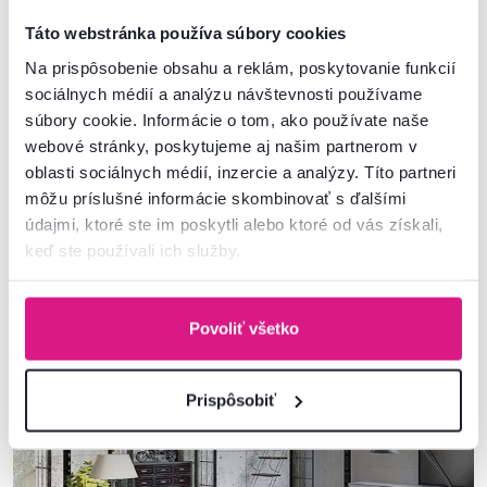
Táto webstránka používa súbory cookies
Na prispôsobenie obsahu a reklám, poskytovanie funkcií
Staré materiály v kombinácii s novým nábytkom. Zdroj: pinterest.com
sociálnych médií a analýzu návštevnosti používame
Zemité farby a matné povrchy
súbory cookie. Informácie o tom, ako používate naše
webové stránky, poskytujeme aj našim partnerom v
Farby voľte
neutrálne​ a materiály s matným povrchom.
Vysoký
oblasti sociálnych médií, inzercie a analýzy. Títo partneri
lesk a príliš pestré farby sem jednoducho nepatria. Prevládajú
zemité​
môžu príslušné informácie skombinovať s ďalšími
tóny, farba kávy, hrdze, starého dreva či kovu s patinou.
údajmi, ktoré ste im poskytli alebo ktoré od vás získali,
Čierna​ a sivá
sú na vrchole farebného rebríčka, môžu byť hlavnými aj
doplnkovými farbami. Čo sa týka kombinovania farieb, nábytok by mal
keď ste používali ich služby.
ladiť k stenám alebo podlahám. Pestrejšie farby použite iba pre oživenie
miestnosti.
Farebnejšie​ môžu byť doplnky,
napríklad koberec pod
konferenčným stolíkom, vankúšiky na sedačke či umelecké predmety.
Povoliť všetko
Prispôsobiť