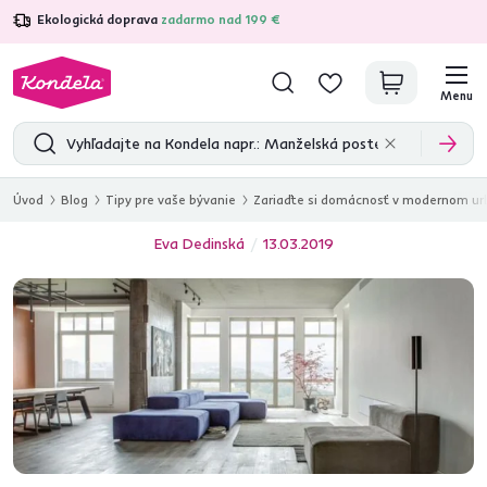
Ekologická doprava
zadarmo nad 199 €
4,7
31 211
overených produktových recenzií
Menu
Úvod
Blog
Tipy pre vaše bývanie
Zariaďte si domácnosť v modernom urb
Eva Dedinská
13.03.2019