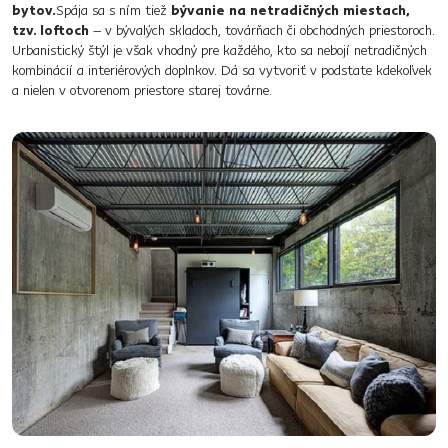
bytov.
​Spája sa s ním tiež
bývanie na netradičných miestach,
tzv. loftoch
– v bývalých skladoch, továrňach či obchodných priestoroch.
Urbanistický štýl je však vhodný pre každého, kto sa nebojí netradičných
kombinácií a interiérových doplnkov. Dá sa vytvoriť v podstate kdekoľvek
a nielen v otvorenom priestore starej továrne.