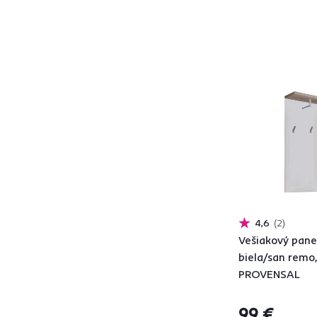
MORATIZ
1
NELIOL
1
NORTY
1
OLJE
1
PROVANCE
3
PROVENSAL
1
PUSAN
1
RAFAELLO
2
RAMAN
3
RIOMA
4
SPACE
1
TEMPO
2
4,6
2
Vešiakový panel
TEYO
1
biela/san remo
TIFFO
1
PROVENSAL
TOPTY
4
VELIS
1
99 €