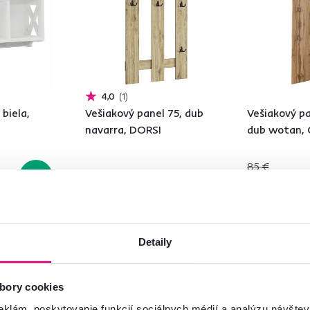
4,0
1
 biela,
Vešiakový panel 75, dub
Vešiakový pa
navarra, DORSI
dub wotan, 
85 €
-22%
65 €
55 €
Detaily
bory cookies
eklám, poskytovanie funkcií sociálnych médií a analýzu návšte