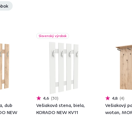
obok
Slovenský výrobok
4,6
30
4,8
4
a, dub
Vešiaková stena, biela,
Vešiakový pa
ADO NEW
KORADO NEW KV11
wotan, MOR