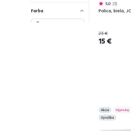
5,0
3
Farba
Polica, biela, 
23 €
Čierna
7
15 €
Béžová
8
Zlatá
1
Zelená
1
Biela
18
Sivá
8
Hnedá
33
Materiál
Akcia
Výpredaj
Vynáška
MDF
5