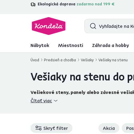
Ekologická doprava
zadarmo nad 199 €
4,7
31 211
overených produktových re
Nábytok
Miestnosti
Záhrada a hobby
Úvod
Predsieň a chodba
Vešiaky
Vešiaky na stenu
Vešiaky na stenu do p
Vešiekové steny, panely alebo závesné vešia
a pri tom
zaberajú minimum miesta
. Výhodou to
Čítať viac
závesných vešiakov ponúkame tiež
stojanové veši
ktoré podľa typu ponúkajú aj priestor na klobúky, ta
od Kondela spravíte ten najlepší prvý dojem na svoj
Skryť filter
Akcia
Pos