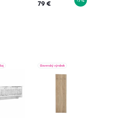
-7%
79 €
daj
Slovenský výrobok