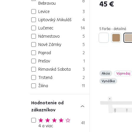
8
45 €
Bebravou
Levice
3
Liptovský Mikuláš
4
Lučenec
14
5 Farba - detailná
Námestovo
5
Nové Zámky
5
Poprad
2
Prešov
1
Rimavská Sobota
3
Akcia
Výpredaj
Trstená
2
Vynáška
Žilina
11
Hodnotenie od
zákazníkov
41
4 a viac