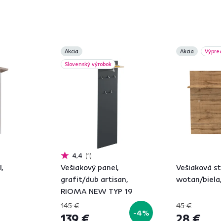
Akcia
Akcia
Výpre
Slovenský výrobok
4,4
1
,
Vešiakový panel,
Vešiaková s
,
grafit/dub artisan,
wotan/biela,
RIOMA NEW TYP 19
145 €
45 €
-4%
139 €
28 €