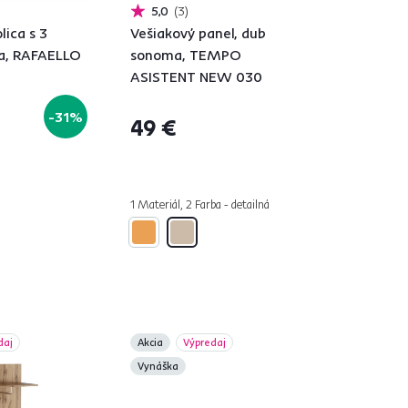
5,0
3
lica s 3
Vešiakový panel, dub
la, RAFAELLO
sonoma, TEMPO
ASISTENT NEW 030
-31%
49 €
1 Materiál, 2 Farba - detailná
daj
Akcia
Výpredaj
Vynáška