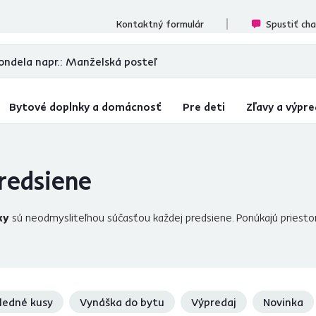
cenzií
Kontaktný formulár
Spustiť ch
Bytové doplnky a domácnosť
Pre deti
Zľavy a výpre
redsiene
ky
sú neodmysliteľnou súčasťou každej predsiene. Ponúkajú priesto
hto typu vešiakov je ich ľahká kombinovateľnosť s ostatným náby
aky
, tzv. štendre, ktoré plnia funckiu skrini aj vešiaka. Nadčasovou k
šky či dáždniky. V predsieni nesmie chýbať ani
zrkadlo
,
botník
a správ
ich hostí!
ledné kusy
Vynáška do bytu
Výpredaj
Novinka