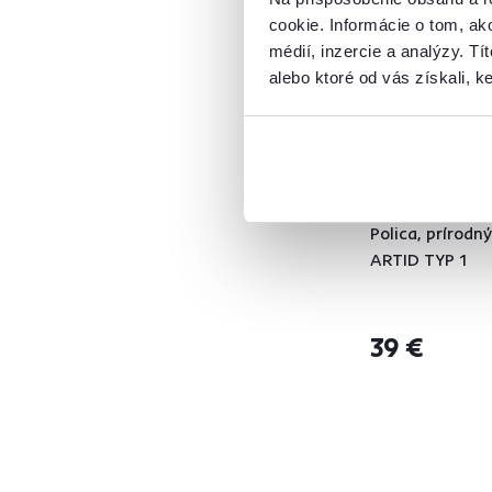
AMONI
1
cookie. Informácie o tom, ak
ARTID
2
médií, inzercie a analýzy. Tí
BLANCO
1
alebo ktoré od vás získali, ke
CYRIL
1
DOMCA
1
DORSI
2
ESENA
2
4,5
3
EYCO
2
Polica, prírodn
HEGER
1
ARTID TYP 1
IRIA
1
JODA
1
39 €
KAROS
1
KENTAK
1
KORADO
5
LISSI
1
MARIO
1