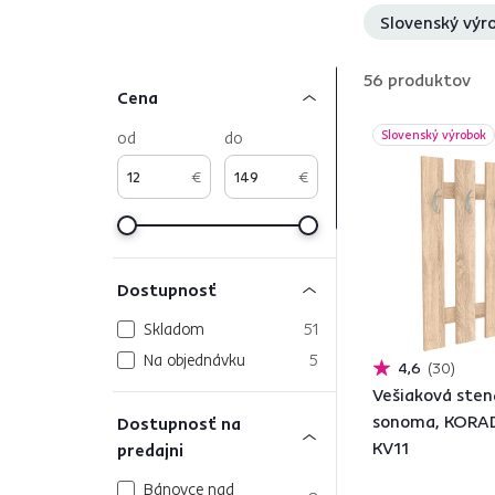
Slovenský výr
56
produktov
Cena
od
do
Slovenský výrobok
€
€
Dostupnosť
Skladom
51
Na objednávku
5
4,6
30
Vešiaková sten
sonoma, KOR
Dostupnosť na
KV11
predajni
Bánovce nad