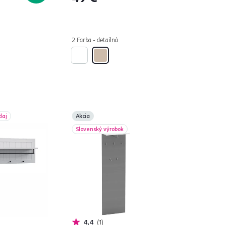
2 Farba - detailná
daj
Akcia
Slovenský výrobok
4,4
1