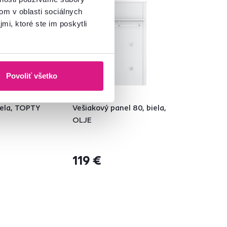
om v oblasti sociálnych
mi, ktoré ste im poskytli
Povoliť všetko
5,0
2
iela, TOPTY
Vešiakový panel 80, biela,
OLJE
119 €
á