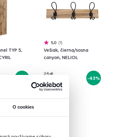
5,0
1
nel TYP 5,
Vešiak, čierna/sosna
CYRIL
canyon, NELIOL
23 €
-35%
-43%
12,90 €
O cookies
vnosti používame súbory