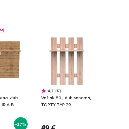
daj
4,7
17
tena, dub
Vešiak 80 , dub sonoma,
 IRIA B
TOPTY TYP 29
-37%
49 €