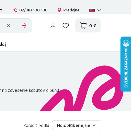
at
02/ 40 100 100
Predajne
0 €
daj
r na zavesenie kabátov a búnd
tkom v chodbe. Okrem týchto
lasikou sú stojanové vešiaky,
ne osvetlenie. S predsienami
Zoradiť podľa
Najobľúbenejšie
Najobľúbenejšie