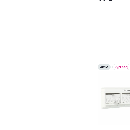
VENDY
1
VERTIO
1
VILGO
1
Šírka (cm)
od
do
Akcia
Výpredaj
Hĺbka (cm)
od
do