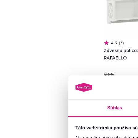
Drevotrieska
42
DTD
2
ABS hrany
5
Hliník
1
Bambus
3
4,3
3
Závesná polica,
Prútie
2
RAFAELLO
Sklo
1
Drevo
22
58 €
Oceľ
1
45 €
Kov
14
Model
Súhlas
Táto webstránka používa sú
AIRON
1
Vynáška
Na prispôsobenie obsahu a r