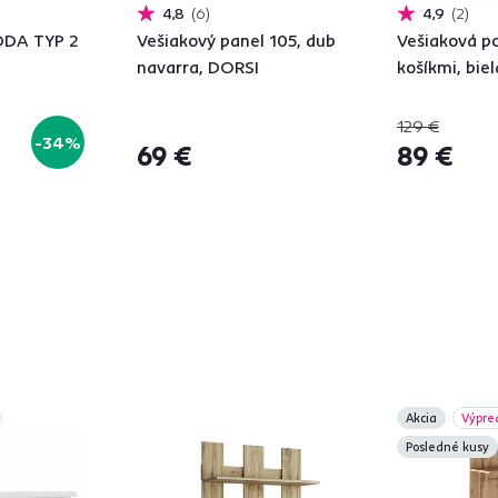
4,8
6
4,9
2
JODA TYP 2
Vešiakový panel 105, dub
Vešiaková po
navarra, DORSI
košíkmi, bie
129 €
-34%
69 €
89 €
Akcia
Výpre
Posledné kusy