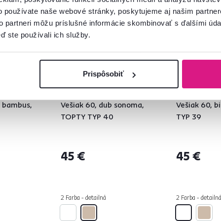
o používate naše webové stránky, poskytujeme aj našim partner
to partneri môžu príslušné informácie skombinovať s ďalšími údaj
ď ste používali ich služby.
Prispôsobiť
4,6
5
4,6
5
ý bambus,
Vešiak 60, dub sonoma,
Vešiak 60, b
TOPTY TYP 40
TYP 39
45 €
45 €
2 Farba - detailná
2 Farba - detailn