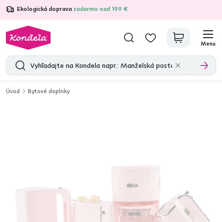
Ekologická doprava
zadarmo nad 199 €
4,7
31 211
overených produktových recenzií
Menu
Úvod
Bytové doplnky