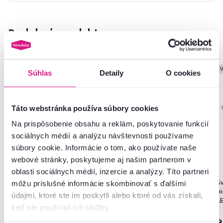
Podobné produkty
Akcia
Vynáška
Výpredaj
Vynáška
V
Súhlas
Detaily
O cookies
Táto webstránka používa súbory cookies
Na prispôsobenie obsahu a reklám, poskytovanie funkcií
sociálnych médií a analýzu návštevnosti používame
súbory cookie. Informácie o tom, ako používate naše
webové stránky, poskytujeme aj našim partnerom v
oblasti sociálnych médií, inzercie a analýzy. Títo partneri
5,0
8
4,8
93
TEMPO-KONDELA KAHON,
TEMPO-KONDELA KANTE,
Sv
môžu príslušné informácie skombinovať s ďalšími
sada nožov a kuchynského
kuchynský robot, 1800 W, 5 l,
bi
údajmi, ktoré ste im poskytli alebo ktoré od vás získali,
náradia, 10 ks, v stojane, ružová
ružová/chróm
L
keď ste používali ich služby.
23,90 €
-20%
18,90 €
119 €
9