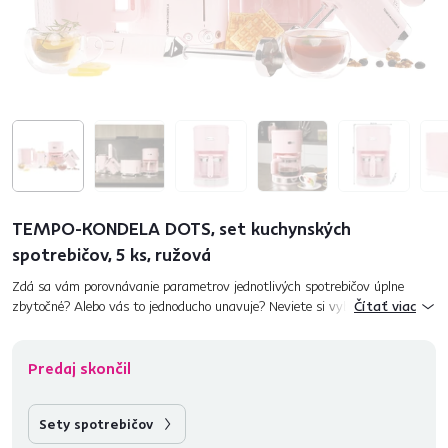
TEMPO-KONDELA DOTS, set kuchynských
spotrebičov, 5 ks, ružová
Zdá sa vám porovnávanie parametrov jednotlivých spotrebičov úplne
zbytočné? Alebo vás to jednoducho unavuje? Neviete si vybrať vhodnú
Čítať viac
alternatívu, ktorá by bola pre vás tá pravá? My vám poradíme....
Predaj skončil
Sety spotrebičov