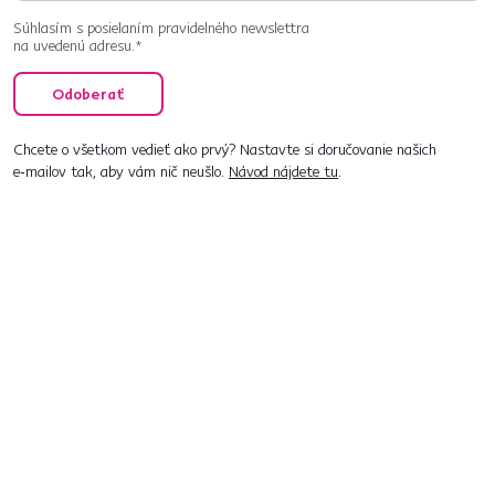
Súhlasím s posielaním pravidelného newslettra
na uvedenú adresu.*
Odoberať
Chcete o všetkom vedieť ako prvý? Nastavte si doručovanie našich
e‑mailov tak, aby vám nič neušlo.
Návod nájdete tu
.