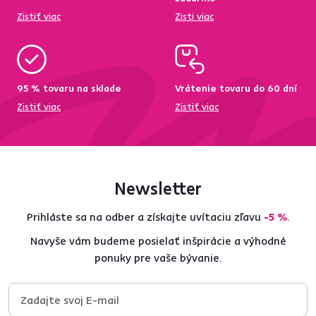
Zistiť viac
Zisti viac
95 % tovaru na sklade
Vrátenie tovaru do 60 dní
Zistiť viac
Zistiť viac
Newsletter
Prihláste sa na odber a získajte uvítaciu zľavu
-5 %
.
Navyše vám budeme posielať inšpirácie a výhodné
ponuky pre vaše bývanie.