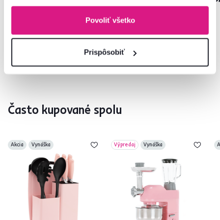
Povoliť všetko
5 Farba - detailná
Prispôsobiť
Často kupované spolu
Akcia
Vynáška
Výpredaj
Vynáška
A