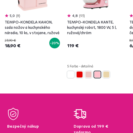
5,0
8
4,8
93
TEMPO-KONDELA KAHON,
TEMPO-KONDELA KANTE,
T
sada nožov a kuchynského
kuchynský robot, 1800 W, 5 l,
di
náradia, 10 ks, v stojane, ružová
ružová/chróm
č
23,90 €
8,
-20%
18,90 €
119 €
6
5 Farba - detailná
Bezpečný nákup
Doprava od 199 €
zadarmo