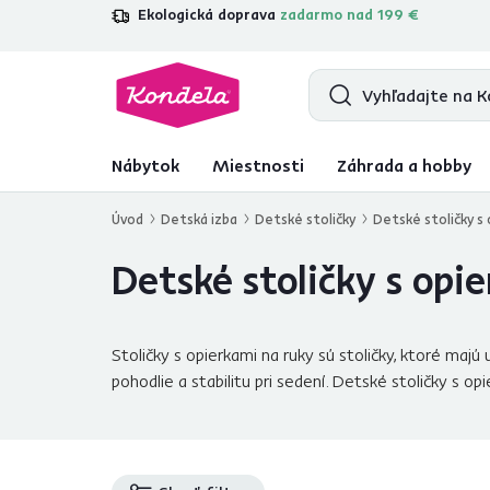
Ekologická doprava
zadarmo nad 199 €
4,7
31 157
overených produktových re
Nábytok
Miestnosti
Záhrada a hobby
Úvod
Detská izba
Detské stoličky
Detské stoličky s 
Detské stoličky s opi
Stoličky s opierkami na ruky sú stoličky, ktoré maj
pohodlie a stabilitu pri sedení. Detské stoličky s op