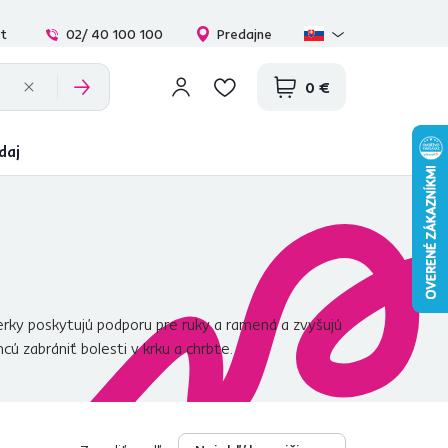
at
02/ 40 100 100
Predajne
0 €
daj
ierky poskytujú podporu pre ruky a ramená a zvyšujú
hcú zabrániť bolesti v krku a chrbte.