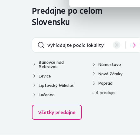
Predajne po celom
Slovensku
Bánovce nad
Námestovo
Bebravou
Nové Zámky
Levice
Poprad
Liptovský Mikuláš
+ 4 predajní
Lučenec
Všetky predajne