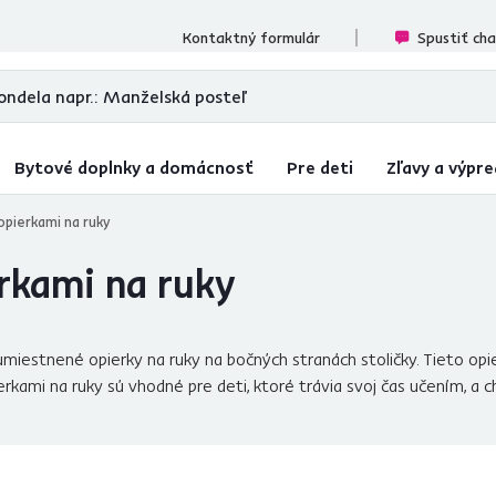
cenzií
Kontaktný formulár
Spustiť ch
Bytové doplnky a domácnosť
Pre deti
Zľavy a výpre
opierkami na ruky
erkami na ruky
ú umiestnené opierky na ruky na bočných stranách stoličky. Tieto op
ierkami na ruky sú vhodné pre deti, ktoré trávia svoj čas učením, a c