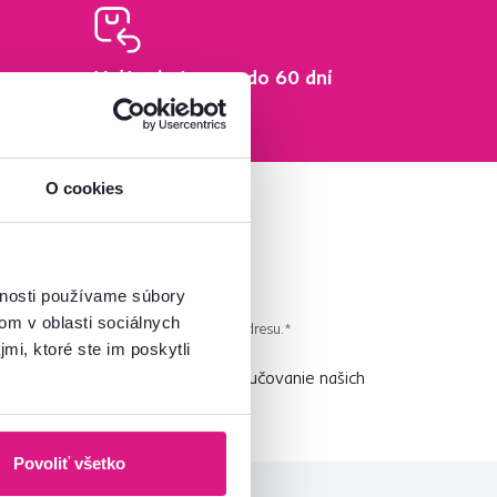
Vrátenie tovaru do 60 dní
Zistiť viac
O cookies
vnosti používame súbory
om v oblasti sociálnych
 pravidelného newslettra na uvedenú adresu.*
mi, ktoré ste im poskytli
vedieť ako prvý? Nastavte si doručovanie našich
vám nič neušlo.
Návod nájdete tu
.
Povoliť všetko