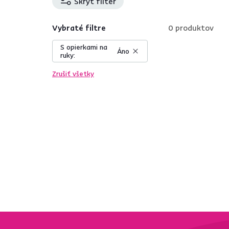
Skryť filter
Vybraté filtre
0
produktov
S opierkami na
Áno
ruky:
Zrušiť všetky