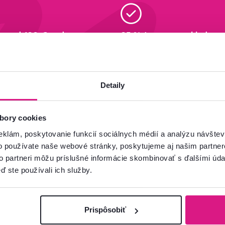
va od 199 € zadarmo
95 % tovaru na sklade
ac
Zistiť viac
Detaily
bory cookies
Odoberať
eklám, poskytovanie funkcií sociálnych médií a analýzu návšte
ľavu
-5 %
.
o používate naše webové stránky, poskytujeme aj našim partner
Súhlasím s posielaním
to partneri môžu príslušné informácie skombinovať s ďalšími údaj
ýhodné ponuky pre vaše bývanie.
Chcete o všetkom 
ď ste používali ich služby.
e‑mailov tak, aby 
Prispôsobiť