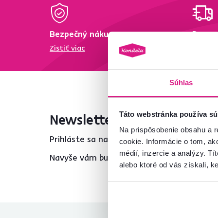
Bezpečný nákup
Dopra
Zistiť viac
Zisti vi
Súhlas
Táto webstránka používa sú
Newsletter
Na prispôsobenie obsahu a r
Prihláste sa na odber a získajte uvítaciu z
cookie. Informácie o tom, ak
médií, inzercie a analýzy. Tí
Navyše vám budeme posielať inšpirácie a v
alebo ktoré od vás získali, ke