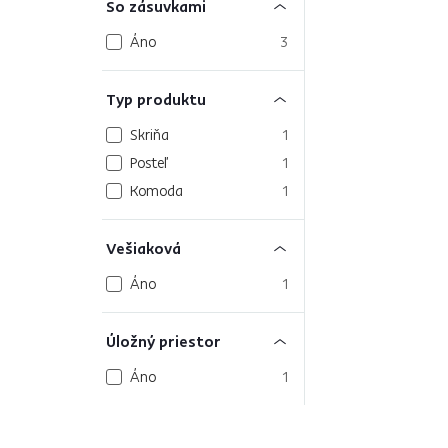
So zásuvkami
Áno
3
Typ produktu
Skriňa
1
Posteľ
1
Komoda
1
Vešiaková
Áno
1
Úložný priestor
Áno
1