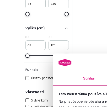
Výška (cm)
od
do
Funkcie
Úložný priestor
1
Súhlas
Vlastnosti
Táto webstránka používa sú
S dvierkami
1
Na prispôsobenie obsahu a r
S vešiakovou tyčou
1