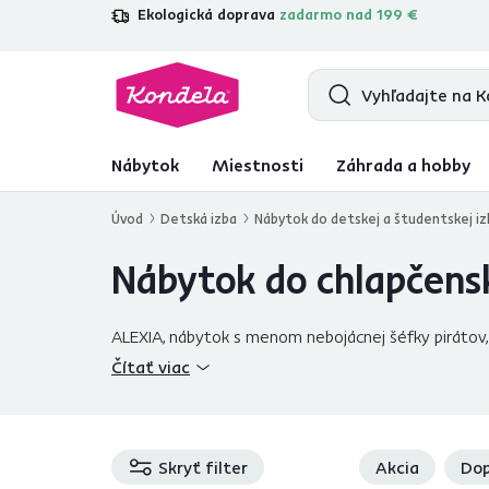
Ekologická doprava
zadarmo nad 199 €
4,7
31 285
overených produktových r
Nábytok
Miestnosti
Záhrada a hobby
Úvod
Detská izba
Nábytok do detskej a študentskej iz
Nábytok do chlapčenske
ALEXIA, nábytok s menom nebojácnej šéfky pirátov, 
ktorý nikdy neprestane baviť. Moderné prvky do mo
Čítať viac
miestnosť osvetlí a rozžiari. Hľadáte komodu, veši
schodíkom, praktickým regálom a s úložným priest
Skryť filter
Akcia
Dop