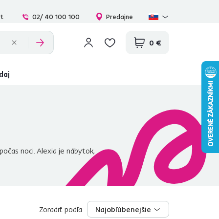
at
02/ 40 100 100
Predajne
0 €
daj
očas noci. Alexia je nábytok,
om prevedení biela. Biela
e posteľ je dodávaná so
Zoradiť podľa
Najobľúbenejšie
Najobľúbenejšie