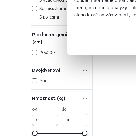
cookie. Informácie o tom, ak
médií, inzercie a analýzy. Tí
So zásuvkami
2
alebo ktoré od vás získali, ke
S policami
1
Plocha na spanie
(cm)
90x200
1
Dvojdverová
Áno
1
Hmotnosť (kg)
od
do