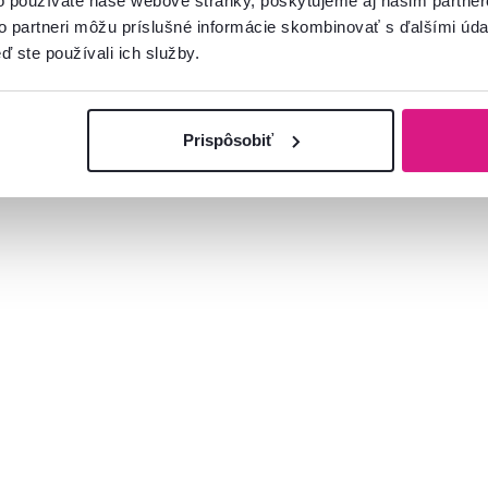
o používate naše webové stránky, poskytujeme aj našim partner
to partneri môžu príslušné informácie skombinovať s ďalšími údaj
ď ste používali ich služby.
Prispôsobiť