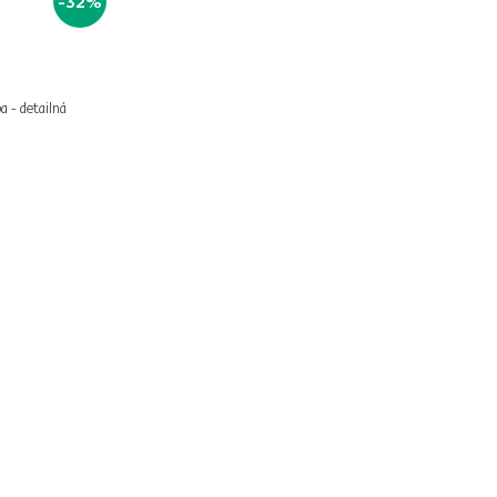
-32%
a - detailná