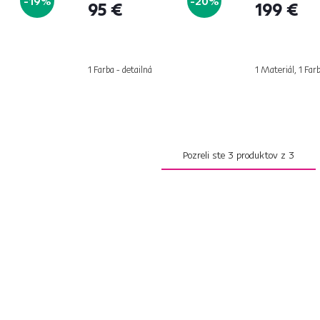
-19%
-20%
95 €
199 €
1 Farba - detailná
1 Materiál, 1 Farb
Pozreli ste
3
produktov z
3