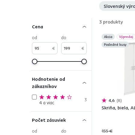
Slovenský výr
3
produkty
Cena
od
do
Akcia
Výpredaj
Posledné kusy
€
€
Hodnotenie od
zákazníkov
3
4,6
8
4 a viac
Skriňa, biela, 
Počet zásuviek
od
do
155 €