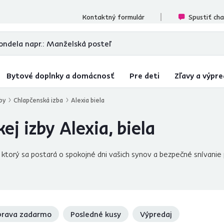
ecenzií
Kontaktný formulár
Spustiť ch
Bytové doplnky a domácnosť
Pre deti
Zľavy a výpre
by
Chlapčenská izba
Alexia biela
j izby Alexia, biela
ktorý sa postará o spokojné dni vašich synov a bezpečné snívanie p
dernej chlapčenskej izby. Vyrobený je z DTD laminovanej vo farebn
akovú skriňu, nočný stolík a posteľ? Tento sektor má všetko. Navyš
orom.
rava zadarmo
Posledné kusy
Výpredaj