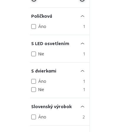
Poličková
Áno
1
S LED osvetlením
Nie
1
S dvierkami
Áno
1
Nie
1
Slovenský výrobok
Áno
2