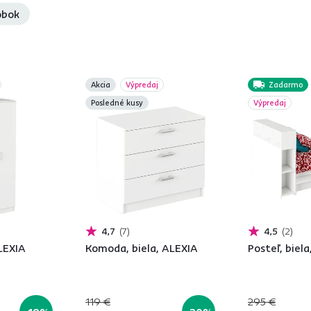
obok
Akcia
Výpredaj
Zadarmo
Posledné kusy
Výpredaj
4,7
7
4,5
2
ALEXIA
Komoda, biela, ALEXIA
Posteľ, biel
119 €
295 €