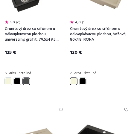
5,0
6
4,0
1
Granitový drez so sifónom a
Granitový drez so sifónom a
odkvapkávacou plochou,
odkvapkávacou plochou, béžová,
univerzálny, grafit, 79,5x49,5,
80x48, RONA
ROVANA
125 €
120 €
3 Farba - detailná
2 Farba - detailná