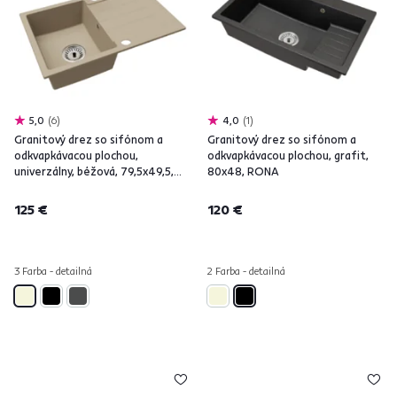
5,0
6
4,0
1
Granitový drez so sifónom a
Granitový drez so sifónom a
odkvapkávacou plochou,
odkvapkávacou plochou, grafit,
univerzálny, béžová, 79,5x49,5,
80x48, RONA
ROVANA
125 €
120 €
3 Farba - detailná
2 Farba - detailná