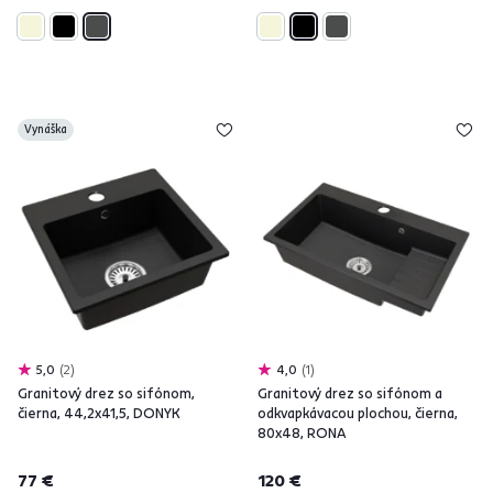
Vynáška
5,0
2
4,0
1
Granitový drez so sifónom,
Granitový drez so sifónom a
čierna, 44,2x41,5, DONYK
odkvapkávacou plochou, čierna,
80x48, RONA
77 €
120 €