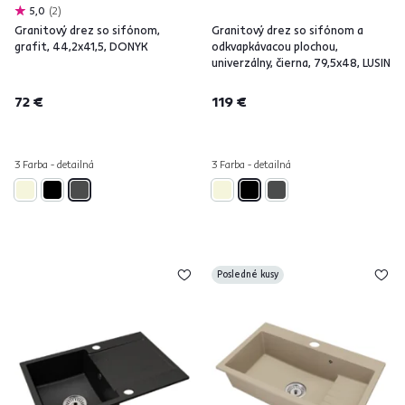
5,0
2
Granitový drez so sifónom,
Granitový drez so sifónom a
grafit, 44,2x41,5, DONYK
odkvapkávacou plochou,
univerzálny, čierna, 79,5x48, LUSIN
72 €
119 €
3 Farba - detailná
3 Farba - detailná
Posledné kusy