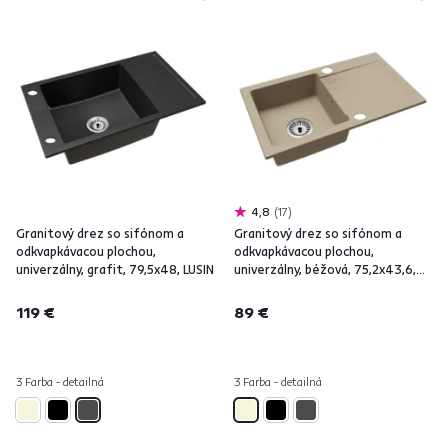
4,8
17
Granitový drez so sifónom a
Granitový drez so sifónom a
odkvapkávacou plochou,
odkvapkávacou plochou,
univerzálny, grafit, 79,5x48, LUSIN
univerzálny, béžová, 75,2x43,6,
NOEL
119 €
89 €
3 Farba - detailná
3 Farba - detailná