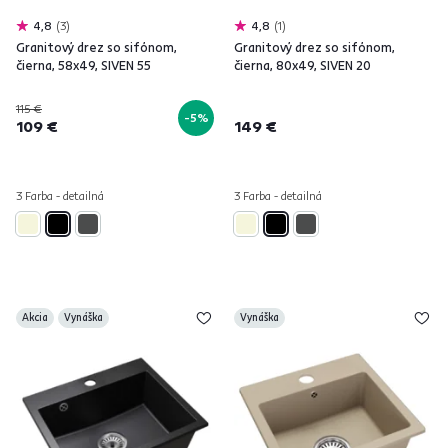
4,8
3
4,8
1
Granitový drez so sifónom,
Granitový drez so sifónom,
čierna, 58x49, SIVEN 55
čierna, 80x49, SIVEN 20
115 €
-5%
109 €
149 €
3 Farba - detailná
3 Farba - detailná
Akcia
Vynáška
Vynáška