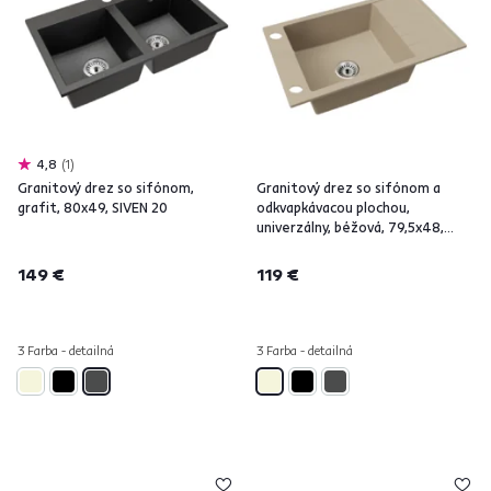
4,8
1
Granitový drez so sifónom,
Granitový drez so sifónom a
grafit, 80x49, SIVEN 20
odkvapkávacou plochou,
univerzálny, béžová, 79,5x48,
LUSIN
149 €
119 €
3 Farba - detailná
3 Farba - detailná