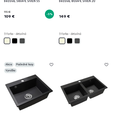
béžová, 58x49, SIVEN 55
béžová, 80x49, SIVEN 20
115 €
-5%
109 €
149 €
3 Farba - detailná
3 Farba - detailná
Akcia
Posledné kusy
Vynáška