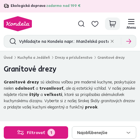
Ekologická doprava
zadarmo nad 199 €
4,7
31 285
overených produktových recenzií
Menu
Úvod
Kuchyňa a Jedáleň
Drezy a príslušenstvo
Granitové drezy
Granitové drezy
Granitové drezy
sú ideálnou voľbou pre moderné kuchyne, poskytujúce
nielen
odolnosť
a
trvanlivosť
, ale aj estetický vzhľad. V našej ponuke
nájdete rôzne
štýly
a
veľkosti
, ktoré sa prispôsobia akémukoľvek
kuchynskému dizajnu. Vyberte si z našej širokej škály granitových drezov
a pridajte vašej kuchyni elegantný a funkčný
prvok
.
Filtrovať
1
Najobľúbenejšie