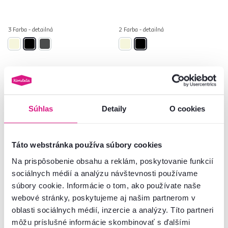
3 Farba - detailná
2 Farba - detailná
Posledné kusy
Súhlas
Detaily
O cookies
Táto webstránka používa súbory cookies
Na prispôsobenie obsahu a reklám, poskytovanie funkcií
sociálnych médií a analýzu návštevnosti používame
súbory cookie. Informácie o tom, ako používate naše
webové stránky, poskytujeme aj našim partnerom v
4,8
17
oblasti sociálnych médií, inzercie a analýzy. Títo partneri
Granitový drez so sifónom,
Granitový drez so sifónom a
môžu príslušné informácie skombinovať s ďalšími
béžová, 80x50, TORI
odkvapkávacou plochou,