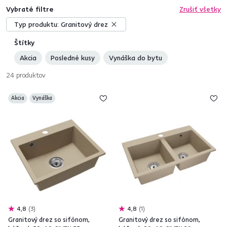
Vybraté filtre
Zrušiť všetky
Typ produktu:
Granitový drez
Štítky
Akcia
Posledné kusy
Vynáška do bytu
24
produktov
Akcia
Vynáška
4,8
3
4,8
1
Granitový drez so sifónom,
Granitový drez so sifónom,