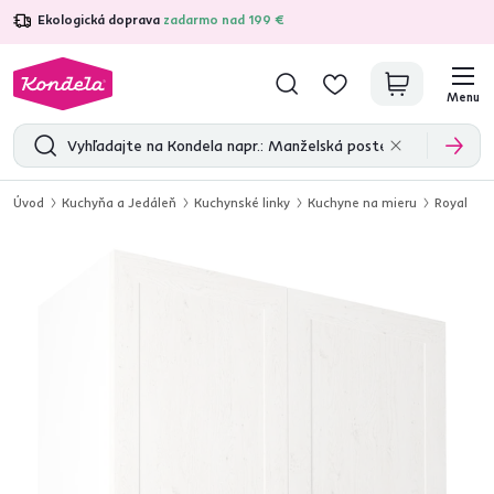
Ekologická doprava
zadarmo nad 199 €
4,7
31 211
overených produktových recenzií
Menu
Úvod
Kuchyňa a Jedáleň
Kuchynské linky
Kuchyne na mieru
Royal