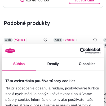
02/ 40 100 100
Spustiť chat
Podobné produkty
Akcia
Výpredaj
Akcia
Výpredaj
A
P
Súhlas
Detaily
O cookies
Táto webstránka používa súbory cookies
Na prispôsobenie obsahu a reklám, poskytovanie funkcií
5,0
3
5,0
1
sociálnych médií a analýzu návštevnosti používame
Horná skrinka, biela/sosna
Horná skrinka, biela/sosna
Sp
nordická, ROYAL G60KN
nordická, ROYAL G60
b
súbory cookie. Informácie o tom, ako používate naše
D
webové stránky, poskytujeme aj našim partnerom v