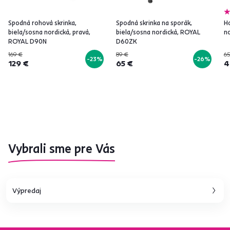
Spodná rohová skrinka,
Spodná skrinka na sporák,
Ho
biela/sosna nordická, pravá,
biela/sosna nordická, ROYAL
n
ROYAL D90N
D60ZK
169 €
89 €
65
-23%
-26%
129 €
65 €
4
Vybrali sme pre Vás
Výpredaj