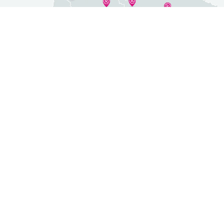
Predajne po celom Slovensku
Bánovce nad Bebravou
Námestovo
Levice
Nové Zámky
Liptovský Mikuláš
Poprad
Lučenec
+ 4 predajní