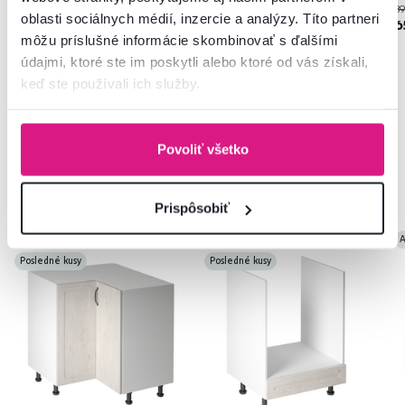
65 €
95 €
89
-24%
-27%
oblasti sociálnych médií, inzercie a analýzy. Títo partneri
49 €
69 €
6
môžu príslušné informácie skombinovať s ďalšími
údajmi, ktoré ste im poskytli alebo ktoré od vás získali,
keď ste používali ich služby.
Povoliť všetko
Často kupované spolu
Prispôsobiť
Akcia
Výpredaj
Akcia
Výpredaj
A
Posledné kusy
Posledné kusy