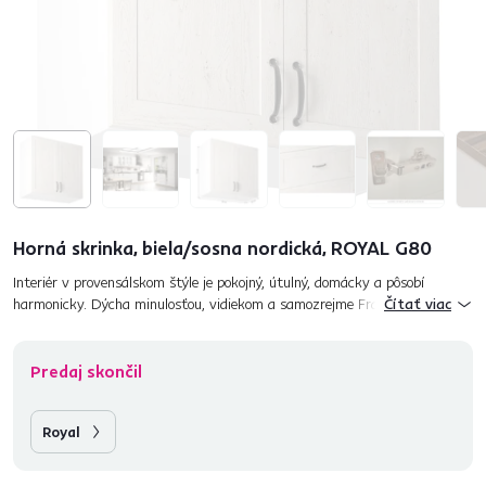
Horná skrinka, biela/sosna nordická, ROYAL G80
Interiér v provensálskom štýle je pokojný, útulný, domácky a pôsobí
harmonicky. Dýcha minulosťou, vidiekom a samozrejme Francúzskom.
Čítať viac
Zariadiť interiér v tomto dnes tak populárnom štýle znamená jedno:...
Predaj skončil
Royal