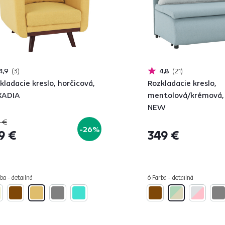
4,9
3
4,8
21
kladacie kreslo, horčicová,
Rozkladacie kreslo,
KADIA
mentolová/krémová,
NEW
 €
-26%
9 €
349 €
ba - detailná
6 Farba - detailná