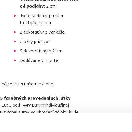
od podlahy:
2 cm
Jadro sedenia: pružina
falista/pur pena
2 dekoratívne vankúše
Úložný priestor
S dekoratívnym šitím
Dodávané v monte
) nájdete
na našom eshope.
v
5 farebných prevedeniach látky
Eur, 3 sed- 449 Eur. Pri individuálnej
u z danej sumy. Po uhradení zálohy bude
odania
6-8 týždňov.