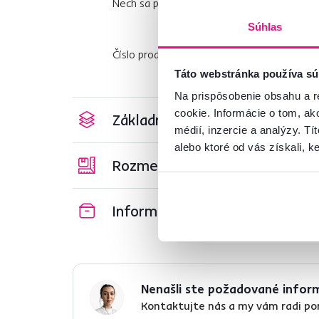
Nech sa páči, vyberte si zo širokej ponuky
r
Súhlas
Číslo produktu : 0000303452
Táto webstránka používa sú
Na prispôsobenie obsahu a r
cookie. Informácie o tom, ak
Základné parametre
médií, inzercie a analýzy. Tí
alebo ktoré od vás získali, ke
Rozmery a špecifikácie
Informácie o balení
Nenašli ste požadované infor
Kontaktujte nás a my vám radi p