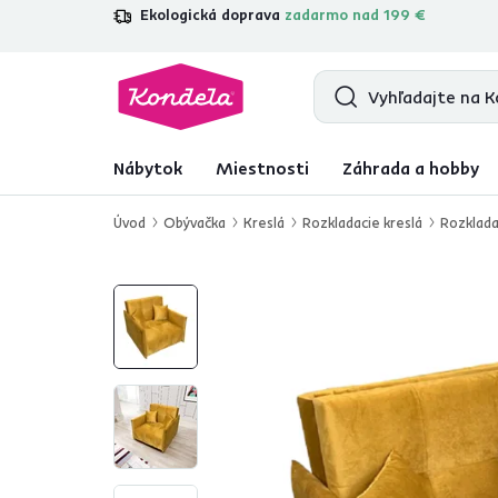
Ekologická doprava
zadarmo nad 199 €
4,7
31 285
overených produktových r
Nábytok
Miestnosti
Záhrada a hobby
Úvod
Obývačka
Kreslá
Rozkladacie kreslá
Rozklada