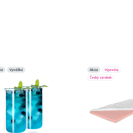
ia
Vynáška
Akcia
Výpredaj
Český výrobok