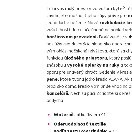
Trápi vás malý priestor vo vašom byte? Tú
zavrhujete možnosť jeho kúpy práve pre
ne
jednoduché riešenie. Nové
rozkladacie k
vašich hostí. Je celočalúnené na pohľad ve
horčicovom prevedení.
Dodávané je s
d
poslúžia ako dekorácia alebo ako opora chr
vám ohlási nečakaná návšteva, ktorá sa chy
funkciou
úložného priestoru,
ktorý poslúž
znásobujú
vysoké opierky na ruky
a tak
oporu pre unavený chrbát. Sedenie v kresle 
pene,
ktoré tvoria jadro kresla ALANA. Ak 
práci ako doma, kreslo vám príde vhod na o
kancelárii.
Nech sa páči. Zariaďte si s kre
oddychu.
Materiál:
látka Riviera 41
Oderuodolnosť textílie
podľa testu Martindale:
90