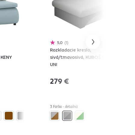
5,0
1
Rozkladacie kreslo,
 KENY
sivá/tmavosivá, KUBOŠ NEW
UNI
279 €
3 Farba - detailná