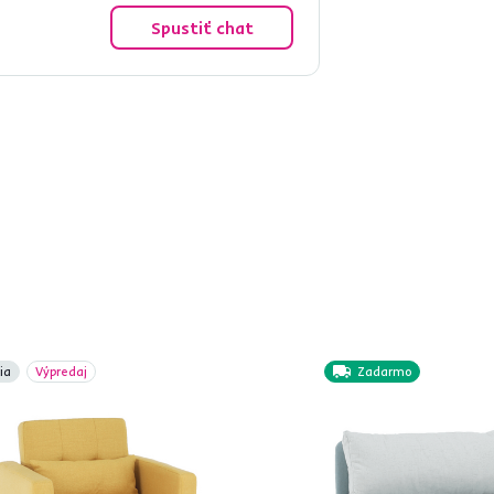
Spustiť chat
ia
Výpredaj
Zadarmo