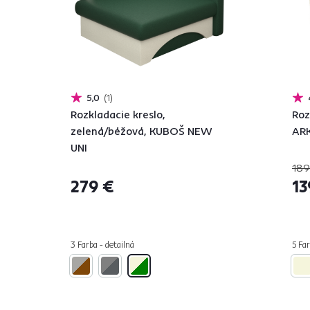
5,0
1
Rozkladacie kreslo,
Roz
zelená/béžová, KUBOŠ NEW
AR
UNI
189
279 €
13
3 Farba - detailná
5 Far