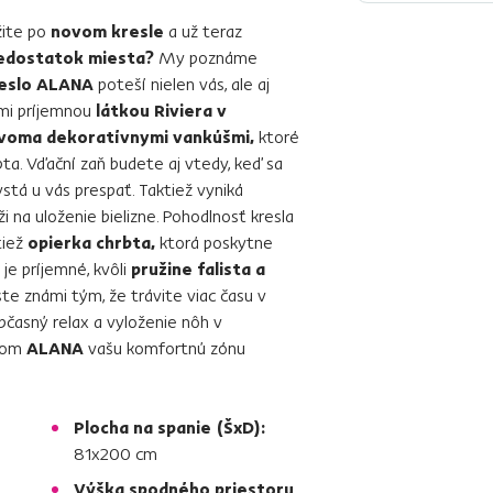
žite po
novom kresle
a už teraz
dostatok miesta?
My poznáme
reslo ALANA
poteší nielen vás, ale aj
ľmi príjemnou
látkou Riviera v
voma dekoratívnymi vankúšmi,
ktoré
bta. Vďační zaň budete aj vtedy, keď sa
stá u vás prespať. Taktiež vyniká
i na uloženie bielizne. Pohodlnosť kresla
tiež
opierka chrbta,
ktorá poskytne
je príjemné, kvôli
pružine falista a
ste známi tým, že trávite viac času v
bčasný relax a vyloženie nôh v
slom
ALANA
vašu komfortnú zónu
Plocha na spanie (ŠxD):
81x200 cm
Výška spodného priestoru