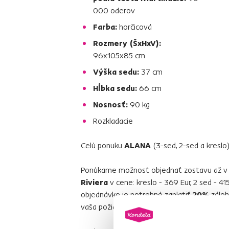
000 oderov
Farba:
horčicová
Rozmery (ŠxHxV):
96x105x85 cm
Výška sedu:
37 cm
Hĺbka sedu:
66 cm
Nosnosť:
90 kg
Rozkladacie
Celú ponuku
ALANA
(3-sed, 2-sed a kreslo
Ponúkame možnosť objednať zostavu až 
Riviera
v cene: kreslo - 369 Eur, 2 sed - 415 
objednávke je potrebné zaplatiť
20%
záloh
vaša požiadavka zadaná do výroby. Doba d