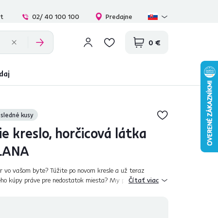
at
02/ 40 100 100
Predajne
0 €
daj
sledné kusy
e kreslo, horčicová látka
ALANA
or vo vašom byte? Túžite po novom kresle a už teraz
eho kúpy práve pre nedostatok miesta? My poznáme
Čítať viac
Nové rozkladacie kreslo ALANA po...