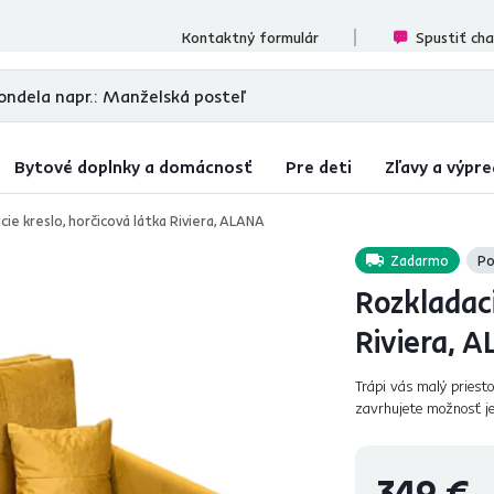
ecenzií
Kontaktný formulár
Spustiť ch
Bytové doplnky a domácnosť
Pre deti
Zľavy a výpre
cie kreslo, horčicová látka Riviera, ALANA
Zadarmo
Po
Rozkladaci
Riviera, 
Trápi vás malý priest
zavrhujete možnosť j
jednoduché riešenie. 
349 €