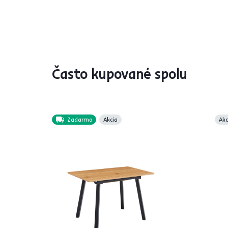
Často kupované spolu
Zadarmo
Akcia
Akc