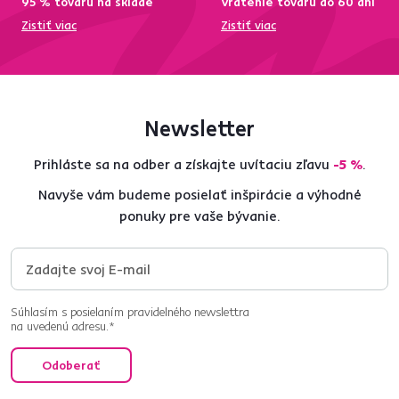
95 % tovaru na sklade
Vrátenie tovaru do 60 dní
Zistiť viac
Zistiť viac
Newsletter
Prihláste sa na odber a získajte uvítaciu zľavu
-5 %
.
Navyše vám budeme posielať inšpirácie a výhodné
ponuky pre vaše bývanie.
Súhlasím s posielaním pravidelného newslettra
na uvedenú adresu.*
Odoberať