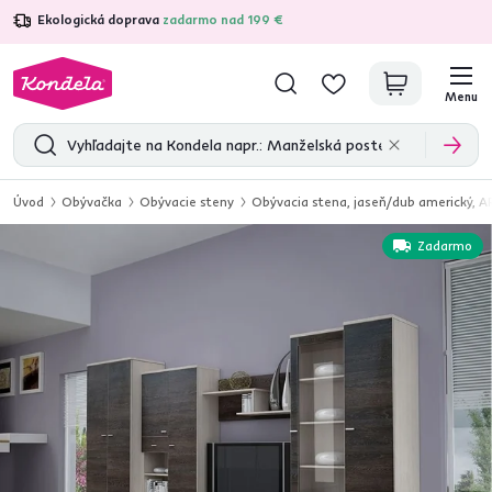
Ekologická doprava
zadarmo nad 199 €
4,7
31 333
overených produktových recenzií
Menu
Úvod
Obývačka
Obývacie steny
Obývacia stena, jaseň/dub americký, A
Zadarmo