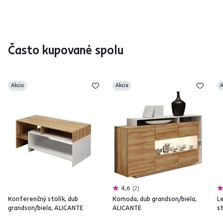
Často kupované spolu
Akcia
Akcia
A
4,6
2
Konferenčný stolík, dub
Komoda, dub grandson/biela,
L
grandson/biela, ALICANTE
ALICANTE
s