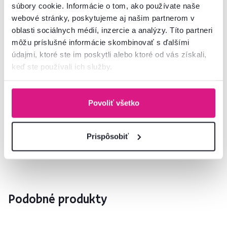
súbory cookie. Informácie o tom, ako používate naše
webové stránky, poskytujeme aj našim partnerom v
Informácie o balení
oblasti sociálnych médií, inzercie a analýzy. Títo partneri
môžu príslušné informácie skombinovať s ďalšími
Montážny návod
údajmi, ktoré ste im poskytli alebo ktoré od vás získali,
keď ste používali ich služby.
Nenašli ste požadované informácie?
Povoliť všetko
Kontaktujte nás a my vám radi poradíme
02/ 40 100 100
Spustiť chat
Prispôsobiť
Podobné produkty