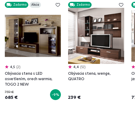
Zadarmo
Akcia
Zadarmo
4,5
2
4,4
12
Obývacia stena s LED
Obývacia stena, wenge,
O
osvetlením, orech warmia,
QUATRO
j
TOGO 2 NEW
759 €
-9%
685 €
239 €
7