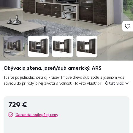
Obývacia stena, jaseň/dub americký, ARS
Túžite po jednoduchosti aj kráse? Tmavé drevo dub spolu s jaseňom vás
zavedú do prírody plnej života a voľnosti. Takéto vlastnosti má aj
Čítať viac
obývacia stena ARS, ktorá oživí a dodá energiu nielen vám, al...
729 €
Garancia najlepšej ceny