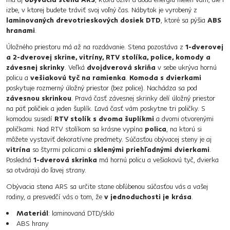
izbe, v ktorej budete tráviť svoj voľný čas. Nábytok je vyrobený z
laminovaných drevotrieskových dosiek DTD
, ktoré sa pýšia
ABS
hranami
.
Úložného priestoru má až na rozdávanie. Stena pozostáva z
1-dverovej
a 2-dverovej skrine, vitríny, RTV stolíka, police, komody a
závesnej skrinky
. Veľká
dvojdverová skriňa
v sebe ukrýva hornú
policu a
vešiakovú tyč na ramienka
.
Komoda s dvierkami
poskytuje rozmerný úložný priestor (bez police). Nachádza sa pod
závesnou skrinkou
. Pravá časť závesnej skrinky delí úložný priestor
na päť poličiek a jeden šuplík. Ľavá časť vám poskytne tri poličky. S
komodou susedí
RTV stolík s dvoma šuplíkmi
a dvomi otvorenými
poličkami. Nad RTV stolíkom sa krásne vypína
polica
, na ktorú si
môžete vystaviť dekoratívne predmety. Súčasťou obývacej steny je aj
vitrína
so štyrmi policami a
sklenými priehľadnými dvierkami
.
Posledná
1-dverová skrinka
má hornú policu a vešiakovú tyč, dvierka
sa otvárajú do ľavej strany.
Obývacia stena ARS sa určite stane obľúbenou súčasťou vás a vašej
rodiny, a presvedčí vás o tom, že
v jednoduchosti je krása
.
Materiál
: laminovaná DTD/sklo
ABS hrany