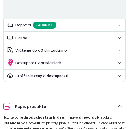
Doprava
ZADARMO
Platba
Vrátenie do 60 dní zadarmo
Dostupnosť v predajniach
Stráženie ceny a dostupnosti
Popis produktu
Túžite po
jednoduchosti
aj
kráse
? Tmavé
drevo dub
spolu s
jaseňom
vás zavedú do prírody plnej života a voľnosti. Takéto vlastnosti
má aj
obývacia stena ARS
, ktorá oživí a dodá energiu nielen vám, ale i