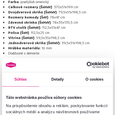
Farba
: jaseň/dub americký
Celkové rozmery (ŠxHxV)
: 370x51x199 cm
Dvojdverová skriňa (ŠxHxV)
: 79,5x51x198,5 cm
Rozmery komody (ŠxV)
: 78x47 cm
Závesná skrinka (ŠxHxV)
: 78x35x135,5 cm
RTV stolík (ŠxHxV)
: 112,5x51x47 cm
Polica (ŠxH)
: 112,5x25 cm
Vitrína (ŠxHxV)
: 59,5x35x198,5 cm
Jednodverová skriňa (ŠxHxV):
39,5x51x198,5 cm
Hrúbka materiálu:
16 mm
Dodávané v demonte
Ešte stále váhate? Tak neváhajte a vyberte si z ponuky
obývacích stien
.
Súhlas
Detaily
O cookies
Číslo produktu : 02025047
Základné parametre
Táto webstránka používa súbory cookies
Na prispôsobenie obsahu a reklám, poskytovanie funkcií
Rozmery a špecifikácie
sociálnych médií a analýzu návštevnosti používame