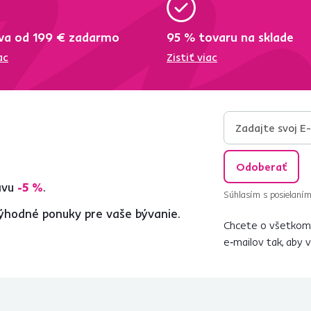
va od 199 € zadarmo
95 % tovaru na sklade
ac
Zistiť viac
Odoberať
ľavu
-5 %
.
Súhlasím s posielaním
ýhodné ponuky pre vaše bývanie.
Chcete o všetkom 
e‑mailov tak, aby 