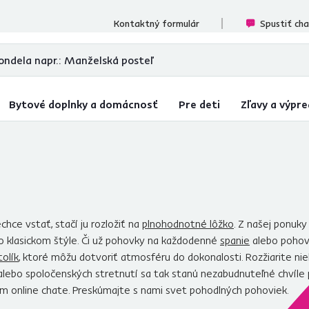
cenzií
Kontaktný formulár
Spustiť ch
Bytové doplnky a domácnosť
Pre deti
Zľavy a výpre
chce vstať, stačí ju rozložiť na
plnohodnotné lôžko
. Z našej ponuky
 klasickom štýle. Či už pohovky na každodenné
spanie
alebo pohovk
tolík
, ktoré môžu dotvoriť atmosféru do dokonalosti. Rozžiarite ni
 alebo spoločenských stretnutí sa tak stanú nezabudnuteľné chvíl
m online chate. Preskúmajte s nami svet pohodlných pohoviek.