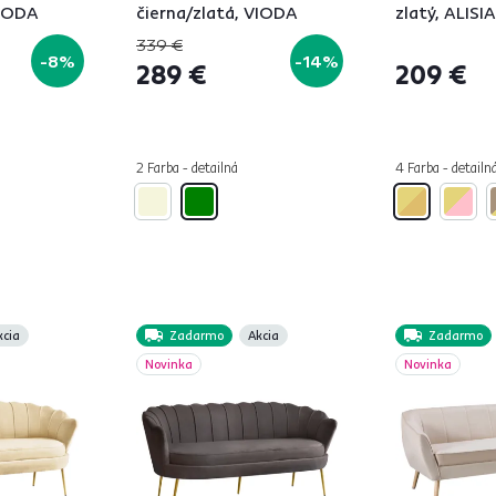
VIODA
čierna/zlatá, VIODA
zlatý, ALISIA
339 €
-8%
-14%
289 €
209 €
2 Farba - detailná
4 Farba - detailn
kcia
Zadarmo
Akcia
Zadarmo
Novinka
Novinka