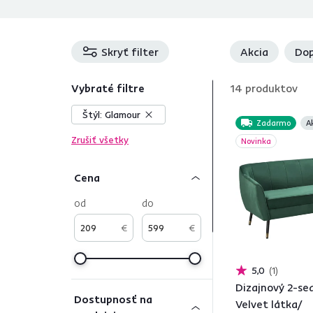
Skryť filter
Akcia
Dop
Vybraté filtre
14
produktov
Štýl:
Glamour
Zadarmo
A
Zrušiť všetky
Novinka
Cena
od
do
€
€
5,0
1
Dizajnový 2-sed
Dostupnosť na
Velvet látka/