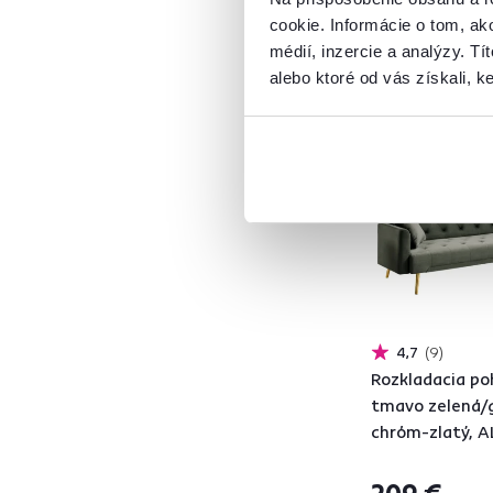
cookie. Informácie o tom, ak
médií, inzercie a analýzy. Tí
Dodávané
alebo ktoré od vás získali, ke
S vankúšmi
8
Zadarmo
N
Funkcie
Rozkladacia
8
Úložný priestor
4
Plocha na spanie
(cm)
4,7
9
102x167
4
Rozkladacia po
140x195
4
tmavo zelená/
chróm-zlatý, A
Dekór
209 €