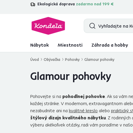
Ekologická doprava
zadarmo nad 199 €
4,7
31 211
overených produktových re
Nábytok
Miestnosti
Záhrada a hobby
Úvod
Obývačka
Pohovky
Glamour pohovky
Glamour pohovky
Pohovejte si na
pohodlnej pohovke
. Ak sa vám ne
každej stránke. V modernom, extravagantnom alebo
nezabudnite ani na
kvalitné kreslo
alebo
praktický s
štýlový dizajn kvalitného nábytku
. Z rodinných
výberu akékoľvek otázky, radi vám poradíme v našo