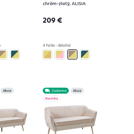
chróm-zlatý, ALISIA
209 €
á
4 Farba - detailná
Akcia
Zadarmo
Akcia
Novinka