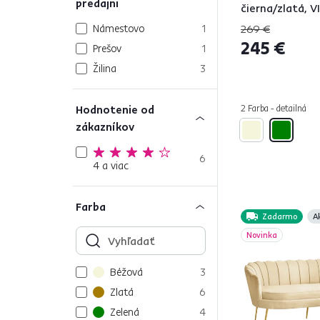
predajni
čierna/zlatá, 
Námestovo
1
269 €
245 €
Prešov
1
Žilina
3
Hodnotenie od
2 Farba - detailná
zákazníkov
6
4 a viac
Farba
Zadarmo
A
Novinka
Béžová
3
Zlatá
6
Zelená
4