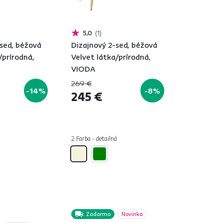
5,0
1
sed, béžová
Dizajnový 2-sed, béžová
/prírodná,
Velvet látka/prírodná,
VIODA
269 €
-14%
-8%
245 €
á
2 Farba - detailná
Zadarmo
Novinka