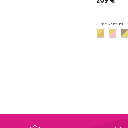
Buk
4
Na nožičkách
4 Farba - detailná
Áno
2
Nosnosť (kg)
od
do
Použitie
Kancelária
2
Predsieň
1
Detská izba
4
Jedáleň
1