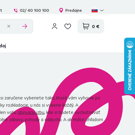
at
02/ 40 100 100
Predajne
0 €
daj
 si zaručene vyberiete takú, ktorá vám vyhovie po
y rozkladacie, u nás si vyberie každý. A
elen vašu
obývaciu izbu
, kde si budete vychutnávať
e plné zábavy, pohody a oddychu. A ak máte ohľadom