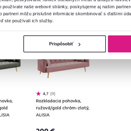
o používate naše webové stránky, poskytujeme aj našim partner
to partneri môžu príslušné informácie skombinovať s ďalšími údaj
ď ste používali ich služby.
ovinka
Zadarmo
Novinka
Prispôsobiť
4,7
9
hovka,
Rozkladacia pohovka,
gold
ružová/gold chróm-zlatý,
LISIA
ALISIA
209 €