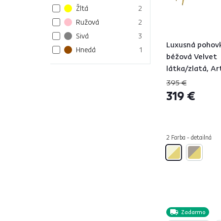
Žltá
2
Ružová
2
Sivá
3
Luxusná pohovk
Hnedá
1
béžová Velvet
látka/zlatá, Ar
Materiál
NOBLEO TYP 2
395 €
319 €
Drevo
4
Model
2 Farba - detailná
ALISIA
4
NOBLEO
2
VALEN
4
VIODA
4
Šírka (cm)
Zadarmo