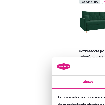
Posledné kusy
od
do
Hĺbka (cm)
od
do
Rozkladacia po
zelená, VALEN
599 €
Výška (cm)
Súhlas
od
do
4 Farba - detailná
Táto webstránka používa sú
Na prispôsobenie obsahu a r