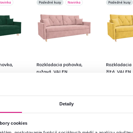
Novinka
Posledné kusy
Novinka
Posledné kusy
hovka,
Rozkladacia pohovka,
Rozkladacia
ružová, VALEN
žltá, VALEN
599 €
599 €
Detaily
4 Farba - detailná
4 Farba - detailn
bory cookies
eklám, poskytovanie funkcií sociálnych médií a analýzu návšte