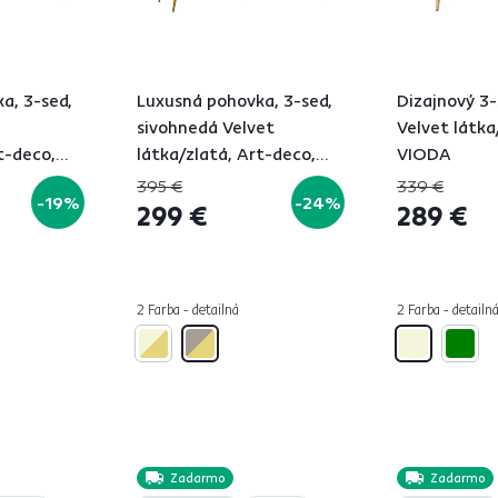
a, 3-sed,
Luxusná pohovka, 3-sed,
Dizajnový 3-
sivohnedá Velvet
Velvet látka
t-deco,
látka/zlatá, Art-deco,
VIODA
NOBLEO TYP 2
395 €
339 €
-19%
-24%
299 €
289 €
2 Farba - detailná
2 Farba - detailn
Zadarmo
Zadarmo