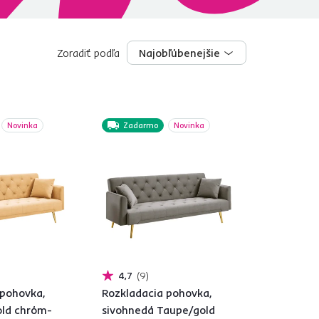
Zoradiť podľa
Najobľúbenejšie
Najobľúbenejšie
Novinka
Zadarmo
Novinka
4,7
9
 pohovka,
Rozkladacia pohovka,
old chróm-
sivohnedá Taupe/gold