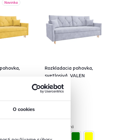
Novinka
 pohovka,
Rozkladacia pohovka,
svetlosivá, VALEN
599 €
O cookies
á
4 Farba - detailná
vnosti používame súbory