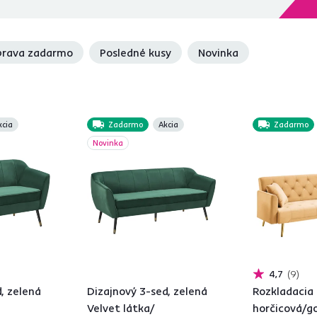
rava zadarmo
Posledné kusy
Novinka
kcia
Zadarmo
Akcia
Zadarmo
Novinka
4,7
9
, zelená
Dizajnový 3-sed, zelená
Rozkladacia
Velvet látka/
horčicová/g