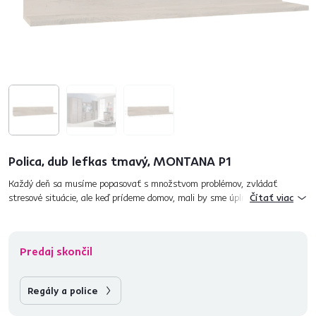
Polica, dub lefkas tmavý, MONTANA P1
Každý deň sa musíme popasovať s množstvom problémov, zvládať
stresové situácie, ale keď prídeme domov, mali by sme úplne vypnúť a
Čítať viac
zahodiť všetky starosti za hlavu. K tomu by nám mohol dopomôcť sek...
Predaj skončil
Regály a police