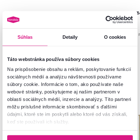
229 €
159 €
3
1 Farba - detailná
1 
Súhlas
Detaily
O cookies
Táto webstránka používa súbory cookies
Na prispôsobenie obsahu a reklám, poskytovanie funkcií
Často kupované spolu
sociálnych médií a analýzu návštevnosti používame
súbory cookie. Informácie o tom, ako používate naše
webové stránky, poskytujeme aj našim partnerom v
oblasti sociálnych médií, inzercie a analýzy. Títo partneri
Zadarmo
môžu príslušné informácie skombinovať s ďalšími
údajmi, ktoré ste im poskytli alebo ktoré od vás získali,
keď ste používali ich služby.