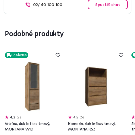
02/ 40 100 100
Spustiť chat
Podobné produkty
Zadarmo
4,2
2
4,5
6
Vitrína, dub lefkas tmavý,
Komoda, dub lefkas tmavý,
Sk
MONTANA W1D
MONTANA KS3
t