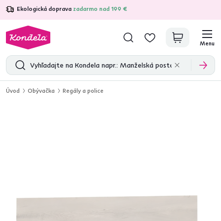
Ekologická doprava
zadarmo nad 199 €
4,7
31 157
overených produktových recenzií
Menu
Úvod
Obývačka
Regály a police