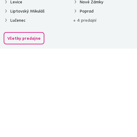
Levice
Nové Zámky
Liptovský Mikuláš
Poprad
Lučenec
+ 4 predajní
Všetky predajne
Spustiť chat
02/ 40 100 100
[email protected]
Nakupovanie