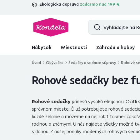
Ekologická doprava
zadarmo nad 199 €
4,7
31 333
overených produktových r
Nábytok
Miestnosti
Záhrada a hobby
Úvod
Obývačka
Sedačky a sedacie súpravy
Rohové se
Rohové sedačky bez fu
Rohové sedačky
prinesú vysokú eleganciu. Ocitl
správnom mieste. Či už potrebujete rohové sedaci
každé želanie a môžeme na nej robiť takmer čokoľve
rodinou a známymi. U nás nájdete všetky možné tvar
s dobou. Z našej ponuky moderných rohových sedačiek