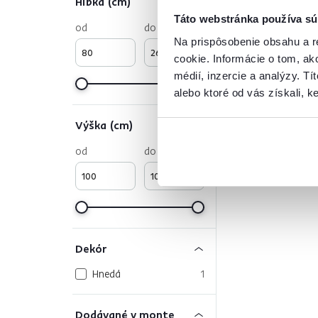
Hĺbka (cm)
Táto webstránka používa sú
od
do
Na prispôsobenie obsahu a r
cookie. Informácie o tom, ak
médií, inzercie a analýzy. Tí
alebo ktoré od vás získali, ke
Výška (cm)
od
do
Dekór
Hnedá
1
Dodávané v monte