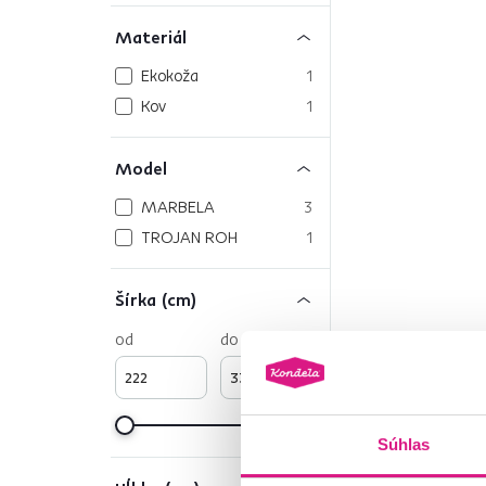
Materiál
Ekokoža
1
Kov
1
Model
MARBELA
3
TROJAN ROH
1
Šírka (cm)
od
do
Súhlas