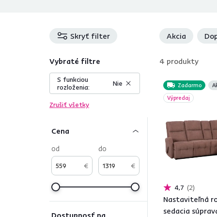
Skryť filter
Akcia
Dop
Vybraté filtre
4
produkty
S funkciou
Nie
Zadarmo
A
rozloženia:
Výpredaj
Zrušiť všetky
Cena
od
do
€
€
4,7
2
Nastaviteľná r
sedacia súprav
Dostupnosť na