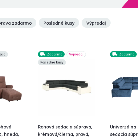
rava zadarmo
Posledné kusy
Výpredaj
kcia
Zadarmo
Výpredaj
Zadarmo
Posledné kusy
ohová
Rohová sedacia súprava,
Univerzálna
a, hnedá,
krémová/čierna, pravá,
sedacia súp