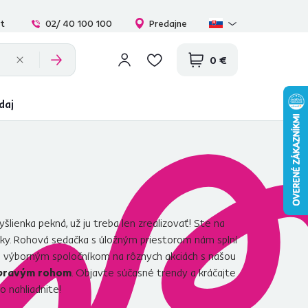
at
02/ 40 100 100
Predajne
0 €
daj
šlienka pekná, už ju treba len zrealizovať! Ste na
y. Rohová sedačka s úložným priestorom nám splní
nú výborným spoločníkom na rôznych akciách s našou
 pravým rohom
. Objavte súčasné trendy a kráčajte
o nahliadnite!