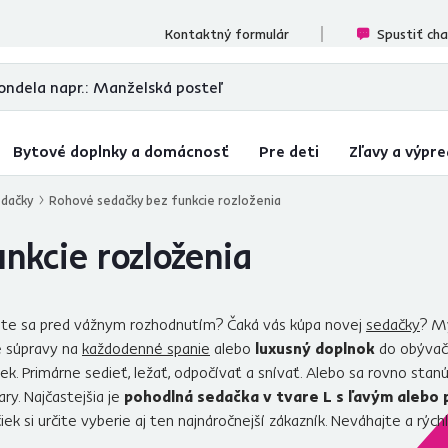
ecenzií
Kontaktný formulár
Spustiť ch
Bytové doplnky a domácnosť
Pre deti
Zľavy a výpre
dačky
Rohové sedačky bez funkcie rozloženia
nkcie rozloženia
i ste sa pred vážnym rozhodnutím? Čaká vás kúpa novej
sedačky
? My
e súpravy na
každodenné spanie
alebo
luxusný doplnok
do obývačk
k. Primárne sedieť, ležať, odpočívať a snívať. Alebo sa rovno sta
y. Najčastejšia je
pohodlná sedačka v tvare L s ľavým alebo
 si určite vyberie aj ten najnáročnejší zákazník. Neváhajte a rýchl