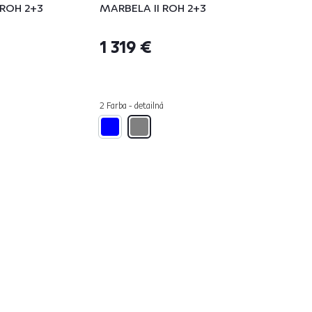
 ROH 2+3
MARBELA II ROH 2+3
1 319 €
á
2 Farba - detailná