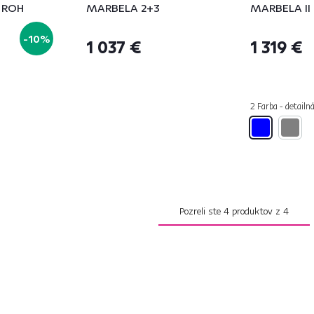
 ROH
MARBELA 2+3
MARBELA II
-10%
1 037 €
1 319 €
2 Farba - detailn
Pozreli ste
4
produktov z
4