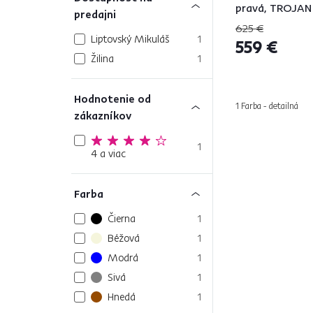
pravá, TROJAN
predajni
625 €
Liptovský Mikuláš
1
559 €
Žilina
1
Hodnotenie od
1 Farba - detailná
zákazníkov
1
4 a viac
Farba
Čierna
1
Béžová
1
Modrá
1
Sivá
1
Hnedá
1