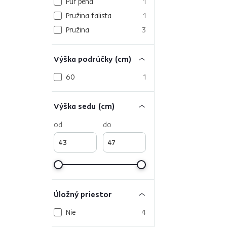
Pur pena
1
Pružina falista
1
Pružina
3
Výška podrúčky (cm)
60
1
Výška sedu (cm)
od
do
Úložný priestor
Nie
4