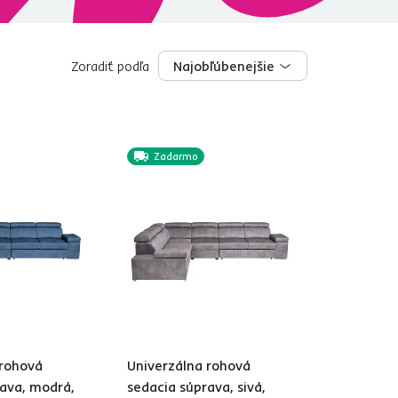
Zoradiť podľa
Najobľúbenejšie
Najobľúbenejšie
Zadarmo
 rohová
Univerzálna rohová
rava, modrá,
sedacia súprava, sivá,