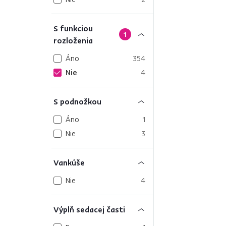
S funkciou
1
rozloženia
Áno
354
Nie
4
S podnožkou
Áno
1
Nie
3
Vankúše
Nie
4
Výplň sedacej časti