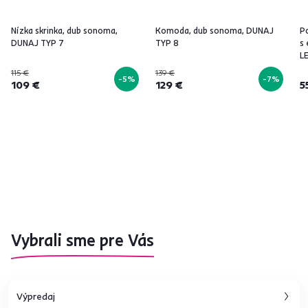
Nízka skrinka, dub sonoma,
Komoda, dub sonoma, DUNAJ
Po
DUNAJ TYP 7
TYP 8
s
L
115 €
139 €
-5%
-7%
109 €
129 €
5
Vybrali sme pre Vás
Výpredaj