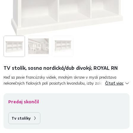
TV stolík, sosna nordická/dub divoký, ROYAL RN
Keď sa povie francúzsky vidiek, mnohým skrsne v mysli predstava
nekonečných fialových polí posiatych levanduľou, izby zaliate slnkom a
Čítať viac
voňajúce bylinkami, biely či krémový nábytok a množstv...
Predaj skončil
Tv stolíky