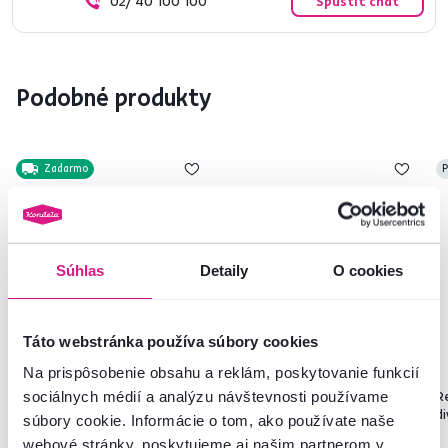
02/ 40 100 100
Spustiť chat
Podobné produkty
Zadarmo
P
Súhlas
Detaily
O cookies
Táto webstránka používa súbory cookies
Na prispôsobenie obsahu a reklám, poskytovanie funkcií
4,8
1
sociálnych médií a analýzu návštevnosti používame
RTV stolík, sosna nordická/dub
Konferenčný stolík, sosna
R
divoký, ROYAL RS
nordická/dub divoký, ROYAL LN
d
súbory cookie. Informácie o tom, ako používate naše
webové stránky, poskytujeme aj našim partnerom v