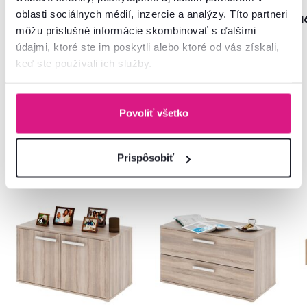
oblasti sociálnych médií, inzercie a analýzy. Títo partneri
299 €
109 €
1
môžu príslušné informácie skombinovať s ďalšími
údajmi, ktoré ste im poskytli alebo ktoré od vás získali,
keď ste používali ich služby.
Povoliť všetko
Často kupované spolu
Prispôsobiť
Akcia
Slovenský výrobok
Akcia
Slovenský výrobok