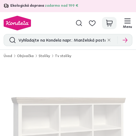
Ekologická doprava
zadarmo nad 199 €
4,7
31 157
overených produktových recenzií
Menu
Úvod
Obývačka
Stolíky
Tv stolíky