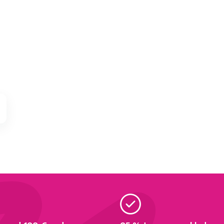
Zadarmo
Akcia
Zadarmo
Novinka
redaj
4,6
1
5,0
2