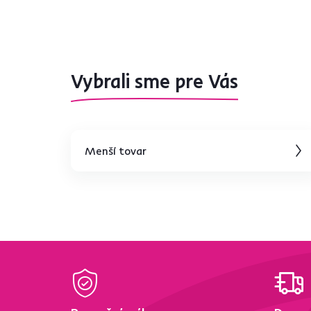
Často kupované spolu
Novinka
Výp