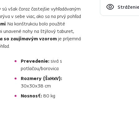
Stráženie
 sú však čoraz častejšie vyhľadávaným
krýva v sebe viac, ako sa na prvý pohľad
ami
. Na konštrukciu bolo použité
dni unavené nohy na štýlový taburet,
ka so zaujímavým vzorom
je príjemná
hľad.
Prevedenie:
sivá s
potlačou/borovica
Rozmery (ŠxHxV):
30x30x38 cm
Nosnosť:
80 kg