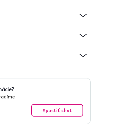
mácie?
oradíme
Spustiť chat