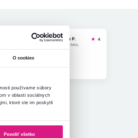
Katarina P.
hviezdičiek
hviezdičky
5
4
K
26.2.2026, Pribeta,
Slovensko
O cookies
Overený nákup
vnosti používame súbory
om v oblasti sociálnych
mi, ktoré ste im poskytli
Povoliť všetko