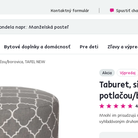
ecenzií
Kontaktný formulár
Spustiť ch
Bytové doplnky a domácnosť
Pre deti
Zľavy a výpre
lačou/borovica, TAFEL NEW
Akcia
Výpredaj
Taburet, s
potlačou/
4
Mnohí im prisudzujú 
vyhľadávaným druhom 
sa na prvý pohľad zdá.