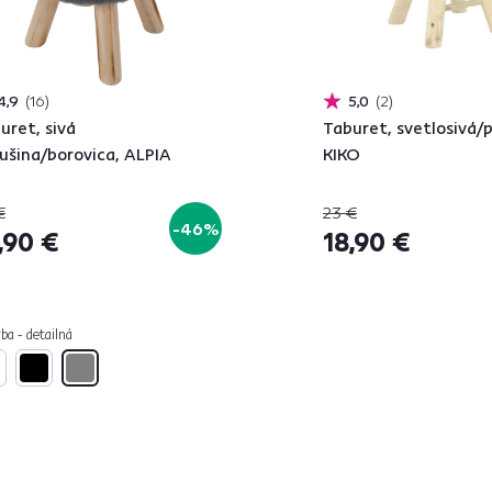
4,9
16
5,0
2
uret, sivá
Taburet, svetlosivá/p
ušina/borovica, ALPIA
KIKO
€
23 €
-46%
,90 €
18,90 €
ba - detailná