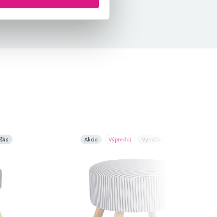
ška
Akcia
Výpredaj
Vynáška