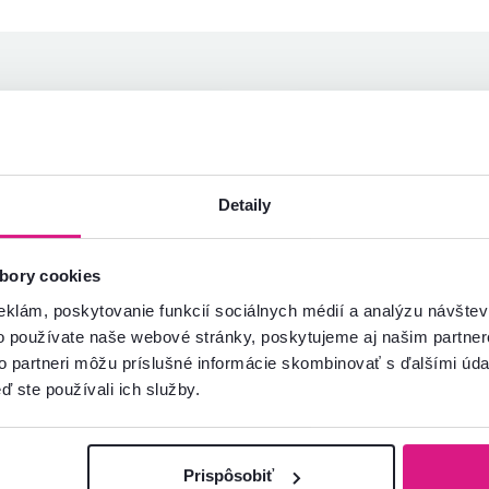
Andrea V.
Iveta Ď.
hviezdičiek
5
A
I
7.2.2026, Tisovec,
2.8.2023, Trebišov,
Slovensko
Slovensko
Detaily
Overený nákup
Overený nákup
bory cookies
eklám, poskytovanie funkcií sociálnych médií a analýzu návšte
o používate naše webové stránky, poskytujeme aj našim partner
to partneri môžu príslušné informácie skombinovať s ďalšími údaj
ď ste používali ich služby.
Prispôsobiť