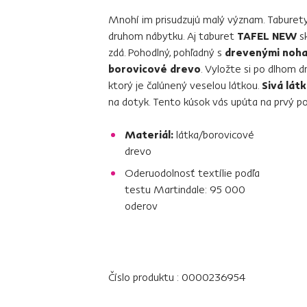
Mnohí im prisudzujú malý význam. Taburety
druhom nábytku. Aj taburet
TAFEL NEW
s
zdá. Pohodlný, pohľadný s
drevenými noh
borovicové drevo
. Vyložte si po dlhom 
ktorý je čalúnený veselou látkou.
Sivá lát
na dotyk. Tento kúsok vás upúta na prvý po
Materiál:
látka/borovicové
drevo
Oderuodolnosť textílie podľa
testu Martindale: 95 000
oderov
Číslo produktu : 0000236954