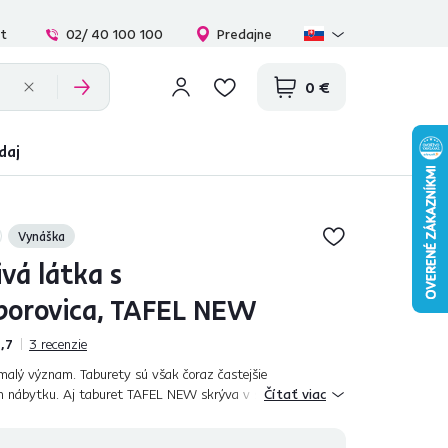
at
02/ 40 100 100
Predajne
0 €
daj
Vynáška
ivá látka s
borovica, TAFEL NEW
,7
3
recenzie
malý význam. Taburety sú však čoraz častejšie
nábytku. Aj taburet TAFEL NEW skrýva v sebe viac, ako
Čítať viac
 Pohodlný, pohľadný s drevenými n...