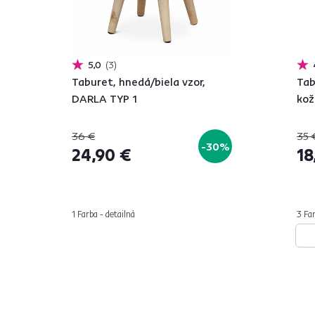
5,0
3
Taburet, hnedá/biela vzor,
Tab
DARLA TYP 1
kož
36 €
35 
-30%
24,90 €
18
1 Farba - detailná
3 Far