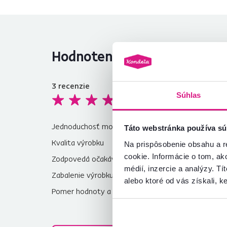
Hodnotenia produktu
3
recenzie
4,7
Súhlas
Jednoduchosť montáže
5,0
Táto webstránka používa sú
Kvalita výrobku
4,7
Na prispôsobenie obsahu a r
cookie. Informácie o tom, ak
Zodpovedá očakávaniam
4,7
médií, inzercie a analýzy. Tí
Zabalenie výrobku
4,7
alebo ktoré od vás získali, ke
Pomer hodnoty a ceny
4,7