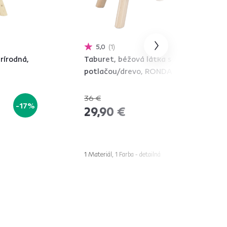
5,0
1
rírodná,
Taburet, béžová látka s
potlačou/drevo, RONDA NEW
36 €
-17%
-16%
29,90 €
1 Materiál, 1 Farba - detailná