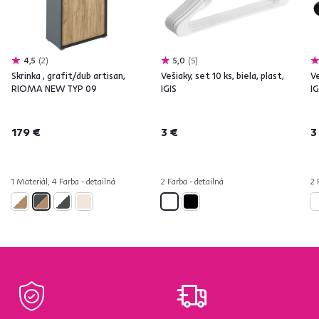
4,5
2
5,0
5
Skrinka , grafit/dub artisan,
Vešiaky, set 10 ks, biela, plast,
Ve
RIOMA NEW TYP 09
IGIS
IG
179 €
3 €
3
1 Materiál, 4 Farba - detailná
2 Farba - detailná
2 