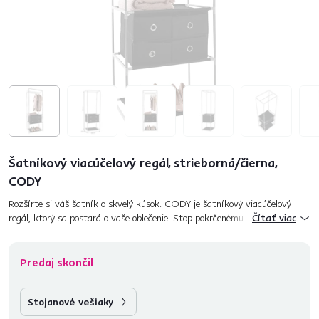
Šatníkový viacúčelový regál, strieborná/čierna,
CODY
Rozšírte si váš šatník o skvelý kúsok. CODY je šatníkový viacúčelový
regál, ktorý sa postará o vaše oblečenie. Stop pokrčenému oblečeniu!
Čítať viac
Pekne vyžehlené ho môžete zavesiť na vešiakovú t...
Predaj skončil
Stojanové vešiaky