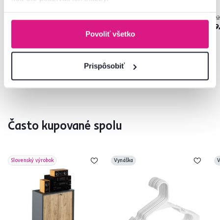
22
19,90 €
75 €
9
Povoliť všetko
Prispôsobiť
Často kupované spolu
Slovenský výrobok
Vynáška
V