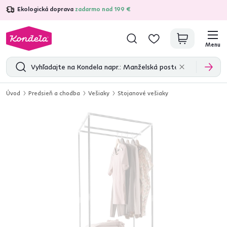
Ekologická doprava
zadarmo nad 199 €
4,7
31 333
overených produktových recenzií
Menu
Úvod
Predsieň a chodba
Vešiaky
Stojanové vešiaky