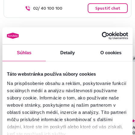
02/ 40 100 100
Spustiť chat
Podobné produkty
Súhlas
Detaily
O cookies
Vynáška
A
Táto webstránka používa súbory cookies
Na prispôsobenie obsahu a reklám, poskytovanie funkcií
sociálnych médií a analýzu návštevnosti používame
súbory cookie. Informácie o tom, ako používate naše
webové stránky, poskytujeme aj našim partnerom v
oblasti sociálnych médií, inzercie a analýzy. Títo partneri
môžu príslušné informácie skombinovať s ďalšími
4,8
31
3,2
1
údajmi, ktoré ste im poskytli alebo ktoré od vás získali,
Stojan na oblečenie s policami,
Šatníkový organizér/regál s
Ve
biela, RETOR
policami, čierna/orech, ROBYN
K
keď ste používali ich služby.