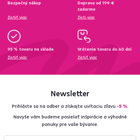
Bezpečný nákup
Doprava od 199 €
zadarmo
Zistiť viac
Zisti viac
95 % tovaru na sklade
Vrátenie tovaru do 60 dní
Zistiť viac
Zistiť viac
Newsletter
Prihláste sa na odber a získajte uvítaciu zľavu
-5 %
.
Navyše vám budeme posielať inšpirácie a výhodné
ponuky pre vaše bývanie.