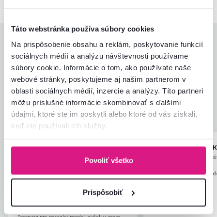
Táto webstránka používa súbory cookies
Hodnotenia produktu
Na prispôsobenie obsahu a reklám, poskytovanie funkcií
sociálnych médií a analýzu návštevnosti používame
Jednoduchosť montáže
4,3
súbory cookie. Informácie o tom, ako používate naše
4,3
Kvalita výrobku
4,2
webové stránky, poskytujeme aj našim partnerom v
Zodpovedá očakávaniam
4,2
oblasti sociálnych médií, inzercie a analýzy. Títo partneri
11
recenzií
Zabalenie výrobku
4,7
môžu príslušné informácie skombinovať s ďalšími
Pomer hodnoty a ceny
4,1
údajmi, ktoré ste im poskytli alebo ktoré od vás získali,
keď ste používali ich služby.
Robertina S.
Alexandra K
hviezdičky
4.8
R
A
12.9.2023, Stari Trg Pri
25.1.2024, Veľké
Povoliť všetko
Ložu, Slovinsko
Slovensko
Recenzia pre rovnaký mod
Veľmi kvalitná konštrukcia a vzhľad
prevedení
.
postele. Jediná pripomienka je, že
Prispôsobiť
spodná časť lamiel sa pohybuje, lamely
Čítať viac
sú trochu príliš krátke na šírku a ledva
Recenzia pre rovnaký model, avšak v inom