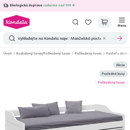
Ekologická doprava
zadarmo nad 199 €
4,7
31 285
overených produktových recenzií
Menu
Úvod
Rozbalený tovar/Poškodený tovar
Poškodený tovar
Posteľ s úložn
Akcia
Posledné kusy
Poškodený tovar