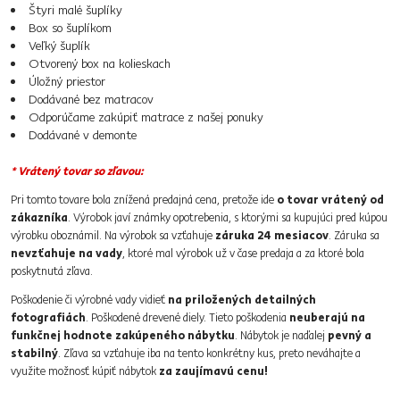
Štyri malé šuplíky
Box so šuplíkom
Veľký šuplík
Otvorený box na kolieskach
Úložný priestor
Dodávané bez matracov
Odporúčame zakúpiť matrace z našej ponuky
Dodávané v demonte
* Vrátený tovar so zľavou:
Pri tomto tovare bola znížená predajná cena, pretože ide
o tovar vrátený od
zákazníka
. Výrobok javí známky opotrebenia, s ktorými sa kupujúci pred kúpou
výrobku oboznámil. Na výrobok sa vzťahuje
záruka 24 mesiacov
. Záruka sa
nevzťahuje na vady
, ktoré mal výrobok už v čase predaja a za ktoré bola
poskytnutá zľava.
Poškodenie či výrobné vady vidieť
na priložených detailných
fotografiách
. Poškodené drevené diely. Tieto poškodenia
neuberajú na
funkčnej hodnote zakúpeného nábytku
. Nábytok je naďalej
pevný a
stabilný
. Zľava sa vzťahuje iba na tento konkrétny kus, preto neváhajte a
využite možnosť kúpiť nábytok
za zaujímavú cenu!