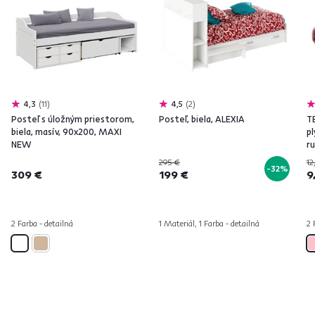
4,3
11
4,5
2
Posteľ s úložným priestorom,
Posteľ, biela, ALEXIA
T
biela, masív, 90x200, MAXI
p
NEW
r
295 €
12
-32%
309 €
199 €
9
2 Farba - detailná
1 Materiál, 1 Farba - detailná
2 