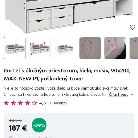
Posteľ s úložným priestorom, biela, masív, 90x200,
MAXI NEW P1, poškodený tovar
Nie je to hocijaká posteľ, vaše dieťa ju bude vnímať ako svoj malý svet.
Chlapci sa hneď stanú kapitánom vlastnej lode a dievčatá princezné vo
Čítať viac
vlastnom kráľovstve. Viacúčelová posteľ MAXI NEW je stv...
4,3
11
recenzií
309 €
-39%
187 €