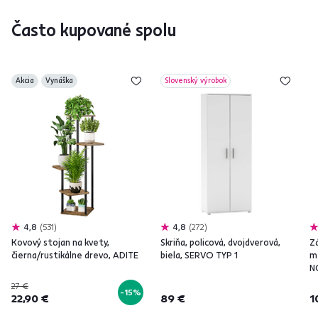
Často kupované spolu
Akcia
Vynáška
Slovenský výrobok
4,8
531
4,8
272
Kovový stojan na kvety,
Skriňa, policová, dvojdverová,
Z
čierna/rustikálne drevo, ADITE
biela, SERVO TYP 1
m
N
27 €
-15%
22,90 €
89 €
1