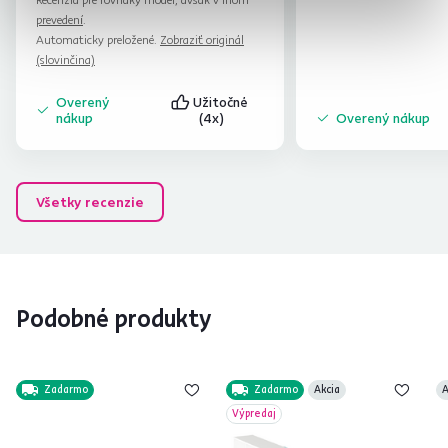
zakrývajú rám. Inak gratulujem, len tak
prevedení
.
ďalej!
Automaticky preložené.
Zobraziť originál
(slovinčina)
Overený
Užitočné
nákup
(4x)
Overený nákup
Všetky recenzie
Podobné produkty
Zadarmo
Zadarmo
Akcia
A
Výpredaj