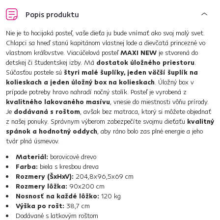
Popis produktu
Nie je to hocijaká posteľ, vaše dieťa ju bude vnímať ako svoj malý svet.
Chlapci sa hneď stanú kapitánom vlastnej lode a dievčatá princezné vo
vlastnom kráľovstve. Viacúčelová posteľ
MAXI NEW
je stvorená do
detskej či študentskej izby. Má
dostatok úložného priestoru
.
Súčasťou postele sú
štyri malé šuplíky, jeden väčší šuplík na
kolieskach a jeden úložný box na kolieskach
. Úložný box v
prípade potreby hravo nahradí nočný stolík. Posteľ je vyrobená z
kvalitného lakovaného masívu
, vnesie do miestnosti vôňu prírody.
Je
dodávaná s roštom
, avšak bez matraca, ktorý si môžete objednať
z našej ponuky. Správnym výberom zabezpečíte svojmu dieťaťu
kvalitný
spánok a hodnotný oddych
, aby ráno bolo zas plné energie a jeho
tvár plná úsmevov.
Materiál:
borovicové drevo
Farba:
biela s kresbou dreva
Rozmery (ŠxHxV):
204,8x96,5x69 cm
Rozmery lôžka:
90x200 cm
Nosnosť na každé lôžko:
120 kg
Výška po rošt:
38,7 cm
Dodávané s latkovým roštom