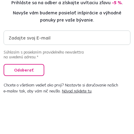
Prihláste sa na odber a získajte uvítaciu zľavu
-5 %
.
Navyše vám budeme posielať inšpirácie a výhodné
ponuky pre vaše bývanie.
Súhlasím s posielaním pravidelného newslettra
na uvedenú adresu.*
Odoberať
Chcete o všetkom vedieť ako prvý? Nastavte si doručovanie našich
e‑mailov tak, aby vám nič neušlo.
Návod nájdete tu
.