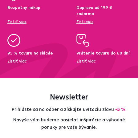
Bezpečný nákup
Doprava od 199 €
zadarmo
Zistiť viac
Zisti viac
95 % tovaru na sklade
Vrátenie tovaru do 60 dní
Zistiť viac
Zistiť viac
Newsletter
Prihláste sa na odber a získajte uvítaciu zľavu
-5 %
.
Navyše vám budeme posielať inšpirácie a výhodné
ponuky pre vaše bývanie.