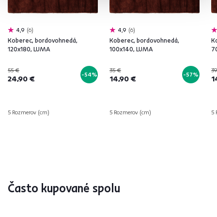
4,9
6
4,9
6
Koberec, bordovohnedá,
Koberec, bordovohnedá,
K
120x180, LUMA
100x140, LUMA
7
55 €
35 €
39
-54%
-57%
24,90 €
14,90 €
1
5 Rozmerov (cm)
5 Rozmerov (cm)
5 
Často kupované spolu