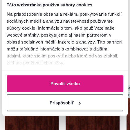
Táto webstránka používa súbory cookies
Nenašli ste požadované informácie?
Kontaktujte nás a my vám radi poradíme
Na prispôsobenie obsahu a reklám, poskytovanie funkcií
sociálnych médií a analýzu návštevnosti používame
02/ 40 100 100
Spustiť chat
súbory cookie. Informácie o tom, ako používate naše
webové stránky, poskytujeme aj našim partnerom v
oblasti sociálnych médií, inzercie a analýzy. Títo partneri
môžu príslušné informácie skombinovať s ďalšími
údajmi, ktoré ste im poskytli alebo ktoré od vás získali,
keď ste používali ich služby.
Podobné produkty
Povoliť všetko
Akcia
Výpredaj
Vynáška
Akcia
Výpredaj
Vynáška
A
P
Prispôsobiť