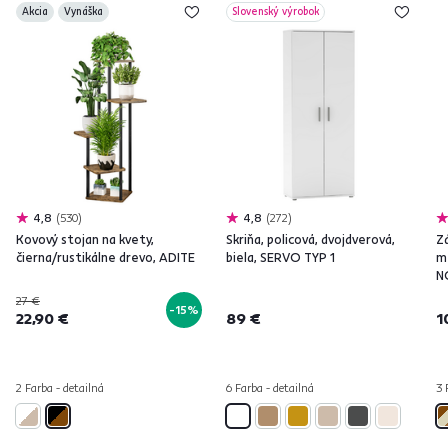
Akcia
Vynáška
Slovenský výrobok
4,8
530
4,8
272
Kovový stojan na kvety,
Skriňa, policová, dvojdverová,
Z
čierna/rustikálne drevo, ADITE
biela, SERVO TYP 1
m
N
27 €
-15%
22,90 €
89 €
1
2 Farba - detailná
6 Farba - detailná
3 