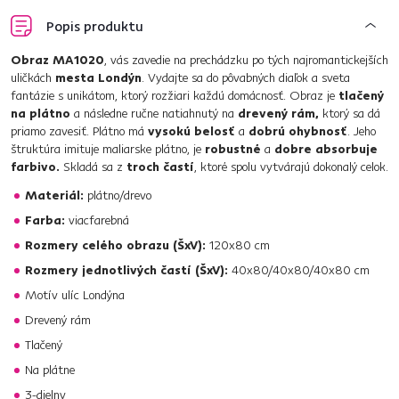
Popis produktu
Obraz MA1020
, vás zavedie na prechádzku po tých najromantickejších
uličkách
mesta Londýn
. Vydajte sa do pôvabných diaľok a sveta
fantázie s unikátom, ktorý rozžiari každú domácnosť. Obraz je
tlačený
na plátno
a následne ručne natiahnutý na
drevený rám,
ktorý sa dá
priamo zavesiť. Plátno má
vysokú belosť
a
dobrú ohybnosť
. Jeho
štruktúra imituje maliarske plátno, je
robustné
a
dobre absorbuje
farbivo.
Skladá sa z
troch častí
, ktoré spolu vytvárajú dokonalý celok.
Materiál:
plátno/drevo
Farba:
viacfarebná
Rozmery celého obrazu (ŠxV):
120x80 cm
Rozmery jednotlivých častí (ŠxV):
40x80/40x80/40x80 cm
Motív ulíc Londýna
Drevený rám
Tlačený
Na plátne
3-dielny