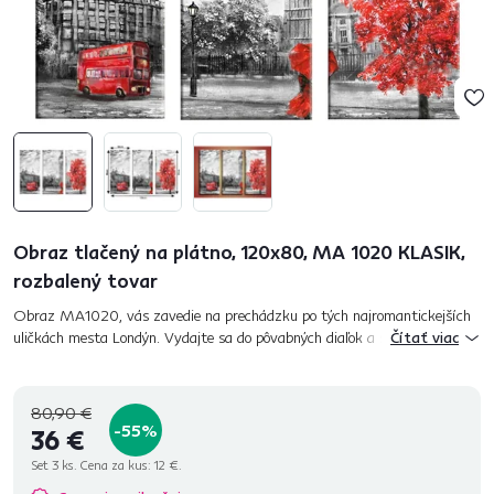
Obraz tlačený na plátno, 120x80, MA 1020 KLASIK,
rozbalený tovar
Obraz MA1020, vás zavedie na prechádzku po tých najromantickejších
uličkách mesta Londýn. Vydajte sa do pôvabných diaľok a sveta fantázie
Čítať viac
s unikátom, ktorý rozžiari každú domácnosť. Obraz je tlač...
80,90 €
-55%
36 €
Set 3 ks. Cena za kus:
12 €.