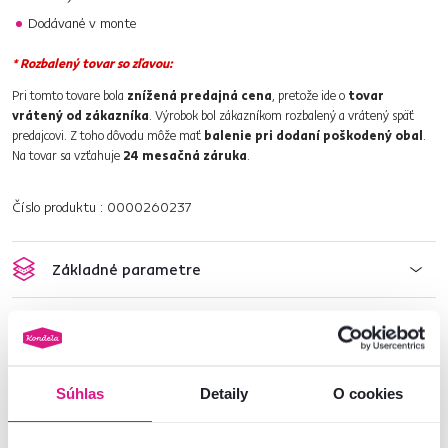
Dodávané v monte
* Rozbalený tovar so zľavou:
Pri tomto tovare bola
znížená predajná cena
, pretože ide o
tovar
vrátený od zákazníka
. Výrobok bol zákazníkom rozbalený a vrátený späť
predajcovi. Z toho dôvodu môže mať
balenie pri dodaní poškodený obal
.
Na tovar sa vzťahuje
24 mesačná záruka
.
Číslo produktu : 0000260237
Základné parametre
Rozmery a špecifikácie
Informácie o balení
Súhlas
Detaily
O cookies