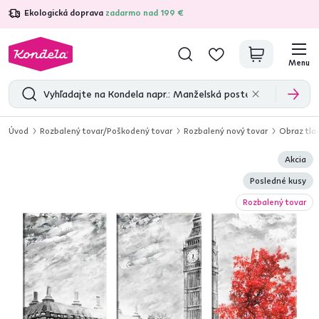
Ekologická doprava
zadarmo nad 199 €
4,7
31 211
overených produktových recenzií
Menu
Úvod
Rozbalený tovar/Poškodený tovar
Rozbalený nový tovar
Obraz tla
Akcia
Posledné kusy
Rozbalený tovar