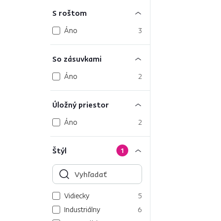
S roštom
Áno
3
So zásuvkami
Áno
2
Úložný priestor
Áno
2
Štýl
1
Vidiecky
5
Industriálny
6