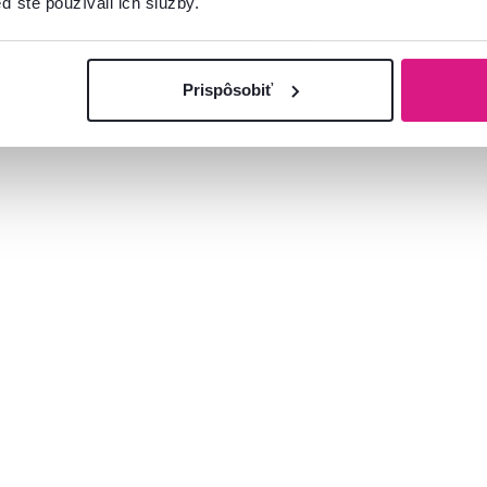
ď ste používali ich služby.
Prispôsobiť