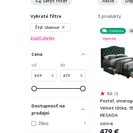
Skryť filter
Akcia
Dop
Vybraté filtre
3
produkty
Štýl:
Glamour
Zadarmo
A
Zrušiť všetky
Výpredaj
Cena
od
do
€
€
5,0
1
Posteľ, smara
Dostupnosť na
Velvet látka, 
predajni
KESADA
Žilina
1
689 €
479 €