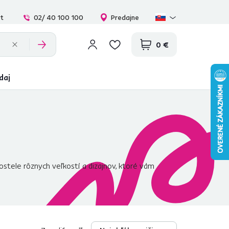
at
02/ 40 100 100
Predajne
0 €
daj
ostele rôznych veľkostí a dizajnov, ktoré vám