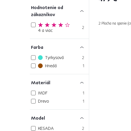
Hodnotenie od
zákazníkov
2 Plocha na spanie (
2
4 a viac
Farba
Tyrkysová
2
Hnedá
1
Materiál
MDF
1
Drevo
1
Model
KESADA
2