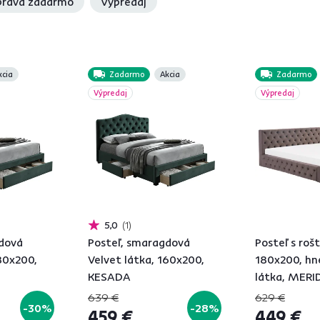
rava zadarmo
Výpredaj
kcia
Zadarmo
Akcia
Zadarmo
Výpredaj
Výpredaj
5,0
1
gdová
Posteľ, smaragdová
Posteľ s roš
180x200,
Velvet látka, 160x200,
180x200, hn
KESADA
látka, MERI
639 €
629 €
-30%
-28%
459 €
449 €