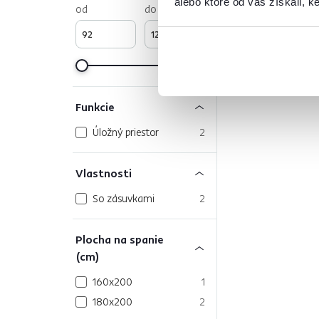
alebo ktoré od vás získali, ke
od
do
Funkcie
Úložný priestor
2
Vlastnosti
So zásuvkami
2
Plocha na spanie
(cm)
160x200
1
180x200
2