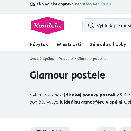
Ekologická doprava
zadarmo nad 199 €
4,7
31 157
overených produktových re
Nábytok
Miestnosti
Záhrada a hobby
Úvod
Spálňa
Postele
Glamour postele
Glamour postele
Vyberte si z našej
širokej ponuky postelí
v štýl
pomôžu vytvoriť
ideálnu atmosféru v spálni
. Ob