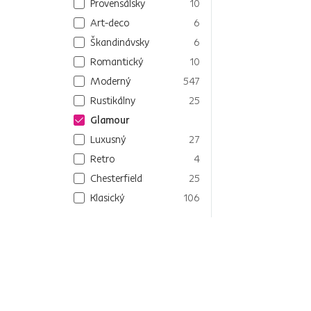
Provensálsky
10
Art-deco
6
Škandinávsky
6
Romantický
10
Moderný
547
Rustikálny
25
Glamour
Luxusný
27
Retro
4
Chesterfield
25
Klasický
106