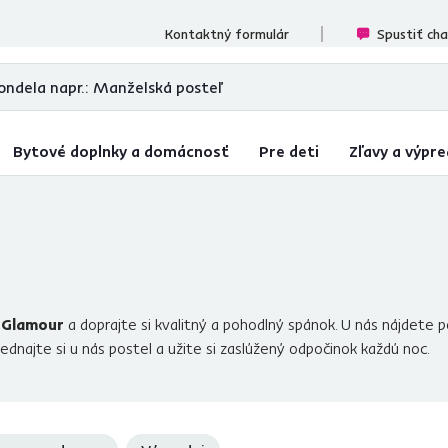
cenzií
Kontaktný formulár
Spustiť ch
Bytové doplnky a domácnosť
Pre deti
Zľavy a výpre
e
Glamour
a doprajte si kvalitný a pohodlný spánok. U nás nájdete p
jednajte si u nás postel a užite si zaslúžený odpočinok každú noc.