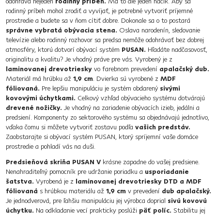
odohráva nejeden
rodinný príbeh.
Má to ale jeden háčik. Aby sa
rodinný príbeh mohol zrodiť a vyvíjať, je potrebné vytvoriť príjemné
prostredie a budete sa v ňom cítiť dobre. Dokonale sa o to postará
správne vybratá obývacia stena.
Oslava narodenín, sledovanie
televízie alebo rodinný rozhovor sa predsa nemôže odohrávať bez dobrej
atmosféry, ktorú dotvorí obývací systém
PUSAN.
Hľadáte nadčasovosť,
originalitu a kvalitu? Je vhodný práve pre vás. Vyrobený je z
laminovanej drevotriesky
vo farebnom prevedení
apalačský dub.
Materiál má hrúbku až
1,9 cm
. Dvierka sú vyrobené z
MDF
fóliovaná.
Pre lepšiu manipuláciu je systém obdarený
sivými
kovovými úchytkami.
Celkový vzhľad obývacieho systému dotvárajú
drevené nožičky.
Je vhodný na zariadenie obývacích izieb, jedálni a
predsiení. Komponenty zo sektorového systému sa objednávajú jednotlivo,
vďaka čomu si môžete vytvoriť zostavu podľa
vašich predstáv.
Zaobstarajte si obývací systém PUSAN, ktorý spríjemní vaše domáce
prostredie a pohladí vás na duši.
Predsieňová skriňa PUSAN V
krásne zapadne do vašej predsiene.
Nenahraditeľný pomocník pre udržanie poriadku a
usporiadanie
šatstva.
Vyrobená je z
laminovanej drevotriesky DTD a MDF
fóliovaná
s hrúbkou materiálu až
1,9 cm
v prevedení
dub apalačský.
Je jednodverová, pre ľahšiu manipuláciu jej výrobca doprial
sivú kovovú
úchytku.
Na odkladanie vecí prakticky poslúži
päť políc.
Stabilitu jej