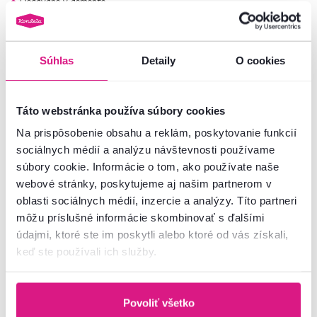
Dodávané v demonte
Nahliadnite do celej našej ponuky
nábytku do predsiene PUSAN
.
Súhlas
Detaily
O cookies
Číslo produktu : 0000303808
Základné parametre
Táto webstránka používa súbory cookies
Na prispôsobenie obsahu a reklám, poskytovanie funkcií
Rozmery a špecifikácie
sociálnych médií a analýzu návštevnosti používame
súbory cookie. Informácie o tom, ako používate naše
webové stránky, poskytujeme aj našim partnerom v
Informácie o balení
oblasti sociálnych médií, inzercie a analýzy. Títo partneri
môžu príslušné informácie skombinovať s ďalšími
Montážny návod
údajmi, ktoré ste im poskytli alebo ktoré od vás získali,
keď ste používali ich služby.
Nenašli ste požadované informácie?
Povoliť všetko
Kontaktujte nás a my vám radi poradíme