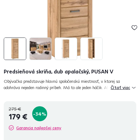
Predsieňová skriňa, dub apalačský, PUSAN V
Obývačka predstavuje hlavnú spoločenskú miestnosť, v ktorej sa
odohráva nejeden rodinný príbeh. Má to ale jeden háčik. Aby sa rodinný
Čítať viac
príbeh mohol zrodiť a vyvíjať, je potrebné vytvoriť príjemné pro...
275 €
-34%
179 €
Garancia najlepšej ceny