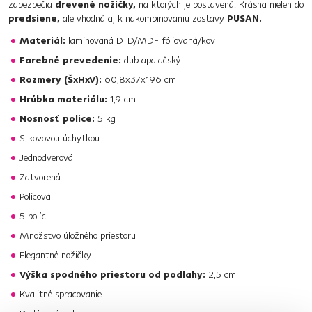
zabezpečia
drevené nožičky,
na ktorých je postavená. Krásna nielen do
predsiene,
ale vhodná aj k nakombinovaniu zostavy
PUSAN.
Materiál:
laminovaná DTD/MDF fóliovaná/kov
Farebné prevedenie:
dub apalačský
Rozmery (ŠxHxV):
60,8x37x196 cm
Hrúbka materiálu:
1,9 cm
Nosnosť police:
5 kg
S kovovou úchytkou
Jednodverová
Zatvorená
Policová
5 políc
Množstvo úložného priestoru
Elegantné nožičky
Výška spodného priestoru od podlahy:
2,5 cm
Kvalitné spracovanie