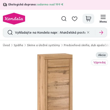
Ekologická doprava
zadarmo nad 199 €
4,7
31 285
overených produktových recenzií
Menu
Úvod
Spálňa
Skrine a úložné systémy
Predsieňová skriňa, dub apalačsk
Akcia
Výpredaj