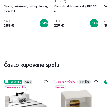
3,6
1
Skriňa, vešiaková, dub apalačský,
Komoda, dub apalačský, PUSAN
Vi
PUSAN F
E
439 €
349 €
28
-34%
-34%
289 €
229 €
1
Často kupované spolu
Zadarmo
Akcia
Slovenský výrobok
Vynáška
Slovenský výrobok
Novinka