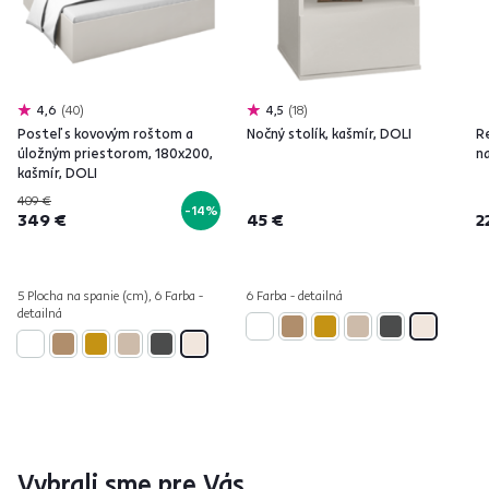
4,6
40
4,5
18
Posteľ s kovovým roštom a
Nočný stolík, kašmír, DOLI
R
úložným priestorom, 180x200,
na
kašmír, DOLI
409 €
-14%
349 €
45 €
2
5 Plocha na spanie (cm), 6 Farba -
6 Farba - detailná
detailná
Vybrali sme pre Vás