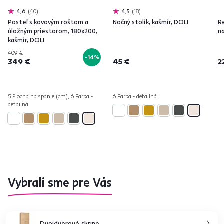
4,6
40
4,5
18
Posteľ s kovovým roštom a
Nočný stolík, kašmír, DOLI
R
úložným priestorom, 180x200,
na
kašmír, DOLI
409 €
-14%
349 €
45 €
2
5 Plocha na spanie (cm), 6 Farba -
6 Farba - detailná
detailná
Vybrali sme pre Vás
Dvojdverové skrine