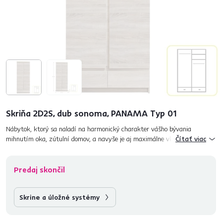
Skriňa 2D2S, dub sonoma, PANAMA Typ 01
Nábytok, ktorý sa naladí na harmonický charakter vášho bývania
mihnutím oka, zútulní domov, a navyše je aj maximálne vkusný? To môže
Čítať viac
byť len sektorový systém PANAMA vhodný do obývacích izi...
Predaj skončil
Skrine a úložné systémy