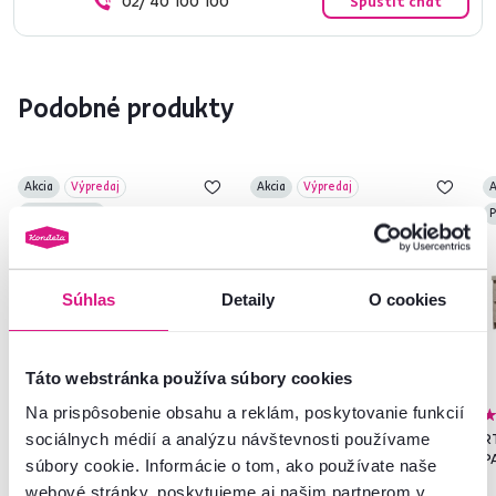
02/ 40 100 100
Spustiť chat
Podobné produkty
Akcia
Výpredaj
Akcia
Výpredaj
A
Posledné kusy
P
Súhlas
Detaily
O cookies
Táto webstránka používa súbory cookies
Na prispôsobenie obsahu a reklám, poskytovanie funkcií
5,0
1
sociálnych médií a analýzu návštevnosti používame
Závesná polica, dub sonoma,
Kombinovaná komoda, dub
RT
PANAMA typ 09
sonoma, PANAMA TYP 12
P
súbory cookie. Informácie o tom, ako používate naše
webové stránky, poskytujeme aj našim partnerom v