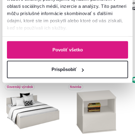
55 €
179 €
16
-34%
-27%
oblasti sociálnych médií, inzercie a analýzy. Títo partneri
36 €
129 €
1
môžu príslušné informácie skombinovať s ďalšími
údajmi, ktoré ste im poskytli alebo ktoré od vás získali,
keď ste používali ich služby.
Povoliť všetko
Často kupované spolu
Prispôsobiť
Zadarmo
Akcia
Slovenský výrobok
Vynáška
Slovenský výrobok
Novinka