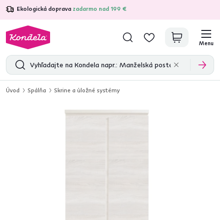
Ekologická doprava
zadarmo nad 199 €
4,7
31 285
overených produktových recenzií
Menu
Úvod
Spálňa
Skrine a úložné systémy