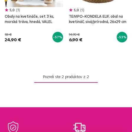
5,0
3
5,0
5
Obaly na kvetináče, set 3 ks,
TEMPO-KONDELA ELIF, obal na
morská tráva, hnedá, VALEL
kvetináč, sivá/prírodná, 26x29 cm
58 €
14,90 €
-57%
-53%
24,90 €
6,90 €
Pozreli ste
2
produktov z
2