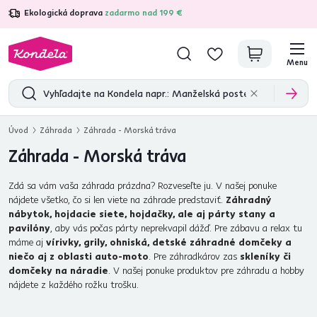
Ekologická doprava
zadarmo nad 199 €
4,7
31 285
overených produktových recenzií
Menu
Úvod
Záhrada
Záhrada - Morská tráva
Záhrada - Morská tráva
Zdá sa vám vaša záhrada prázdna? Rozveseľte ju. V našej ponuke
nájdete všetko, čo si len viete na záhrade predstaviť.
Záhradný
nábytok, hojdacie siete, hojdačky, ale aj párty stany a
pavilóny
, aby vás počas párty neprekvapil dážď. Pre zábavu a relax tu
máme aj
vírivky, grily, ohniská, detské záhradné domčeky a
niečo aj z oblasti auto-moto
. Pre záhradkárov zas
skleníky či
domčeky na náradie
. V našej ponuke produktov pre záhradu a hobby
nájdete z každého rožku trošku.