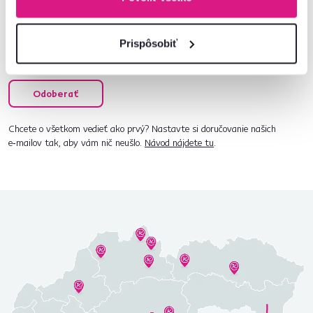
Prispôsobiť
Súhlasím s posielaním pravidelného newslettra
na uvedenú adresu.*
Odoberať
Chcete o všetkom vedieť ako prvý? Nastavte si doručovanie našich
e‑mailov tak, aby vám nič neušlo.
Návod nájdete tu
.