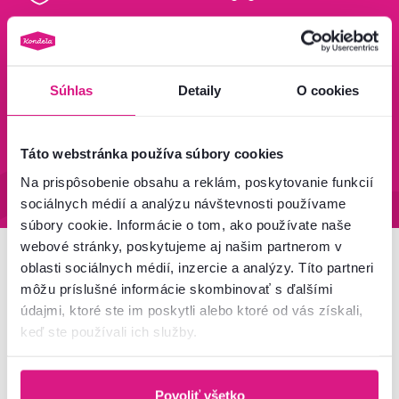
Bezpečný nákup
Doprava od 199 €
zadarmo
Zistiť viac
Zisti viac
Súhlas
Detaily
O cookies
Táto webstránka používa súbory cookies
95 % tovaru na sklade
Vrátenie tovaru do 60 dní
Zistiť viac
Zistiť viac
Na prispôsobenie obsahu a reklám, poskytovanie funkcií
sociálnych médií a analýzu návštevnosti používame
súbory cookie. Informácie o tom, ako používate naše
webové stránky, poskytujeme aj našim partnerom v
oblasti sociálnych médií, inzercie a analýzy. Títo partneri
Newsletter
môžu príslušné informácie skombinovať s ďalšími
údajmi, ktoré ste im poskytli alebo ktoré od vás získali,
Prihláste sa na odber a získajte uvítaciu zľavu
-5 %
.
keď ste používali ich služby.
Navyše vám budeme posielať inšpirácie a výhodné
ponuky pre vaše bývanie.
Povoliť všetko