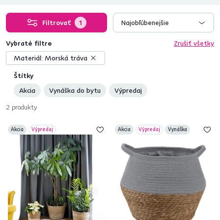
Filtrovať
1
Najobľúbenejšie
Vybraté filtre
Zrušiť všetky
Materiál:
Morská tráva
Štítky
Akcia
Vynáška do bytu
Výpredaj
2
produkty
Akcia
Výpredaj
Akcia
Výpredaj
Vynáška