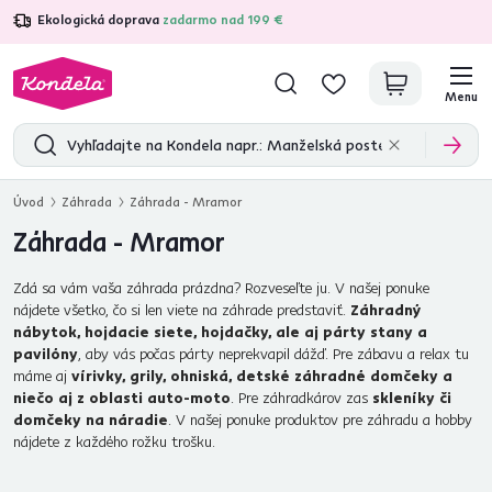
Ekologická doprava
zadarmo nad 199 €
4,7
31 333
overených produktových recenzií
Menu
Úvod
Záhrada
Záhrada - Mramor
Záhrada - Mramor
Zdá sa vám vaša záhrada prázdna? Rozveseľte ju. V našej ponuke
nájdete všetko, čo si len viete na záhrade predstaviť.
Záhradný
nábytok, hojdacie siete, hojdačky, ale aj párty stany a
pavilóny
, aby vás počas párty neprekvapil dážď. Pre zábavu a relax tu
máme aj
vírivky, grily, ohniská, detské záhradné domčeky a
niečo aj z oblasti auto-moto
. Pre záhradkárov zas
skleníky či
domčeky na náradie
. V našej ponuke produktov pre záhradu a hobby
nájdete z každého rožku trošku.