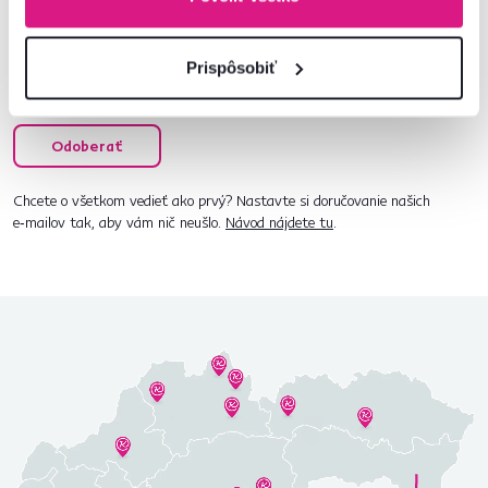
Prispôsobiť
Súhlasím s posielaním pravidelného newslettra
na uvedenú adresu.*
Odoberať
Chcete o všetkom vedieť ako prvý? Nastavte si doručovanie našich
e‑mailov tak, aby vám nič neušlo.
Návod nájdete tu
.