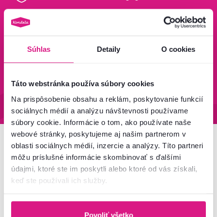
Bezpečný nákup
Doprava od 199 €
zadarmo
Zistiť viac
Zisti viac
Súhlas
Detaily
O cookies
Táto webstránka používa súbory cookies
95 % tovaru na sklade
Vrátenie tovaru do 60 dní
Zistiť viac
Zistiť viac
Na prispôsobenie obsahu a reklám, poskytovanie funkcií
sociálnych médií a analýzu návštevnosti používame
súbory cookie. Informácie o tom, ako používate naše
webové stránky, poskytujeme aj našim partnerom v
oblasti sociálnych médií, inzercie a analýzy. Títo partneri
Newsletter
môžu príslušné informácie skombinovať s ďalšími
údajmi, ktoré ste im poskytli alebo ktoré od vás získali,
Prihláste sa na odber a získajte uvítaciu zľavu
-5 %
.
keď ste používali ich služby.
Navyše vám budeme posielať inšpirácie a výhodné
ponuky pre vaše bývanie.
Povoliť všetko