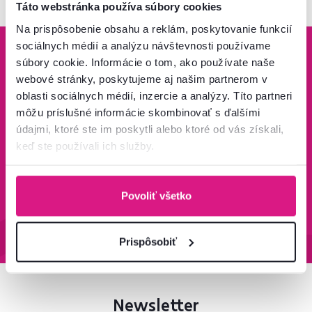
Táto webstránka používa súbory cookies
Na prispôsobenie obsahu a reklám, poskytovanie funkcií
sociálnych médií a analýzu návštevnosti používame
súbory cookie. Informácie o tom, ako používate naše
webové stránky, poskytujeme aj našim partnerom v
oblasti sociálnych médií, inzercie a analýzy. Títo partneri
Bezpečný nákup
Doprava od 199 €
môžu príslušné informácie skombinovať s ďalšími
zadarmo
údajmi, ktoré ste im poskytli alebo ktoré od vás získali,
Zistiť viac
Zisti viac
keď ste používali ich služby.
Povoliť všetko
95 % tovaru na sklade
Vrátenie tovaru do 60 dní
Zistiť viac
Zistiť viac
Prispôsobiť
Newsletter