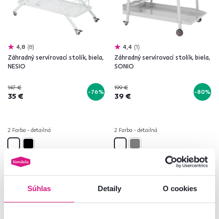
4,8
8
4,4
1
Záhradný servírovací stolík, biela,
Záhradný servírovací stolík, biela,
NESIO
SONIO
147 €
199 €
-76%
-80%
35 €
39 €
2 Farba - detailná
2 Farba - detailná
Pozreli ste
4
produktov z
4
Súhlas
Detaily
O cookies