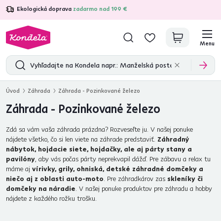
Ekologická doprava
zadarmo nad 199 €
4,7
31 375
overených produktových recenzií
Menu
Úvod
Záhrada
Záhrada - Pozinkované železo
Záhrada - Pozinkované železo
Zdá sa vám vaša záhrada prázdna? Rozveseľte ju. V našej ponuke
nájdete všetko, čo si len viete na záhrade predstaviť.
Záhradný
nábytok, hojdacie siete, hojdačky, ale aj párty stany a
pavilóny
, aby vás počas párty neprekvapil dážď. Pre zábavu a relax tu
máme aj
vírivky, grily, ohniská, detské záhradné domčeky a
niečo aj z oblasti auto-moto
. Pre záhradkárov zas
skleníky či
domčeky na náradie
. V našej ponuke produktov pre záhradu a hobby
nájdete z každého rožku trošku.