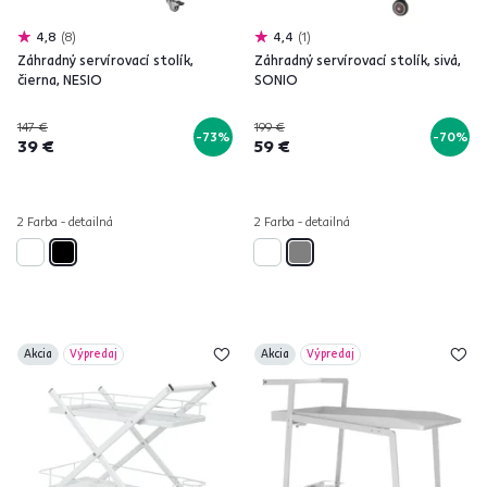
4,8
8
4,4
1
Záhradný servírovací stolík,
Záhradný servírovací stolík, sivá,
čierna, NESIO
SONIO
147 €
199 €
-73%
-70%
39 €
59 €
2 Farba - detailná
2 Farba - detailná
Akcia
Výpredaj
Akcia
Výpredaj