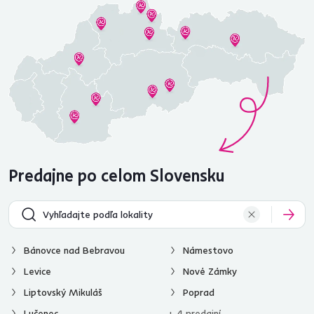
Predajne po celom Slovensku
Bánovce nad Bebravou
Námestovo
Levice
Nové Zámky
Liptovský Mikuláš
Poprad
Lučenec
+ 4 predajní