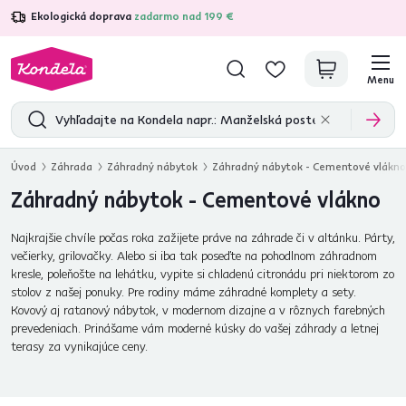
Ekologická doprava
zadarmo nad 199 €
4,7
31 211
overených produktových recenzií
Menu
Úvod
Záhrada
Záhradný nábytok
Záhradný nábytok - Cementové vlákno
Záhradný nábytok - Cementové vlákno
Najkrajšie chvíle počas roka zažijete práve na záhrade či v altánku. Párty,
večierky, grilovačky. Alebo si iba tak poseďte na pohodlnom záhradnom
kresle, poleňošte na lehátku, vypite si chladenú citronádu pri niektorom zo
stolov z našej ponuky. Pre rodiny máme záhradné komplety a sety.
Kovový aj ratanový nábytok, v modernom dizajne a v rôznych farebných
prevedeniach. Prinášame vám moderné kúsky do vašej záhrady a letnej
terasy za vynikajúce ceny.