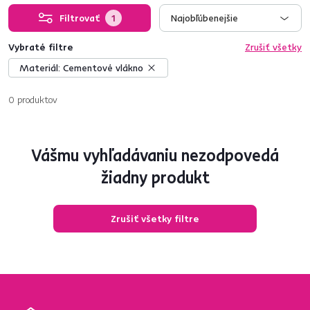
Filtrovať
1
Najobľúbenejšie
Vybraté filtre
Zrušiť všetky
Materiál:
Cementové vlákno
0
produktov
Vášmu vyhľadávaniu nezodpovedá
žiadny produkt
Zrušiť všetky filtre