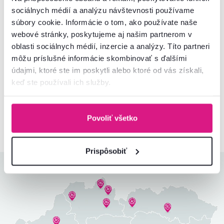
sociálnych médií a analýzu návštevnosti používame
súbory cookie. Informácie o tom, ako používate naše
webové stránky, poskytujeme aj našim partnerom v
oblasti sociálnych médií, inzercie a analýzy. Títo partneri
Súhlasím s posielaním pravidelného newslettra
môžu príslušné informácie skombinovať s ďalšími
na uvedenú adresu.*
údajmi, ktoré ste im poskytli alebo ktoré od vás získali,
keď ste používali ich služby.
Odoberať
Chcete o všetkom vedieť ako prvý? Nastavte si doručovanie našich
e‑mailov tak, aby vám nič neušlo.
Návod nájdete tu
.
Povoliť všetko
Prispôsobiť