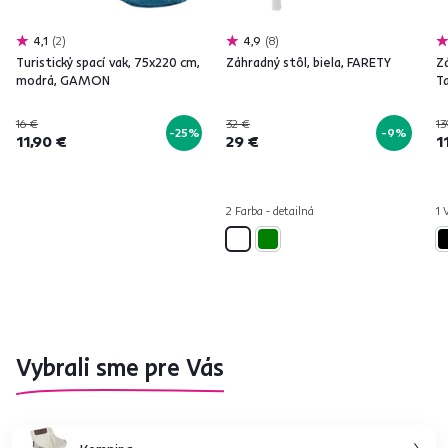
4,1
2
4,9
8
Turistický spací vak, 75x220 cm,
Záhradný stôl, biela, FARETY
Z
modrá, GAMON
T
16 €
32 €
13
-25%
-9%
11,90 €
29 €
1
2 Farba - detailná
1 
Vybrali sme pre Vás