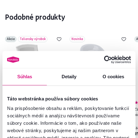
Podobné produkty
Akcia
Taliansky výrobok
Novinka
A
Súhlas
Detaily
O cookies
Táto webstránka používa súbory cookies
4,9
10
5,0
5
Na prispôsobenie obsahu a reklám, poskytovanie funkcií
Záhradné stohovateľné kreslo,
Záhradné stohovateľné kreslo,
Z
biela, EDENIA
biela, MEDRO
bi
sociálnych médií a analýzu návštevnosti používame
súbory cookie. Informácie o tom, ako používate naše
18 €
13
webové stránky, poskytujeme aj našim partnerom v
-11%
16 €
12 €
1
oblasti sociálnych médií, inzercie a analýzy. Títo partneri