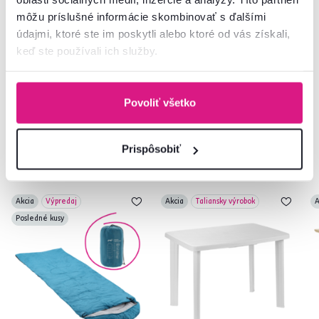
môžu príslušné informácie skombinovať s ďalšími
údajmi, ktoré ste im poskytli alebo ktoré od vás získali,
3 Farba - detailná
3 Farba - detailná
keď ste používali ich služby.
Povoliť všetko
Často kupované spolu
Prispôsobiť
Akcia
Výpredaj
Akcia
Taliansky výrobok
A
Posledné kusy