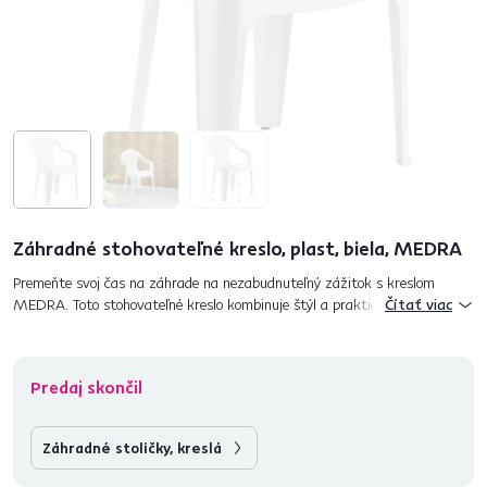
Záhradné stohovateľné kreslo, plast, biela, MEDRA
Premeňte svoj čas na záhrade na nezabudnuteľný zážitok s kreslom
MEDRA. Toto stohovateľné kreslo kombinuje štýl a praktickosť. Vyrobené
Čítať viac
z plastu v bielom farebnom prevedení. MEDRA je vybavené opier...
Predaj skončil
Záhradné stoličky, kreslá