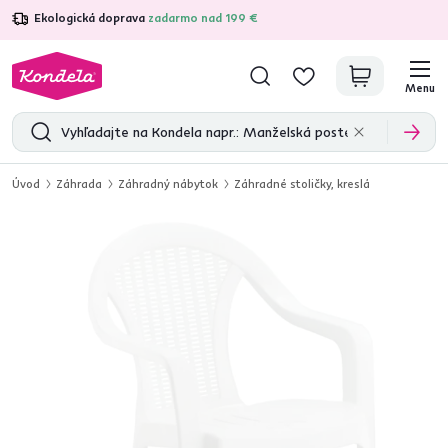
Ekologická doprava
zadarmo nad 199 €
4,7
31 285
overených produktových recenzií
Menu
Úvod
Záhrada
Záhradný nábytok
Záhradné stoličky, kreslá