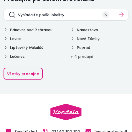
Bánovce nad Bebravou
Námestovo
Levice
Nové Zámky
Liptovský Mikuláš
Poprad
Lučenec
+ 4 predajní
Všetky predajne
Spustiť chat
02/ 40 100 100
[email protected]