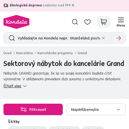
Ekologická doprava
zadarmo nad 199 €
4,7
31 157
overených produktových recenzií
Menu
Úvod
Kancelária
Kancelárske programy
Grand
Sektorový nábytok do kancelárie Grand
Nábytok GRAND garantuje, že sa vo svojej kancelárii budete cítiť
výnimočne. V obľúbenom prevedení dub sonoma s unikátnymi detailami.
Vaša kancelária sa zmení na útulný pracovný priestor.
Čítať viac
Filtrovať
Najobľúbenejšie
Štítky