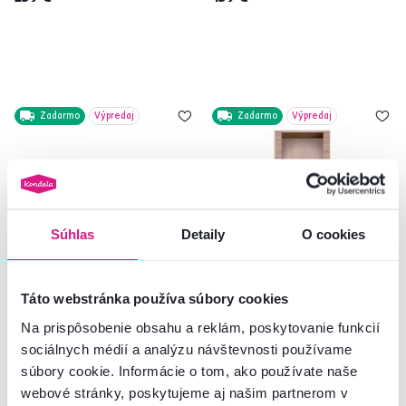
Zadarmo
Výpredaj
Zadarmo
Výpredaj
Súhlas
Detaily
O cookies
Táto webstránka používa súbory cookies
Na prispôsobenie obsahu a reklám, poskytovanie funkcií
Komoda typ 8, dub sonoma,
Regál typ 6, dub sonoma, GRAND
sociálnych médií a analýzu návštevnosti používame
GRAND
súbory cookie. Informácie o tom, ako používate naše
webové stránky, poskytujeme aj našim partnerom v
309 €
199 €