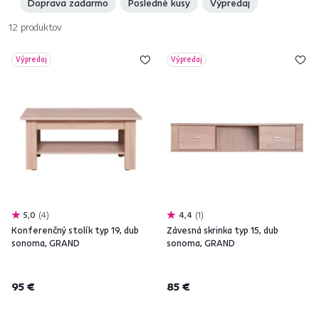
Doprava zadarmo
Posledné kusy
Výpredaj
12
produktov
Výpredaj
Výpredaj
5,0
4
4,4
1
Konferenčný stolík typ 19, dub
Závesná skrinka typ 15, dub
sonoma, GRAND
sonoma, GRAND
95 €
85 €