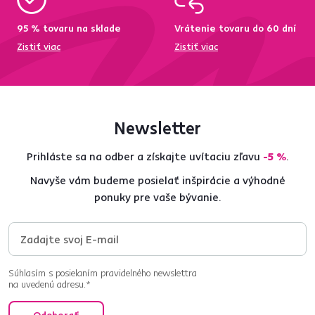
95 % tovaru na sklade
Vrátenie tovaru do 60 dní
Zistiť viac
Zistiť viac
Newsletter
Prihláste sa na odber a získajte uvítaciu zľavu
-5 %
.
Navyše vám budeme posielať inšpirácie a výhodné
ponuky pre vaše bývanie.
Súhlasím s posielaním pravidelného newslettra
na uvedenú adresu.*