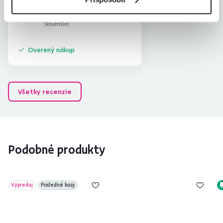
Štefan P.
hviezdičky
4.4
Š
12.3.2026, LUCENEC,
Slovensko
Overený nákup
Všetky recenzie
Podobné produkty
Výpredaj
Posledné kusy