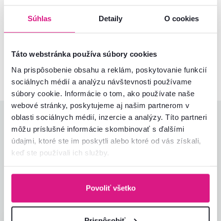
Súhlas
Detaily
O cookies
Nenašli ste požadované informácie?
Kontaktujte nás a my vám radi poradíme
Táto webstránka používa súbory cookies
02/ 40 100 100
Spustiť chat
Na prispôsobenie obsahu a reklám, poskytovanie funkcií
sociálnych médií a analýzu návštevnosti používame
súbory cookie. Informácie o tom, ako používate naše
webové stránky, poskytujeme aj našim partnerom v
oblasti sociálnych médií, inzercie a analýzy. Títo partneri
Hodnotenia produktu
môžu príslušné informácie skombinovať s ďalšími
údajmi, ktoré ste im poskytli alebo ktoré od vás získali,
Jednoduchosť montáže
4,0
4,4
keď ste používali ich služby.
Kvalita výrobku
5,0
Zodpovedá očakávaniam
4,0
1
recenzia
Zabalenie výrobku
5,0
Povoliť všetko
Pomer hodnoty a ceny
4,0
Prispôsobiť