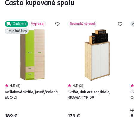
Často kupované spolu
Zadarmo
Výpredaj
Slovenský výrobok
A
Posledné kusy
4,5
8
4,5
2
Vešiaková skriňa, jaseň/zelená,
Skriňa, dub artisan/biela,
Sk
EGO L1
RIOMA TYP 09
O
16
189 €
179 €
8