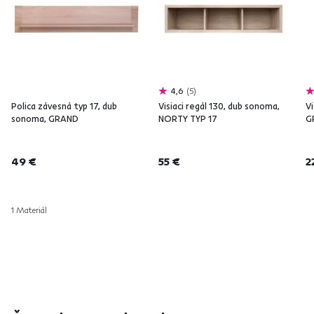
4,6
5
Polica závesná typ 17, dub
Visiaci regál 130, dub sonoma,
Vi
sonoma, GRAND
NORTY TYP 17
G
49 €
55 €
2
1 Materiál