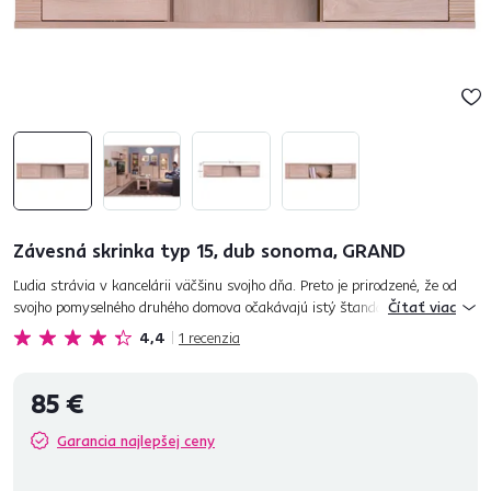
Závesná skrinka typ 15, dub sonoma, GRAND
Ľudia strávia v kancelárii väčšinu svojho dňa. Preto je prirodzené, že od
svojho pomyselného druhého domova očakávajú istý štandard. Správne
Čítať viac
zariadenie kancelárie vám môže pomôcť k zvýšeniu výkonnosti...
4,4
1
recenzia
85 €
Garancia najlepšej ceny