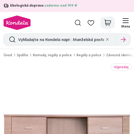
Ekologická doprava
zadarmo nad 199 €
4,7
31 285
overených produktových recenzií
Menu
Úvod
Spálňa
Komody, regály a police
Regály a police
Závesná skrinka
Výpredaj