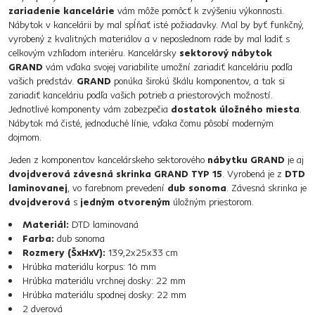
zariadenie kancelárie
vám môže pomôcť k zvýšeniu výkonnosti.
Nábytok v kancelárii by mal spĺňať isté požiadavky. Mal by byť funkčný,
vyrobený z kvalitných materiálov a v neposlednom rade by mal ladiť s
celkovým vzhľadom interiéru. Kancelársky
sektorový nábytok
GRAND
vám vďaka svojej variabilite umožní zariadiť kanceláriu podľa
vašich predstáv.
GRAND
ponúka širokú škálu komponentov, a tak si
zariadiť kanceláriu podľa vašich potrieb a priestorových možností.
Jednotlivé komponenty vám zabezpečia
dostatok úložného miesta
.
Nábytok má čisté, jednoduché línie, vďaka čomu pôsobí moderným
dojmom.
Jeden z komponentov kancelárskeho sektorového
nábytku GRAND
je aj
dvojdverová závesná skrinka GRAND TYP 15
. Vyrobená je z
DTD
laminovanej
, vo farebnom prevedení
dub sonoma
. Závesná skrinka je
dvojdverová
s
jedným otvoreným
úložným priestorom.
Materiál:
DTD laminovaná
Farba:
dub sonoma
Rozmery (ŠxHxV):
139,2x25x33 cm
Hrúbka materiálu korpus: 16 mm
Hrúbka materiálu vrchnej dosky: 22 mm
Hrúbka materiálu spodnej dosky: 22 mm
2 dverová