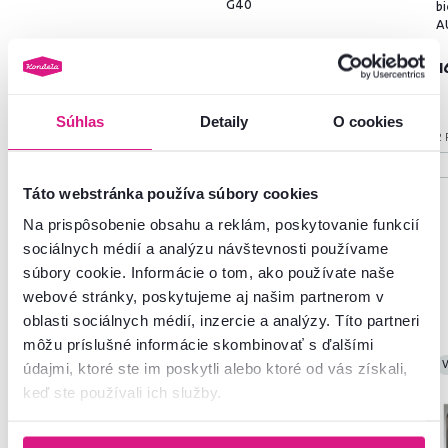
G40
bi
A
1
Súhlas
Detaily
O cookies
2 
Táto webstránka používa súbory cookies
Na prispôsobenie obsahu a reklám, poskytovanie funkcií
sociálnych médií a analýzu návštevnosti používame
súbory cookie. Informácie o tom, ako používate naše
Často kupované spolu
webové stránky, poskytujeme aj našim partnerom v
oblasti sociálnych médií, inzercie a analýzy. Títo partneri
môžu príslušné informácie skombinovať s ďalšími
V
údajmi, ktoré ste im poskytli alebo ktoré od vás získali,
keď ste používali ich služby.