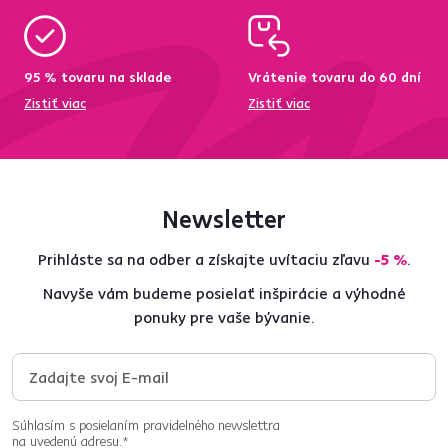
95 % tovaru na sklade
Vrátenie tovaru do 60 dní
Zistiť viac
Zistiť viac
Newsletter
Prihláste sa na odber a získajte uvítaciu zľavu
-5 %
.
Navyše vám budeme posielať inšpirácie a výhodné
ponuky pre vaše bývanie.
Súhlasím s posielaním pravidelného newslettra
na uvedenú adresu.*