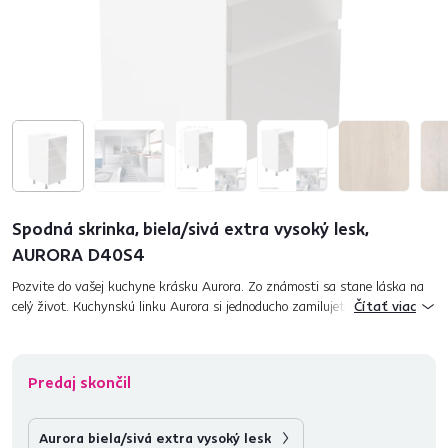
Spodná skrinka, biela/sivá extra vysoký lesk,
AURORA D40S4
Pozvite do vašej kuchyne krásku Aurora. Zo známosti sa stane láska na
celý život. Kuchynskú linku Aurora si jednoducho zamilujete na prvý
Čítať viac
pohľad. Extra vysoký lesk predných dvierok vnesie do kuchyne...
Predaj skončil
Aurora biela/sivá extra vysoký lesk