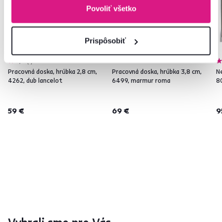
Povoliť všetko
Prispôsobiť
5,0
1
Pracovná doska, hrúbka 2,8 cm,
Pracovná doska, hrúbka 3,8 cm,
N
4262, dub lancelot
6499, marmur roma
8
59 €
69 €
9