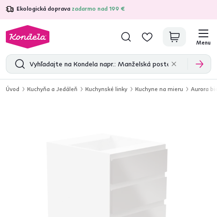
Ekologická doprava
zadarmo nad 199 €
4,7
31 285
overených produktových recenzií
Menu
Úvod
Kuchyňa a Jedáleň
Kuchynské linky
Kuchyne na mieru
Aurora bi