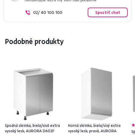
02/ 40 100 100
Spustiť chat
Podobné produkty
Spodná skrinka, biela/sivá extra
Horná skrinka, biela/sivý extra
vysoký lesk, AURORA D602F
vysoký lesk, pravá, AURORA
S