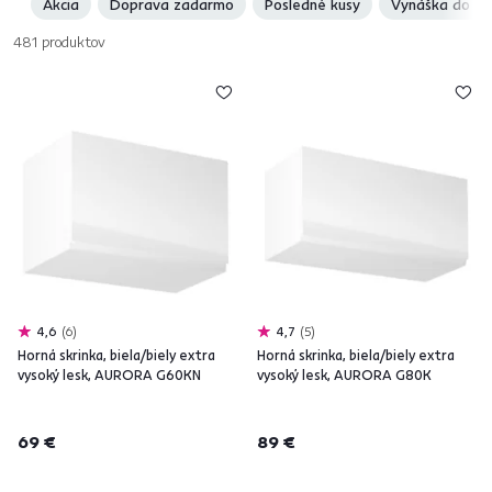
Akcia
Doprava zadarmo
Posledné kusy
Vynáška do by
481
produktov
4,6
6
4,7
5
Horná skrinka, biela/biely extra
Horná skrinka, biela/biely extra
vysoký lesk, AURORA G60KN
vysoký lesk, AURORA G80K
69 €
89 €