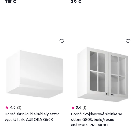
115 €
39 €
4,6
3
5,0
1
Horná skrinka, biela/biely extra
Horná dvojdverová skrinka so
vysoký lesk, AURORA G60K
sklom G80S, biela/sosna
andersen, PROVANCE