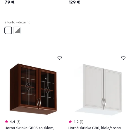
79 €
129 €
2 Farba - detailná
4,4
3
4,2
1
Horná skrinka G80S so sklom,
Horná skrinka G80, biela/sosna