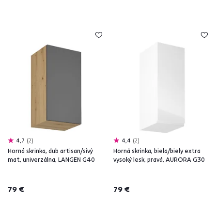
4,7
2
4,4
2
Horná skrinka, dub artisan/sivý
Horná skrinka, biela/biely extra
mat, univerzálna, LANGEN G40
vysoký lesk, pravá, AURORA G30
79 €
79 €