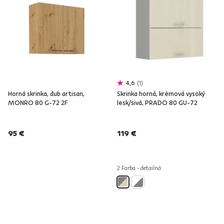
4,6
1
Horná skrinka, dub artisan,
Skrinka horná, krémová vysoký
MONRO 80 G-72 2F
lesk/sivá, PRADO 80 GU-72
95 €
119 €
2 Farba - detailná