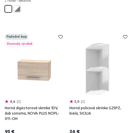
2 Farba - detailná
Posledné kusy
Slovenský výrobok
4,6
2
5,0
2
Horná digestorová skrinka 1DV,
Horná policová skrinka G25PZ,
dub sonoma, NOVA PLUS NOPL-
biela, SICILIA
011-OH
95 €
34 €