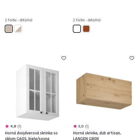
2 Farba - detailná
2 Farba - detailná
4,8
1
5,0
1
Horná dvojdverová skrinka so
Horná skrinka, dub artisan,
sklom G60S, biela/sosna
LANGEN G80K