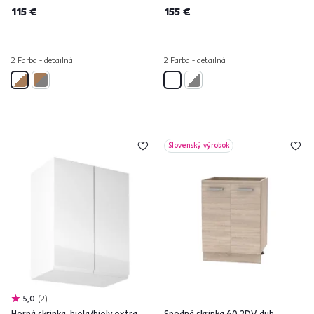
115 €
155 €
2 Farba - detailná
2 Farba - detailná
Slovenský výrobok
5,0
2
Horná skrinka, biela/biely extra
Spodná skrinka 60 2DV, dub