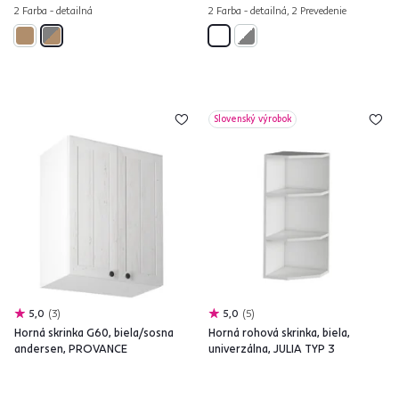
2 Farba - detailná
2 Farba - detailná, 2 Prevedenie
Slovenský výrobok
5,0
3
5,0
5
Horná skrinka G60, biela/sosna
Horná rohová skrinka, biela,
andersen, PROVANCE
univerzálna, JULIA TYP 3