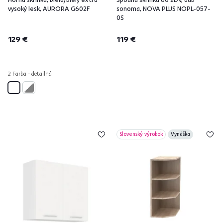
vysoký lesk, AURORA G602F
sonoma, NOVA PLUS NOPL-057-
0S
129 €
119 €
2 Farba - detailná
Slovenský výrobok
Vynáška