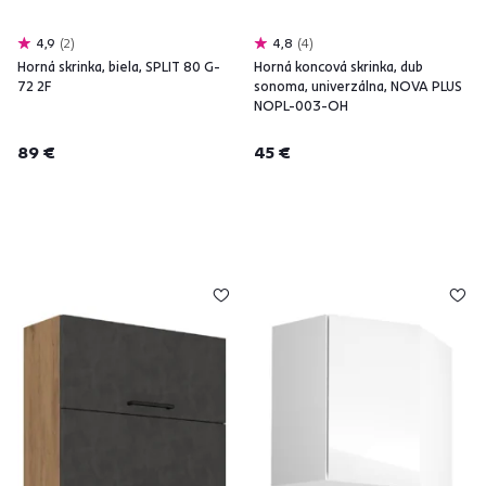
4,9
2
4,8
4
Horná skrinka, biela, SPLIT 80 G-
Horná koncová skrinka, dub
72 2F
sonoma, univerzálna, NOVA PLUS
NOPL-003-OH
89 €
45 €