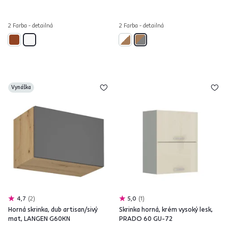
2 Farba - detailná
2 Farba - detailná
Vynáška
4,7
2
5,0
1
Horná skrinka, dub artisan/sivý
Skrinka horná, krém vysoký lesk,
mat, LANGEN G60KN
PRADO 60 GU-72