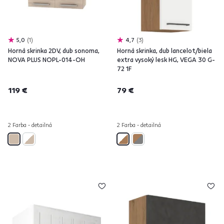
5,0
1
4,7
3
Horná skrinka 2DV, dub sonoma,
Horná skrinka, dub lancelot/biela
NOVA PLUS NOPL-014-OH
extra vysoký lesk HG, VEGA 30 G-
72 1F
119 €
79 €
2 Farba - detailná
2 Farba - detailná