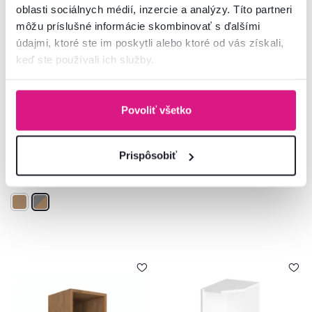
oblasti sociálnych médií, inzercie a analýzy. Títo partneri
môžu príslušné informácie skombinovať s ďalšími
údajmi, ktoré ste im poskytli alebo ktoré od vás získali,
keď ste používali ich služby.
5,0
1
5,0
2
Horná skrinka, dub artisan/sivý
Horná policová skrinka, dub
mat, univerzálna, LANGEN G60
lancelot, VEGA 15 G-72 OTW
Povoliť všetko
95 €
59 €
Prispôsobiť
2 Farba - detailná