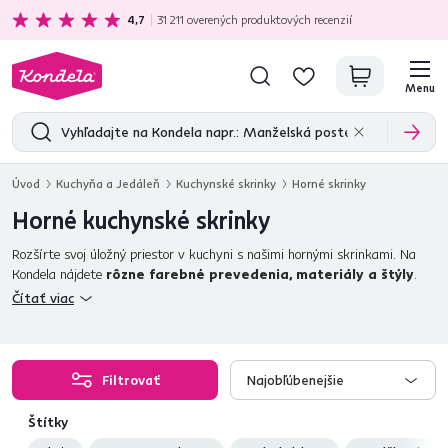
Ekologická doprava
zadarmo nad 199 €
4,7
31 211
overených produktových recenzií
Menu
Úvod
Kuchyňa a Jedáleň
Kuchynské skrinky
Horné skrinky
Horné kuchynské skrinky
Rozšírte svoj úložný priestor v kuchyni s našimi hornými skrinkami. Na
Kondela nájdete
rôzne farebné prevedenia, materiály a štýly
.
Kuchynský nábytok by nemal byť len o funkcionalite, ale aj o estetike.
Čítať viac
Preto vám ponúkame rovnako široký výber
dolných
či
rohových
kuchynských skriniek
, z ktorých si môžete zvoliť také, ktoré budú
dokonale ladiť s už vybranými hornými skrinkami. Pre ešte pohodlnejšie
kombinovanie jednotlivých komponentov si môžete pozrieť našu ponuku
Filtrovať
Najobľúbenejšie
kuchýň na mieru, kde sú všetky skrinky rozdelené do jednotlivých
kuchynských programov.
Štítky