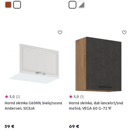
5,0
2
5,0
1
Horná skrinka G60KN, biela/sosna
Horná skrinka, dub lancelot/sivá
Andersen, SICILIA
matná, VEGA 60 G-72 1F
59 €
69 €