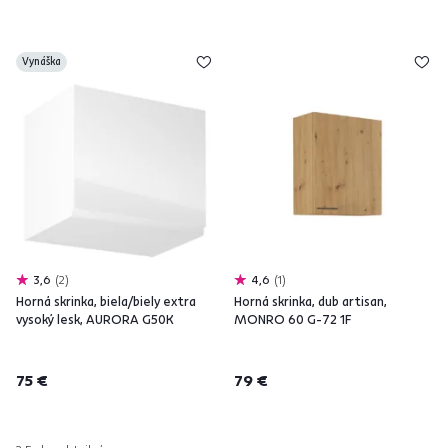
Vynáška
3,6
2
4,6
1
Horná skrinka, biela/biely extra
Horná skrinka, dub artisan,
vysoký lesk, AURORA G50K
MONRO 60 G-72 1F
75 €
79 €