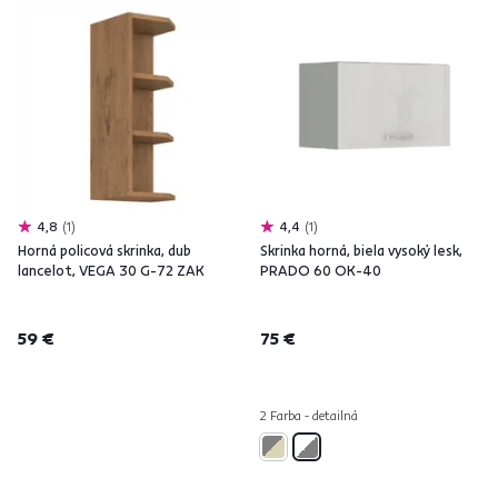
4,8
1
4,4
1
Horná policová skrinka, dub
Skrinka horná, biela vysoký lesk,
lancelot, VEGA 30 G-72 ZAK
PRADO 60 OK-40
59 €
75 €
2 Farba - detailná