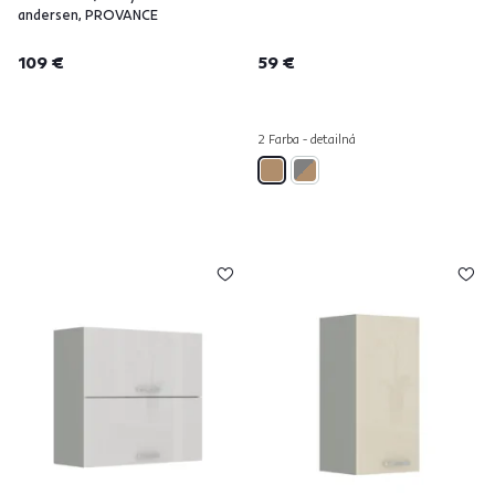
andersen, PROVANCE
109 €
59 €
2 Farba - detailná