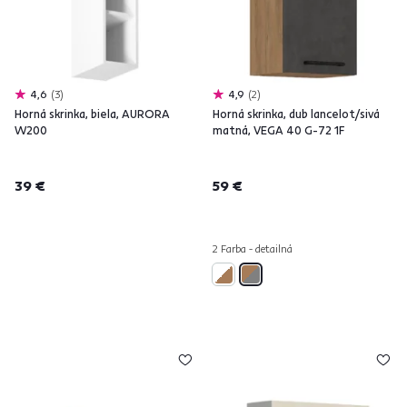
4,6
3
4,9
2
Horná skrinka, biela, AURORA
Horná skrinka, dub lancelot/sivá
W200
matná, VEGA 40 G-72 1F
39 €
59 €
2 Farba - detailná