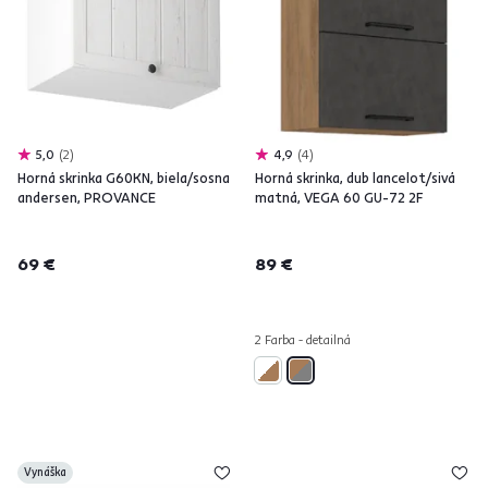
5,0
2
4,9
4
Horná skrinka G60KN, biela/sosna
Horná skrinka, dub lancelot/sivá
andersen, PROVANCE
matná, VEGA 60 GU-72 2F
69 €
89 €
2 Farba - detailná
Vynáška