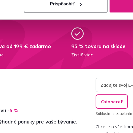
Prispôsobiť
va od 199 € zadarmo
95 % tovaru na sklade
ac
Zistiť viac
Odoberať
ľavu
-5 %
.
Súhlasím s posielaním
ýhodné ponuky pre vaše bývanie.
Chcete o všetkom 