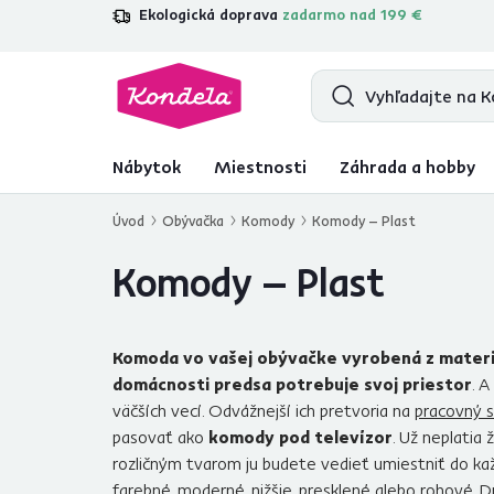
Ekologická doprava
zadarmo nad 199 €
4,7
31 157
overených produktových re
Nábytok
Miestnosti
Záhrada a hobby
Úvod
Obývačka
Komody
Komody – Plast
Komody – Plast
Komoda vo vašej obývačke vyrobená z materi
domácnosti predsa potrebuje svoj priestor
. 
väčších vecí. Odvážnejší ich pretvoria na
pracovný s
pasovať ako
komody pod televízor
. Už neplatia
rozličným tvarom ju budete vedieť umiestniť do každe
farebné, moderné, nižšie, presklené alebo rohové.