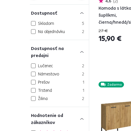
4,6
2
Komoda s látk
Dostupnosť
šuplíkmi,
čierna/hnedá/s
Skladom
5
CAMILO TYP 1
27 €
Na objednávku
2
15,90 €
Dostupnosť na
predajni
Lučenec
2
Námestovo
2
Prešov
1
Zadarmo
Trstená
1
Žilina
2
Hodnotenie od
zákazníkov