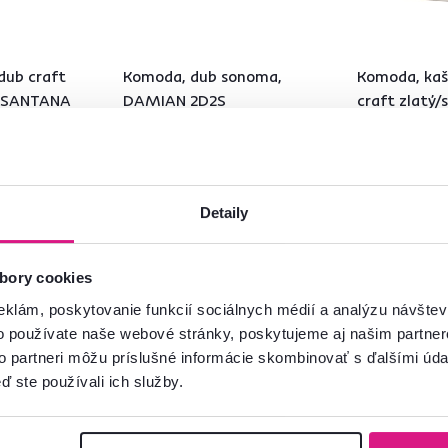
dub craft
Komoda, dub sonoma,
Komoda, kaš
, SANTANA
DAMIAN 2D2S
craft zlatý/s
1D2S
165 €
269 €
Detaily
bory cookies
eklám, poskytovanie funkcií sociálnych médií a analýzu návšte
o používate naše webové stránky, poskytujeme aj našim partner
Pozreli ste
7
produktov z
7
to partneri môžu príslušné informácie skombinovať s ďalšími údaj
ď ste používali ich služby.