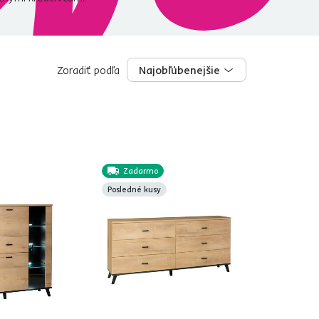
Zoradiť podľa
Najobľúbenejšie
Najobľúbenejšie
Zadarmo
Posledné kusy