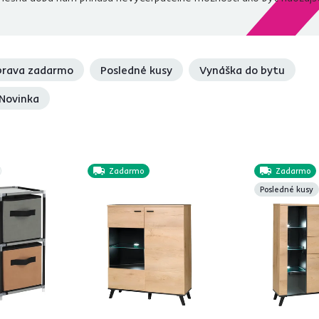
rava zadarmo
Posledné kusy
Vynáška do bytu
Novinka
Zadarmo
Zadarmo
Posledné kusy