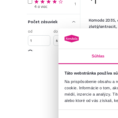
1
4 a viac
Komoda 2D3S, 
Počet zásuviek
zlatý/antracit
od
do
279 €
Súhlas
Farba
Táto webstránka používa sú
Čierna
4
Na prispôsobenie obsahu a r
Béžová
1
cookie. Informácie o tom, ak
Sivá
3
médií, inzercie a analýzy. Tí
alebo ktoré od vás získali, ke
Materiál
1