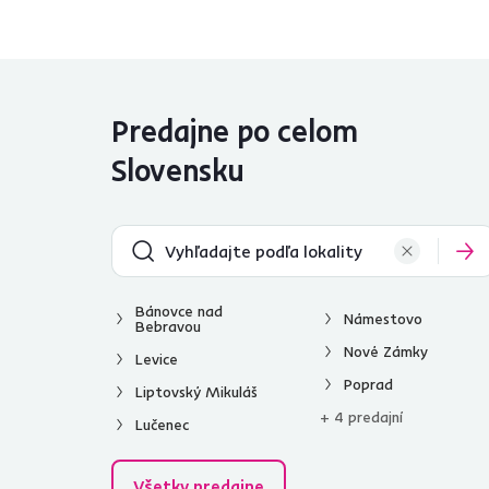
Model
CAMILO
1
DAMIAN
1
Predajne po celom
PIGA
1
SANTANA
1
Slovensku
SIRAN
3
Šírka (cm)
od
do
Bánovce nad
Námestovo
Bebravou
Nové Zámky
Levice
Poprad
Liptovský Mikuláš
+ 4 predajní
Lučenec
Hĺbka (cm)
od
do
Všetky predajne