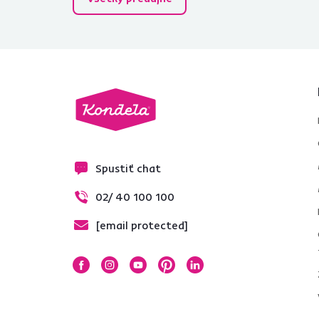
Výška (cm)
od
do
Spustiť chat
02/ 40 100 100
Vlastnosti
[email protected]
S dvierkami
1
S vyklápacími
1
dvierkami
So zásuvkami
6
S policami
5