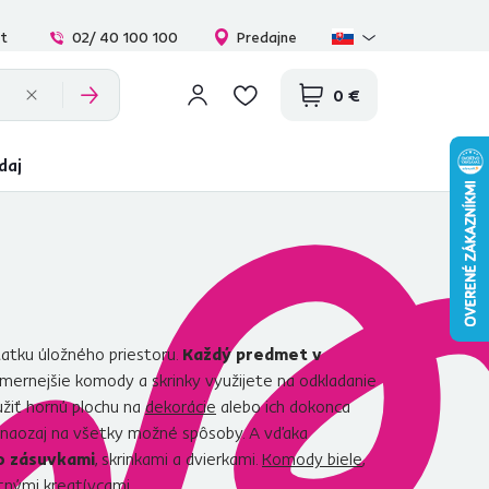
at
02/ 40 100 100
Predajne
0 €
daj
tku úložného priestoru.
Každý predmet v
zmernejšie komody a skrinky využijete na odkladanie
žiť hornú plochu na
dekorácie
alebo ich dokonca
u naozaj na všetky možné spôsoby. A vďaka
o zásuvkami
, skrinkami a dvierkami.
Komody biele
,
tnými kreatívcami.