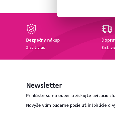
HDF
18
Lišty MDF
4
MDF
107
Drevotrieska
387
Bezpečný nákup
Dopra
DTD
90
Zistiť viac
Zisti vi
ABS hrany
95
PVC
5
Masív
2
Látka
8
Prútie
5
Newsletter
Sklo
19
Plast
Prihláste sa na odber a získajte uvítaciu z
Drevo
119
Navyše vám budeme posielať inšpirácie a v
Kov
18