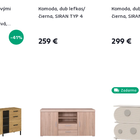
ovými
Komoda, dub lefkas/
Komoda, dub
čierna, SIRAN TYP 4
čierna, SIRA
ivá,
-41%
259 €
299 €
Zadarmo