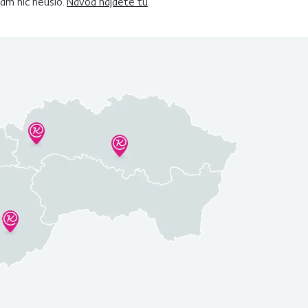
vám nič neušlo.
Návod nájdete tu
.