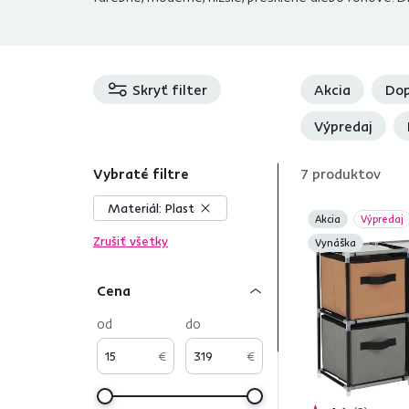
Skryť filter
Akcia
Dop
Výpredaj
Vybraté filtre
7
produktov
Materiál:
Plast
Akcia
Výpredaj
Zrušiť všetky
Vynáška
Cena
od
do
€
€