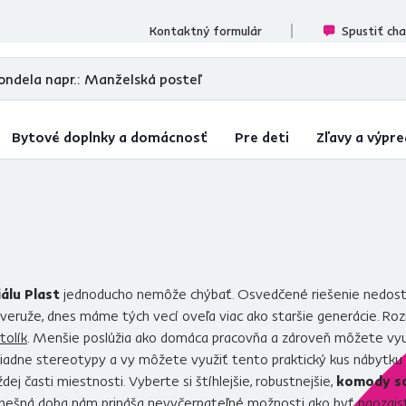
cenzií
Kontaktný formulár
Spustiť ch
Bytové doplnky a domácnosť
Pre deti
Zľavy a výpre
álu Plast
jednoducho nemôže chýbať. Osvedčené riešenie nedosta
A veruže, dnes máme tých vecí oveľa viac ako staršie generácie. Ro
tolík
. Menšie poslúžia ako domáca pracovňa a zároveň môžete vyu
 žiadne stereotypy a vy môžete využiť tento praktický kus nábytk
j časti miestnosti. Vyberte si štíhlejšie, robustnejšie,
komody s
 Dnešná doba nám prináša nevyčerpateľné možnosti ako byť naozajs