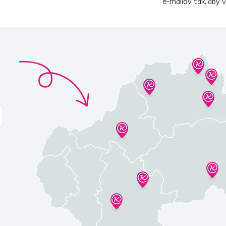
e‑mailov tak, aby 