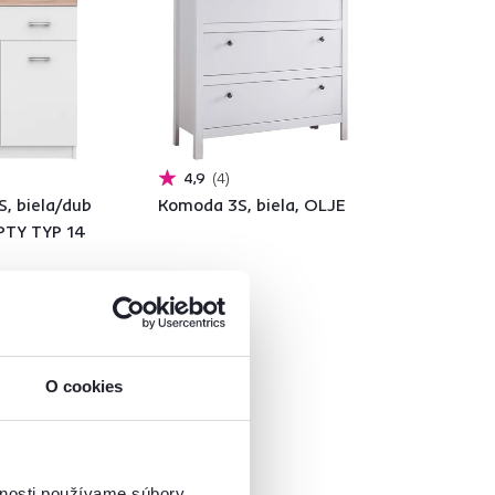
4,9
4
, biela/dub
Komoda 3S, biela, OLJE
PTY TYP 14
189 €
O cookies
á
vnosti používame súbory