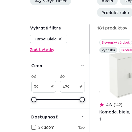
Skryť filter
Akcia
Dop
Produkt roku
Vybraté filtre
181
produktov
Farba:
Biela
Slovenský výrobok
Zrušiť všetky
Vynáška
Produk
Cena
od
do
€
€
4,8
142
Komoda, biela,
Dostupnosť
1
Skladom
156