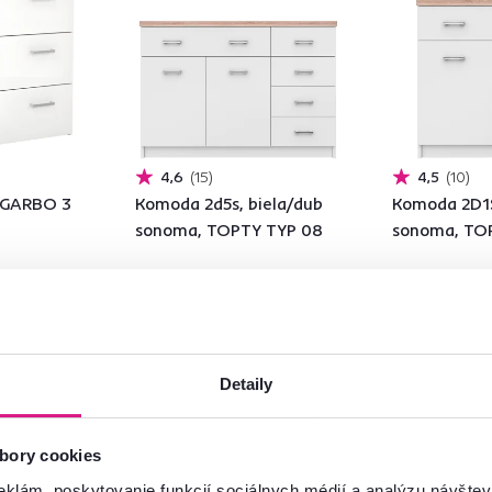
4,6
15
4,5
10
, GARBO 3
Komoda 2d5s, biela/dub
Komoda 2D1S
sonoma, TOPTY TYP 08
sonoma, TO
165 €
99 €
Detaily
2 Farba - detailná
2 Farba - detailn
bory cookies
eklám, poskytovanie funkcií sociálnych médií a analýzu návšte