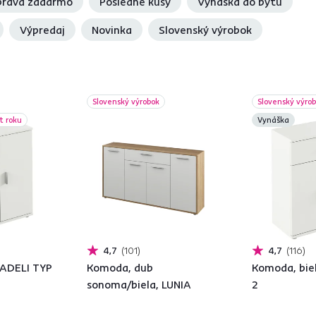
rava zadarmo
Posledné kusy
Vynáška do bytu
Výpredaj
Novinka
Slovenský výrobok
Slovenský výrobok
Slovenský výro
t roku
Vynáška
4,7
101
4,7
116
 ADELI TYP
Komoda, dub
Komoda, bie
sonoma/biela, LUNIA
2