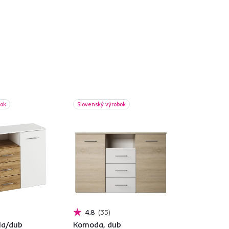
bok
Slovenský výrobok
4,8
35
la/dub
Komoda, dub