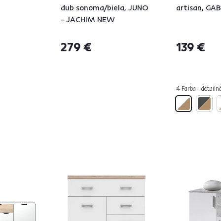
dub sonoma/biela, JUNO
artisan, GA
- JACHIM NEW
279 €
139 €
4 Farba - detailn