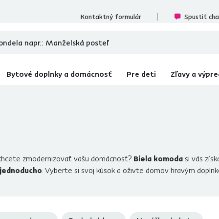
cenzií
Kontaktný formulár
Spustiť ch
Bytové doplnky a domácnosť
Pre deti
Zľavy a výpre
 chcete zmodernizovať vašu domácnosť?
Biela komoda
si vás zís
 jednoducho
. Vyberte si svoj kúsok a oživte domov hravým dopln