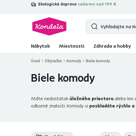
Ekologická doprava
zadarmo nad 199 €
4,7
31 157
overených produktových re
Nábytok
Miestnosti
Záhrada a hobby
Úvod
Obývačka
Komody
Biele komody
Biele komody
Máte nedostatok
úložného priestoru
alebo len
odborné znalosti. Komody si
poskladáte rýchlo a