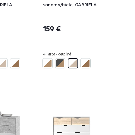
BRIELA
sonoma/biela, GABRIELA
159 €
á
4 Farba - detailná