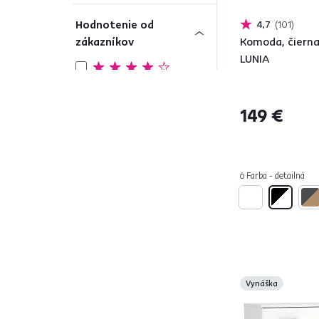
Hodnotenie od
4,7
101
zákazníkov
Komoda, čierna
LUNIA
119
4 a viac
149 €
Počet zásuviek
od
do
6 Farba - detailná
Farba
1
Vynáška
Čierna
35