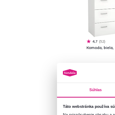
Béžová
69
Zelená
4
Biela
Modrá
2
Sivá
62
Hnedá
256
4,7
52
Komoda, biela
Materiál
75 €
HDF
6
MDF
24
Súhlas
Drevotrieska
140
2 Farba - detailná
DTD
27
Táto webstránka používa sú
ABS hrany
30
PVC
2
Na prispôsobenie obsahu a r