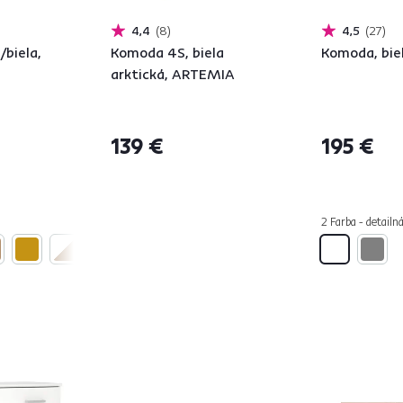
4,4
8
4,5
27
/biela,
Komoda 4S, biela
Komoda, bie
arktická, ARTEMIA
139 €
195 €
2 Farba - detailn