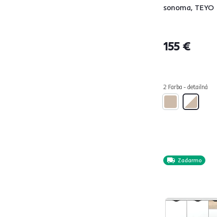
JACHIM
1
sonoma, TEYO
JAVA
1
JOHAN
2
JOLK
2
155 €
KALEO
1
KENTAK
3
KORA
6
2 Farba - detailná
LEON
4
LEONARDO
4
LINDY
2
LOCCA
4
LOGAN
2
Zadarmo
LUMERA
1
LUNIA
3
LUNYSA
2
LYNATET
4