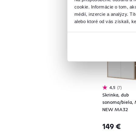
cookie. Informácie o tom, ak
Masív
2
médií, inzercie a analýzy. Tí
Látka
3
alebo ktoré od vás získali, ke
Slovenský výrobok
Prútie
5
Sklo
10
Drevo
45
Kov
8
Model
4,5
7
Skrinka, dub
ADELI
2
sonoma/biela
ALBI
2
NEW MA32
ALEXIA
1
ALICANTE
1
149 €
ANGEL
6