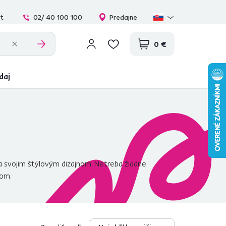
at
02/ 40 100 100
Predajne
0 €
daj
ka svojim štýlovým dizajnom. Netreba žiadne
kom.