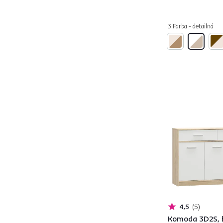
ARTEMIA
2
BOGAN
20
3 Farba - detailná
CITY
3
COMPI
3
CYRIL
1
ERODIN
2
ETKIN
1
FIERA
2
FLORENS
1
GABRIELA
2
GARBO
1
GINGER
1
HANOLA
1
HANY
8
HUGOS
1
4,5
5
IRINA
6
Komoda 3D2S, 