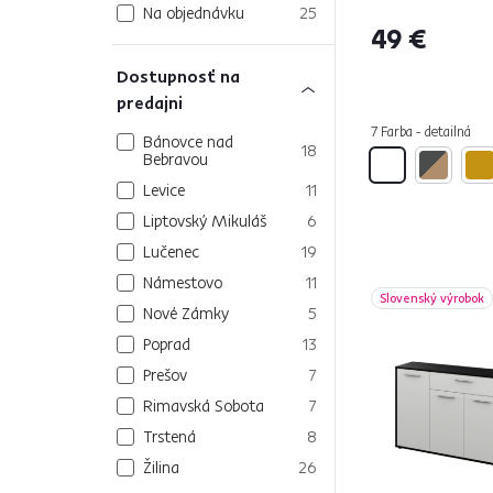
Na objednávku
25
49 €
Dostupnosť na
predajni
7 Farba - detailná
Bánovce nad
18
Bebravou
Levice
11
Liptovský Mikuláš
6
Lučenec
19
Námestovo
11
Slovenský výrobok
Nové Zámky
5
Poprad
13
Prešov
7
Rimavská Sobota
7
Trstená
8
Žilina
26