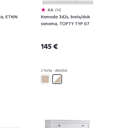
4,6
14
la, ETKIN
Komoda 3d2s, biela/dub
sonoma, TOPTY TYP 07
145 €
á
2 Farba - detailná