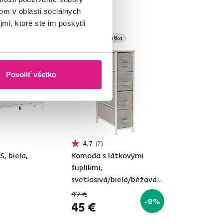
om v oblasti sociálnych
mi, ktoré ste im poskytli
Akcia
Vynáška
Povoliť všetko
4,7
7
, biela,
Komoda s látkovými
šuplíkmi,
svetlosivá/biela/béžová,
OFELIA TYP 2
49 €
-8%
45 €