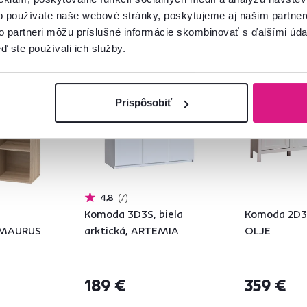
o používate naše webové stránky, poskytujeme aj našim partner
to partneri môžu príslušné informácie skombinovať s ďalšími údaj
ď ste používali ich služby.
Zadarmo
Prispôsobiť
4,8
7
Komoda 3D3S, biela
Komoda 2D3S
, MAURUS
arktická, ARTEMIA
OLJE
189 €
359 €