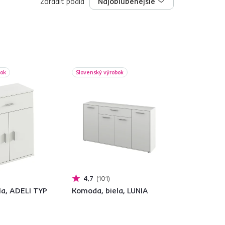
Zoradiť podľa
Najobľúbenejšie
Najobľúbenejšie
bok
Slovenský výrobok
4,7
101
la, ADELI TYP
Komoda, biela, LUNIA