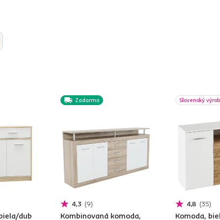
Zadarmo
Slovenský výro
4,3
9
4,8
35
biela/dub
Kombinovaná komoda,
Komoda, bie