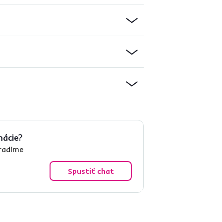
mácie?
oradíme
Spustiť chat