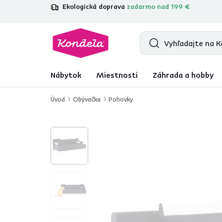
Ekologická doprava
zadarmo nad 199 €
4,7
31 211
overených produktových re
Nábytok
Miestnosti
Záhrada a hobby
Úvod
Obývačka
Pohovky