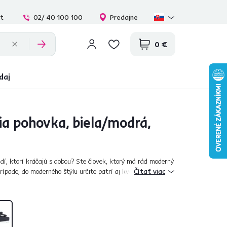
at
02/ 40 100 100
Predajne
0 €
daj
ia pohovka, biela/modrá,
udí, ktorí kráčajú s dobou? Ste človek, ktorý má rád moderný
rípade, do moderného štýlu určite patrí aj kvalitná a
Čítať viac
zi takú sa ra...