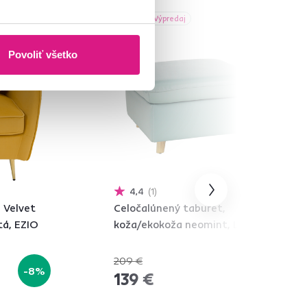
Akcia
Výpredaj
Povoliť všetko
4,4
1
á Velvet
Celočalúnený taburet,
tá, EZIO
koža/ekokoža neomint, LINSY
209 €
-8%
-33%
139 €