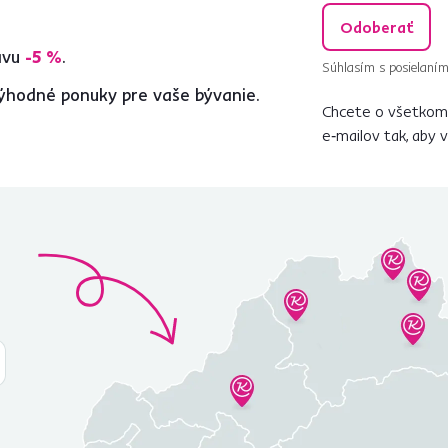
Odoberať
ľavu
-5 %
.
Súhlasím s posielaním
ýhodné ponuky pre vaše bývanie.
Chcete o všetkom 
e‑mailov tak, aby 