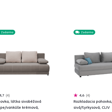
Zadarmo
Zadarmo
4,7
4
4,6
4
ovka, látka sivobéžová
Rozkladacia pohovka,
pe/vankúše krémová,
sivá/tyrkysová, CLIV