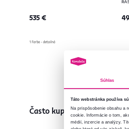
RA
535 €
49
1 Farba - detailná
Súhlas
Táto webstránka používa sú
Často kupované spolu
Na prispôsobenie obsahu a r
cookie. Informácie o tom, ak
médií, inzercie a analýzy. Tí
alebo ktoré od vás získali, ke