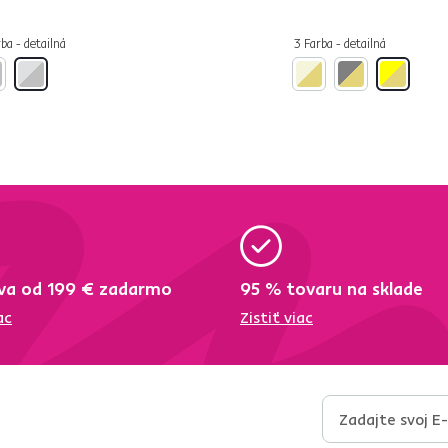
ba - detailná
3 Farba - detailná
va od 199 € zadarmo
95 % tovaru na sklade
ac
Zistiť viac