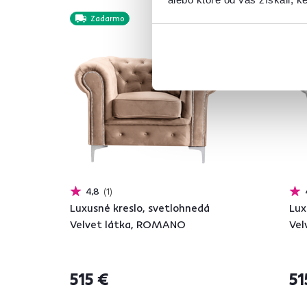
Zadarmo
4,8
1
Luxusné kreslo, svetlohnedá
Lux
Velvet látka, ROMANO
Vel
515 €
51