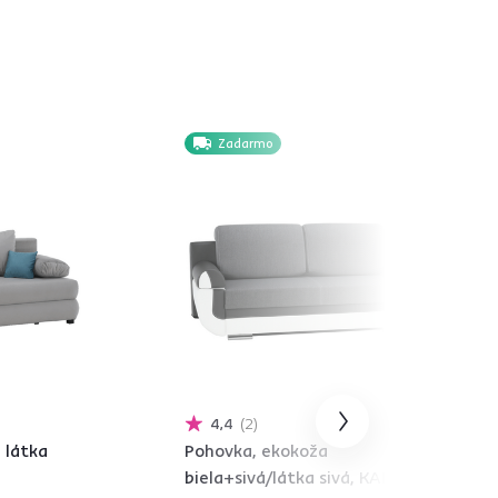
Zadarmo
4,4
2
 látka
Pohovka, ekokoža
biela+sivá/látka sivá, KARDYN