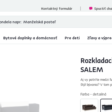
cenzií
Kontaktný formulár
Spustiť ch
Bytové doplnky a domácnosť
Pre deti
Zľavy a výpre
Rozkladac
SALEM
Aj vy patríte medzi ľ
štýl bývania? V tom p
moderná pohovka. Med
Farba - detailná