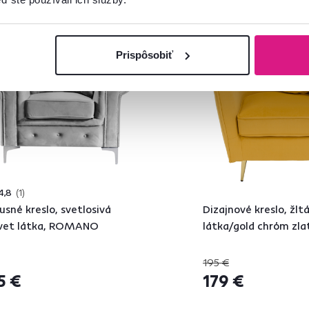
Zadarmo
Akcia
Novinka
Prispôsobiť
4,8
1
usné kreslo, svetlosivá
Dizajnové kreslo, žlt
vet látka, ROMANO
látka/gold chróm zla
195 €
5 €
179 €