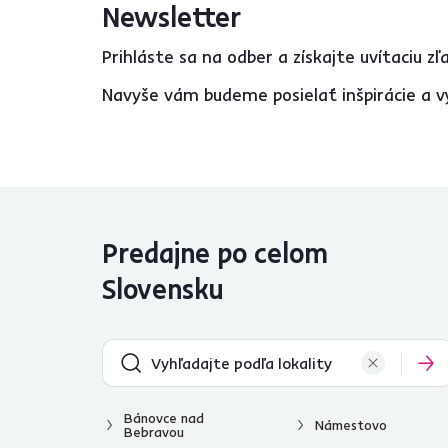
Newsletter
Prihláste sa na odber a získajte uvítaciu z
Navyše vám budeme posielať inšpirácie a v
Predajne po celom
Slovensku
Bánovce nad
Námestovo
Bebravou