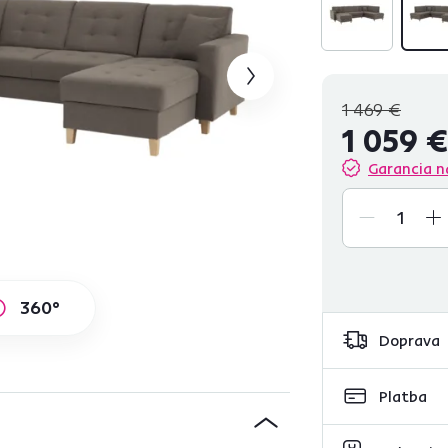
1 469 €
1 059 €
Garancia n
360°
Doprava
Platba