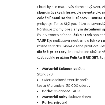
Chceli by ste mať u vás doma nový svet, vô
škandinávskych lesov
, ale neviete ako
celočalúnenú sedaciu súpravu BRIDGE
prekypuje. Tento štýl pochádza zo severskýc
Nórsko, je známy
precíznym detailným s
čo je v tomto prípade
látka Stark
spojen
TAUPE
je nadčasová, neutrálna a
ľahko sa
krásna sedačka ukrýva v sebe praktické vlas
úložné priestory
, kde rozhodne uložíte 
časť vypĺňa
pružina Falista
.
BRIDGET
, to
Materiál čalúnenie:
látka
Stark 373
Oderuodolnosť textílie podľa
testu Martindale: 50 000 oderov
Farba:
sivohnedá TAUPE
Materiál nohy:
bukové drevo
Farba:
prírodná