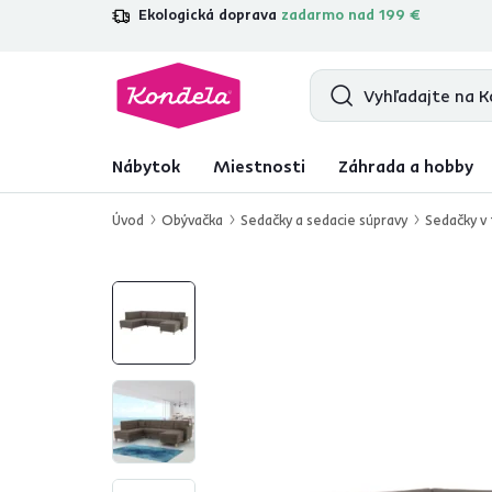
Ekologická doprava
zadarmo nad 199 €
4,7
31 157
overených produktových re
Nábytok
Miestnosti
Záhrada a hobby
Úvod
Obývačka
Sedačky a sedacie súpravy
Sedačky v 