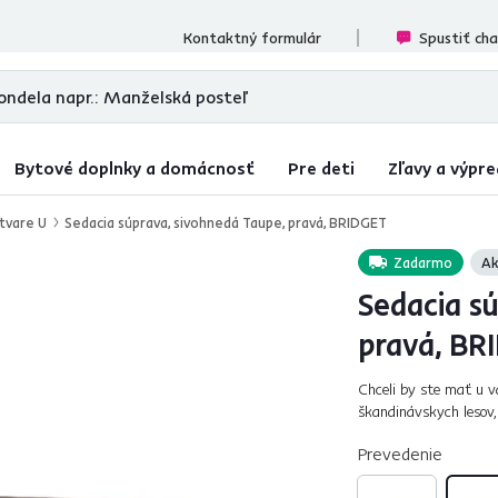
cenzií
Kontaktný formulár
Spustiť ch
Bytové doplnky a domácnosť
Pre deti
Zľavy a výpre
tvare U
Sedacia súprava, sivohnedá Taupe, pravá, BRIDGET
Zadarmo
Ak
Sedacia s
pravá, BR
Chceli by ste mať u v
škandinávskych lesov,
celočalúnenú sedaciu 
Prevedenie