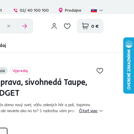
at
02/ 40 100 100
Predajne
0 €
daj
cia
Výpredaj
úprava, sivohnedá Taupe,
IDGET
ás doma nový svet, vôňu zelených hôr a polí, tajomno
 ale neviete ako na to? S radosťou vám predstavujeme
Čítať viac
súpravu BRIDGET, ktorá škan...