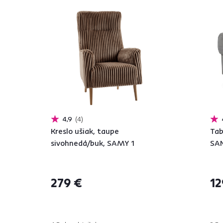
4,9
4
Kreslo ušiak, taupe
Tab
sivohnedá/buk, SAMY 1
SA
279 €
12