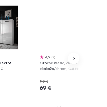
4,5
2
a extra
Otočné kreslo, čierna
IC
ekokoža/chróm, GULEN
119 €
-42%
69 €