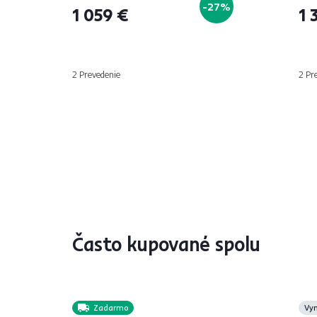
-27%
1 059 €
1 
2 Prevedenie
2 Pr
Často kupované spolu
Zadarmo
Vy