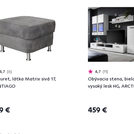
4,7
6
4,7
11
uret, látka Matrix sivá 17,
Obývacia stena, biel
NTIAGO
vysoký lesk HG, ARCT
9 €
459 €