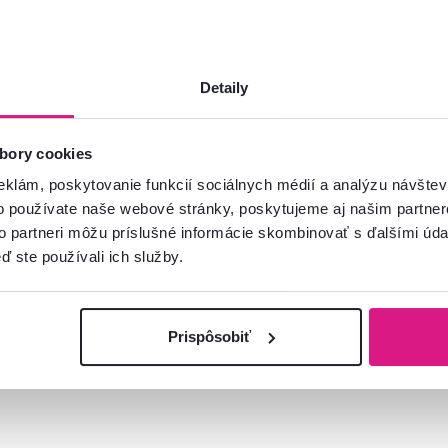
Detaily
bory cookies
mácie?
oradíme
eklám, poskytovanie funkcií sociálnych médií a analýzu návšte
o používate naše webové stránky, poskytujeme aj našim partner
Spustiť chat
to partneri môžu príslušné informácie skombinovať s ďalšími údaj
ď ste používali ich služby.
Prispôsobiť