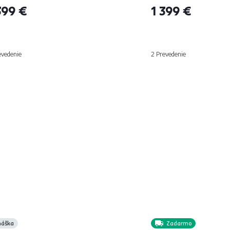
399 €
1 399 €
evedenie
2 Prevedenie
náška
Zadarmo