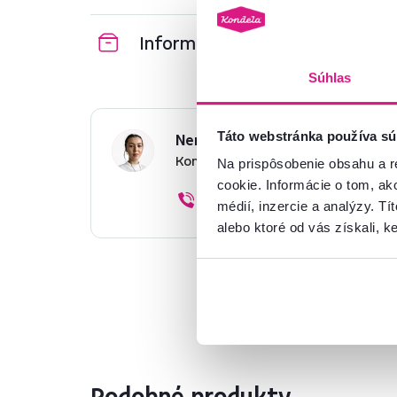
Informácie o balení
Súhlas
Táto webstránka používa sú
Nenašli ste požadované infor
Kontaktujte nás a my vám radi p
Na prispôsobenie obsahu a r
cookie. Informácie o tom, ak
02/ 40 100 100
médií, inzercie a analýzy. Tí
alebo ktoré od vás získali, ke
Podobné produkty