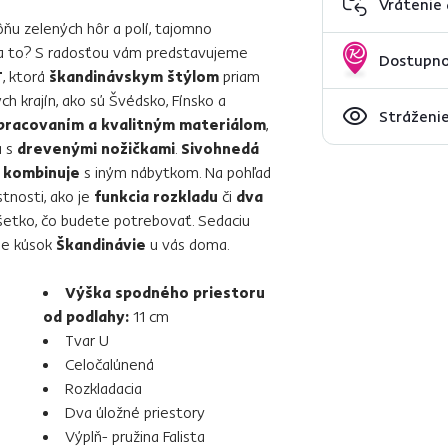
Vrátenie
ňu zelených hôr a polí, tajomno
 na to? S radosťou vám predstavujeme
Dostupno
T
, ktorá
škandinávskym štýlom
priam
h krajín, ako sú Švédsko, Fínsko a
Stráženie
pracovaním a kvalitným materiálom
,
á s
drevenými nožičkami
.
Sivohnedá
 kombinuje
s iným nábytkom. Na pohľad
tnosti, ako je
funkcia rozkladu
či
dva
všetko, čo budete potrebovať. Sedaciu
 je kúsok
Škandinávie
u vás doma.
Výška spodného priestoru
od podlahy:
11 cm
Tvar U
Celočalúnená
Rozkladacia
Dva úložné priestory
Výplň- pružina Falista