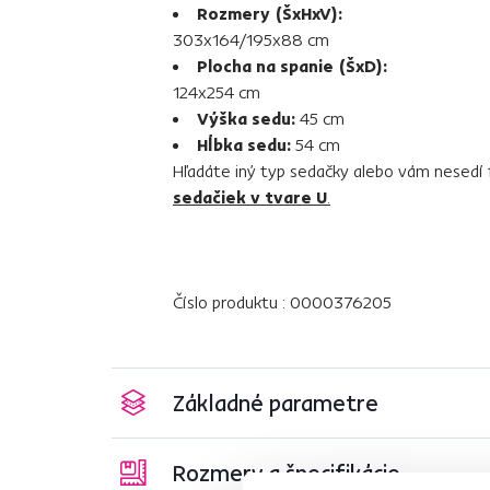
Rozmery (ŠxHxV):
303x164/195x88 cm
Plocha na spanie (ŠxD):
124x254 cm
Výška sedu:
45 cm
Hĺbka sedu:
54 cm
Hľadáte iný typ sedačky alebo vám nesedí 
sedačiek v tvare U
.
Číslo produktu : 0000376205
Základné parametre
Rozmery a špecifikácie