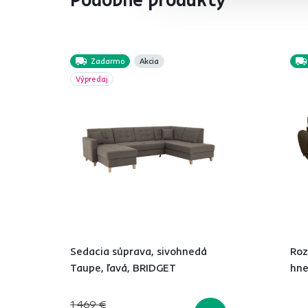
Zadarmo
Akcia
Výpredaj
Sedacia súprava, sivohnedá
Roz
Taupe, ľavá, BRIDGET
hne
1 469 €