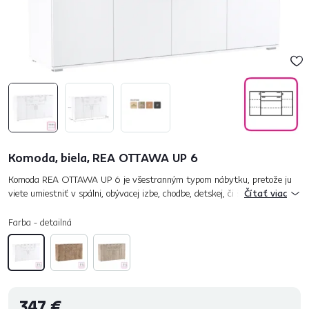
Komoda, biela, REA OTTAWA UP 6
Komoda REA OTTAWA UP 6 je všestranným typom nábytku, pretože ju
viete umiestniť v spálni, obývacej izbe, chodbe, detskej, či študentskej
Čítať viac
izbe alebo v predsieni. Prináša do priestoru organizáciu a...
Farba - detailná
347 €