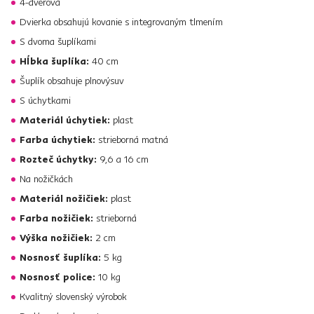
4-dverová
Dvierka obsahujú kovanie s integrovaným tlmením
S dvoma šuplíkami
Hĺbka šuplíka:
40 cm
Šuplík obsahuje plnovýsuv
S úchytkami
Materiál úchytiek:
plast
Farba úchytiek:
strieborná matná
Rozteč úchytky:
9,6 a 16 cm
Na nožičkách
Materiál nožičiek:
plast
Farba nožičiek:
strieborná
Výška nožičiek:
2 cm
Nosnosť šuplíka:
5 kg
Nosnosť police:
10 kg
Kvalitný slovenský výrobok