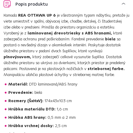
Popis produktu
Komoda
REA OTTAWA UP 6
je všestranným typom nábytku, pretože ju
viete umiestniť v spálni, obývacej izbe, chodbe, detskej, či študentskej
izbe alebo v predsieni. Prináša do priestoru organizáciu a estetiku.
Vyrobený je z
laminovanej drevotriesky s ABS hranami,
ktoré
zabezpečia ochranu pred poškriabaním. Farebné prevedenie
biela
sa
postará o nevšedný dizajn v akomkoľvek interiéri. Poskytuje dostatok
úložného priestoru v podaní dvoch šuplíkov, ktoré vynikajú
plnovýsuvom,
ktorý zabezpečí celkové vysunutie šuplíka. Dostatok
úložného priestoru sa ukrýva za dvierkami, ktorých priestor je predelený
policami. Postavená je na plastových nožičkách v
striebornej farbe.
Manipuláciu uľahčia plastové úchytky v striebornej matnej farbe.
Materiál:
DTD laminovaná/ABS hrany
Prevedenie:
biela
Rozmery (ŠxHxV):
174x43x103 cm
Hrúbka materiálu DTD:
1,6 cm
Hrúbka ABS hrany:
0,5 mm a 2 mm
Hrúbka vrchnej dosky:
2,5 cm