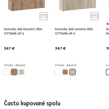
Komoda, dub lancelot, REA
Komoda, dub sonoma, REA
K
OTTAWA UP 6
OTTAWA UP 6
H
347 €
347 €
1
3 Farba - detailná
3 Farba - detailná
6 
Často kupované spolu