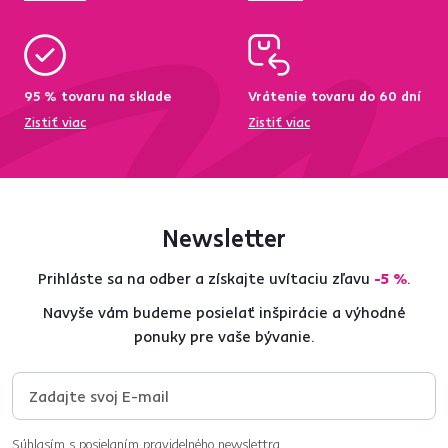
95 % tovaru na sklade
Vrátenie tovaru do 60 dní
Zistiť viac
Zistiť viac
Newsletter
Prihláste sa na odber a získajte uvítaciu zľavu
-5 %
.
Navyše vám budeme posielať inšpirácie a výhodné
ponuky pre vaše bývanie.
Súhlasím s posielaním pravidelného newslettra