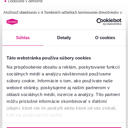
Dodávané v demonte
Možnosť objednania v 4 farebných odtieňoch laminovanej drevotriesky s
dodacou lehotou 4-6 týždňov. Pri individuálnej objednávke je potrebné
zaplatiť 20% zálohu z danej sumy. Po uhradení zálohy bude Vaša
požiadavka zadaná do výroby.
Súhlas
Detaily
O cookies
Nazrite do celej našej ponuky
komôd
.
Číslo produktu : 0000394444
Táto webstránka používa súbory cookies
Na prispôsobenie obsahu a reklám, poskytovanie funkcií
Základné parametre
sociálnych médií a analýzu návštevnosti používame
súbory cookie. Informácie o tom, ako používate naše
Rozmery a špecifikácie
webové stránky, poskytujeme aj našim partnerom v
oblasti sociálnych médií, inzercie a analýzy. Títo partneri
môžu príslušné informácie skombinovať s ďalšími
Informácie o balení
údajmi, ktoré ste im poskytli alebo ktoré od vás získali,
keď ste používali ich služby.
Montážny návod