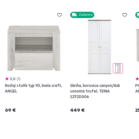
Zadarmo
5,0
1
Nočný stolík typ 95, biela craft,
Skriňa, borovica canyon/dub
PC
ANGEL
sonoma trufel, TEINA
A
SZF2D006
69 €
449 €
2