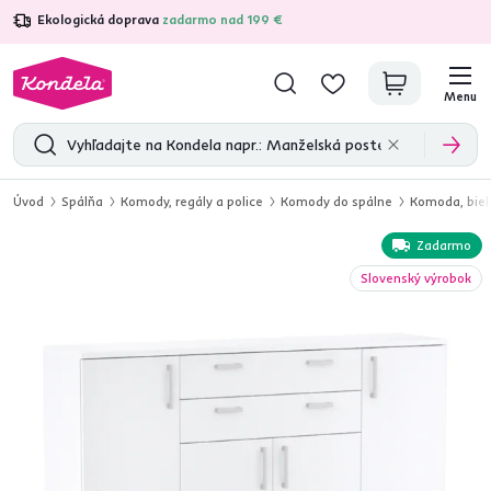
Ekologická doprava
zadarmo nad 199 €
4,7
31 285
overených produktových recenzií
Menu
Úvod
Spálňa
Komody, regály a police
Komody do spálne
Komoda, bie
Zadarmo
Slovenský výrobok