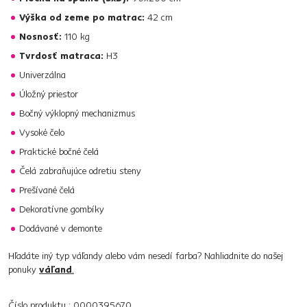
Výška od zeme po matrac:
42 cm
Nosnosť:
110 kg
Tvrdosť matraca:
H3
Univerzálna
Úložný priestor
Bočný výklopný mechanizmus
Vysoké čelo
Praktické bočné čelá
Čelá zabraňujúce odretiu steny
Prešívané čelá
Dekoratívne gombíky
Dodávané v demonte
Hľadáte iný typ váľandy alebo vám nesedí farba? Nahliadnite do našej
ponuky
váľand
.
Číslo produktu : 0000395670