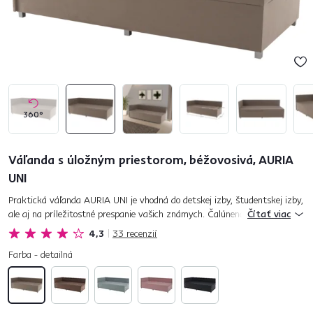
360°
Váľanda s úložným priestorom, béžovosivá, AURIA
UNI
Praktická váľanda AURIA UNI je vhodná do detskej izby, študentskej izby,
ale aj na príležitostné prespanie vašich známych. Čalúnená je béžovosivou
Čítať viac
látkou Trinity, ktorá je príjemná na dotyk, ľahko...
4,3
33
recenzií
Farba - detailná