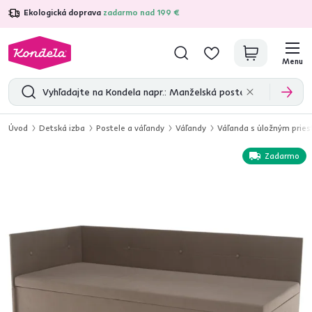
Ekologická doprava
zadarmo nad 199 €
4,7
31 285
overených produktových recenzií
Menu
Úvod
Detská izba
Postele a váľandy
Váľandy
Váľanda s úložným pries
Zadarmo