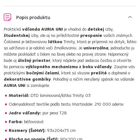
Popis produktu
Praktická
váľanda AURIA UNI
je vhodná do
detskej
izby,
študentskej
izby, ale aj na príležitostné
prespanie
vašich známych.
Čalúnená je béžovosivou
látkou
Trinity, ktorá je príjemná na dotyk, ľahko
sa udržiava a je odolná voči žmolkovaniu. Je
univerzálna
, jednoducho ju
môžete poskladať s čelom na ľavej alebo na pravej strane. Nápomocný
bude aj
úložný priestor
, ktorý nájdete pod sedacou časťou a otvoríte
ho pomocou
výklopného mechanizmu z boku váľandy
. Zaujme vás
praktickými
bočnými čelami
, ktoré sú vkusne
prešité
a doplnené o
dekoratívne gombíky
. Pohodlný a ničím nerušený spánok na válande
AURIA UNI
si zamilujete.
Materiál:
DTD laminovaná/látka Trinity 03
Oderuodolnosť textílie podľa testu Martindale: 210 000 oderov
Jadro váľandy:
pur pena T28
Farba:
béžovosivá
Rozmery (ŠxHxV):
93x204x75 cm
Plocha na spanie (ŠxD):
90x200 cm