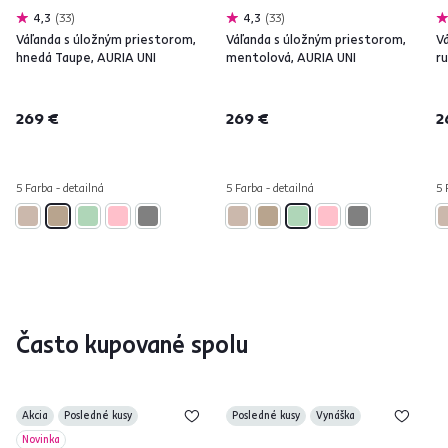
4,3
33
4,3
33
Váľanda s úložným priestorom,
Váľanda s úložným priestorom,
V
hnedá Taupe, AURIA UNI
mentolová, AURIA UNI
r
269 €
269 €
2
5 Farba - detailná
5 Farba - detailná
5 
Často kupované spolu
Akcia
Posledné kusy
Posledné kusy
Vynáška
Novinka