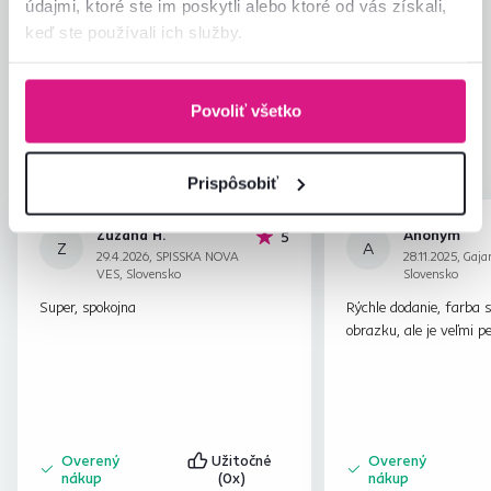
Hodnotenia produktu
údajmi, ktoré ste im poskytli alebo ktoré od vás získali,
keď ste používali ich služby.
Jednoduchosť montáže
4,3
4,3
Kvalita výrobku
4,0
Zodpovedá očakávaniam
4,2
Povoliť všetko
33
recenzií
Zabalenie výrobku
4,5
Pomer hodnoty a ceny
4,3
Prispôsobiť
Zuzana H.
Anonym
hviezdičiek
5
Z
A
29.4.2026, SPISSKA NOVA
28.11.2025, Gajar
VES, Slovensko
Slovensko
Super, spokojna
Rýchle dodanie, farba 
obrazku, ale je veľmi p
Overený
Užitočné
Overený
nákup
(0x)
nákup