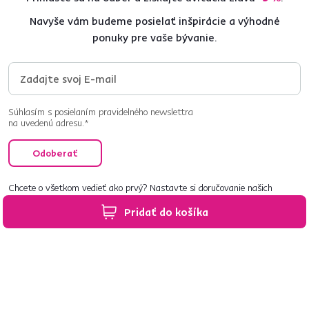
Navyše vám budeme posielať inšpirácie a výhodné
ponuky pre vaše bývanie.
Súhlasím s posielaním pravidelného newslettra
na uvedenú adresu.*
Odoberať
Chcete o všetkom vedieť ako prvý? Nastavte si doručovanie našich
e‑mailov tak, aby vám nič neušlo.
Návod nájdete tu
.
Pridať do košíka