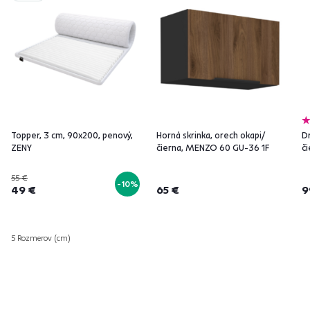
Topper, 3 cm, 90x200, penový,
Horná skrinka, orech okapi/
Dr
ZENY
čierna, MENZO 60 GU-36 1F
č
55 €
-10%
49 €
65 €
9
5 Rozmerov (cm)