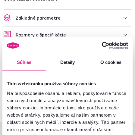
Základné parametre
Rozmery a špecifikácie
Informácie o balení
Súhlas
Detaily
O cookies
Nenašli ste požadované informácie?
Táto webstránka používa súbory cookies
Kontaktujte nás a my vám radi poradíme
Na prispôsobenie obsahu a reklám, poskytovanie funkcií
02/ 40 100 100
Spustiť chat
sociálnych médií a analýzu návštevnosti používame
súbory cookie. Informácie o tom, ako používate naše
webové stránky, poskytujeme aj našim partnerom v
oblasti sociálnych médií, inzercie a analýzy. Títo partneri
môžu príslušné informácie skombinovať s ďalšími