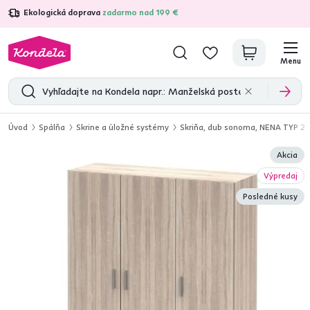
Ekologická doprava
zadarmo nad 199 €
4,7
31 211
overených produktových recenzií
Menu
Úvod
Spálňa
Skrine a úložné systémy
Skriňa, dub sonoma, NENA TYP 2
Akcia
Výpredaj
Posledné kusy