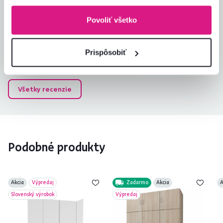
M
10.12.2024, Bratislava-
Podunajské Biskupice,
Povoliť všetko
Slovensko
Overený nákup
Prispôsobiť
Všetky recenzie
Podobné produkty
Akcia
Výpredaj
Zadarmo
Akcia
A
Slovenský výrobok
Výpredaj