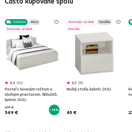
Často kupované spolu
Zadarmo
Akcia
Slovenský výrobok
Vynáška
Slovenský výrobok
Novinka
4,6
40
4,5
18
Posteľ s kovovým roštom a
Nočný stolík, kašmír, DOLI
R
úložným priestorom, 180x200,
na
kašmír, DOLI
409 €
-14%
349 €
45 €
2