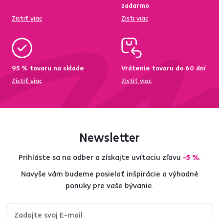
zadarmo
Zistiť viac
Zisti viac
95 % tovaru na sklade
Vrátenie tovaru do 60 dní
Zistiť viac
Zistiť viac
Newsletter
Prihláste sa na odber a získajte uvítaciu zľavu
-5 %
.
Navyše vám budeme posielať inšpirácie a výhodné
ponuky pre vaše bývanie.