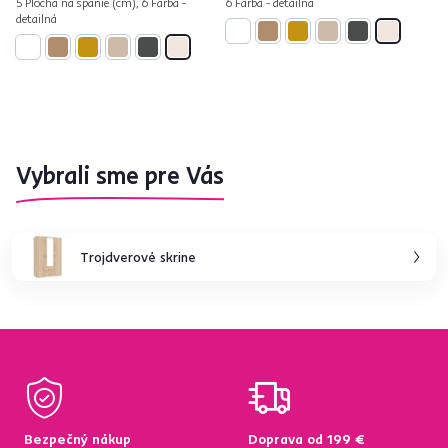
5 Plocha na spanie (cm), 6 Farba -
6 Farba - detailná
detailná
Vybrali sme pre Vás
Trojdverové skrine
Bezpečný nákup
Doprava od 199 €