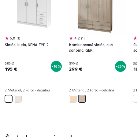
5,0
1
4,2
1
Skriňa, biela, NENA TYP 2
Kombinovaná skriňa, dub
Sk
sonoma, GERI
s
239 €
399 €
20
-18%
-25%
195 €
299 €
1
2 Materiál, 2 Farba - detailná
2 Materiál, 2 Farba - detailná
2 