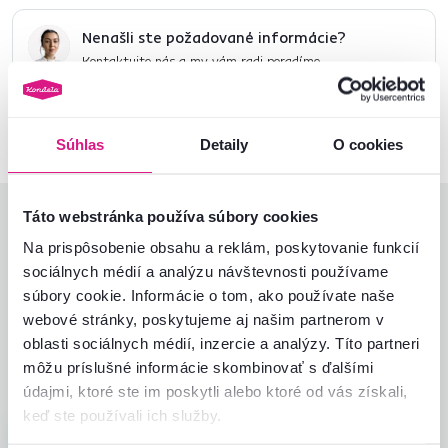
Nenašli ste požadované informácie?
Kontaktujte nás a my vám radi poradíme
02/ 40 100 100
Spustiť chat
Súhlas
Detaily
O cookies
Táto webstránka používa súbory cookies
Hodnotenia produktu
Na prispôsobenie obsahu a reklám, poskytovanie funkcií
Jednoduchosť montáže
5,0
sociálnych médií a analýzu návštevnosti používame
5,0
Kvalita výrobku
5,0
súbory cookie. Informácie o tom, ako používate naše
Zodpovedá očakávaniam
5,0
webové stránky, poskytujeme aj našim partnerom v
1
recenzia
Zabalenie výrobku
5,0
oblasti sociálnych médií, inzercie a analýzy. Títo partneri
Pomer hodnoty a ceny
5,0
môžu príslušné informácie skombinovať s ďalšími
údajmi, ktoré ste im poskytli alebo ktoré od vás získali,
keď ste používali ich služby.
MARCELA K.
hviezdičiek
5