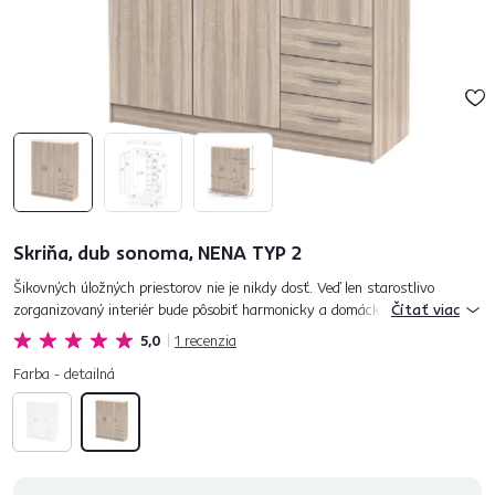
Skriňa, dub sonoma, NENA TYP 2
Šikovných úložných priestorov nie je nikdy dosť. Veď len starostlivo
zorganizovaný interiér bude pôsobiť harmonicky a domácky. Skriňa NENA
Čítať viac
typ 2 má jednoduché línie, množstvo praktických funkcií a...
5,0
1
recenzia
Farba - detailná