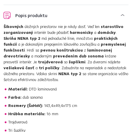
Popis produktu
Šikovných
úložných priestorov nie je nikdy dosť. Veď len
starostlivo
zorganizovaný
interiér bude pôsobiť
harmonicky
a
domácky
.
Skriňa NENA typ 2
má jednoduché línie, množstvo
praktických
funkcií
a je dokonalým prepojením lákavého zovňajšku a
premyslenej
funkčnosti
. Hrdí sa
pevnou konštrukciou
z
laminovanej
drevotriesky
a moderným
prevedením dub sonoma
krásne
presvetlí interiér. Je
trojdverová
so
šuplíkmi
. Za dverami nájdete
vešiakovú časť
a
tri poličky
. Zabudnite na neporiadok a nedostatok
úložného priestoru. Vďaka skrini
NENA typ 2
sa stane organizácia vášho
šatstva efektívnou záležitosťou.
Materiál:
DTD laminovaná
Farba:
dub sonoma
Rozmery (ŠxHxV):
143,4x49,4x175 cm
Hrúbka materiálu:
16 mm
Trojdverová
Tri šuplíky