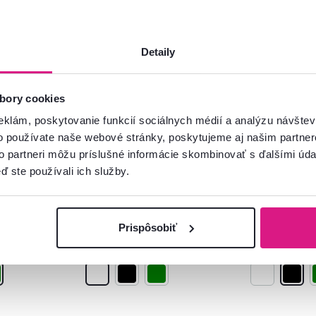
Detaily
bory cookies
5,0
8
5,0
8
če, set 2
Hlinené kvetináče, set 2
Hlinené kvet
eklám, poskytovanie funkcií sociálnych médií a analýzu návšte
k, KELSO
ks, matná biela, KELSO
ks, matná č
o používate naše webové stránky, poskytujeme aj našim partner
to partneri môžu príslušné informácie skombinovať s ďalšími údaj
ď ste používali ich služby.
24 €
24 €
-58%
-58%
9,90 €
9,90 €
Prispôsobiť
3 Farba - detailná
3 Farba - detailn