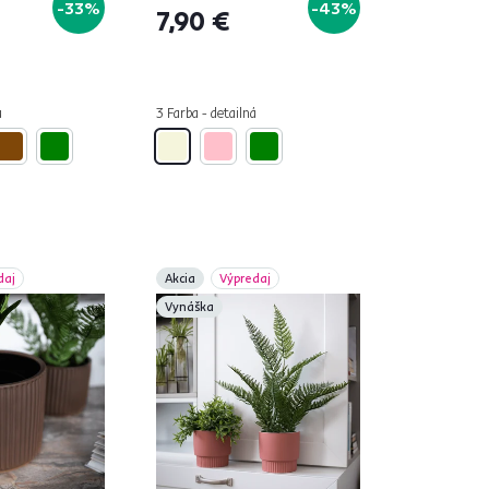
-33%
-43%
7,90 €
á
3 Farba - detailná
daj
Akcia
Výpredaj
Vynáška