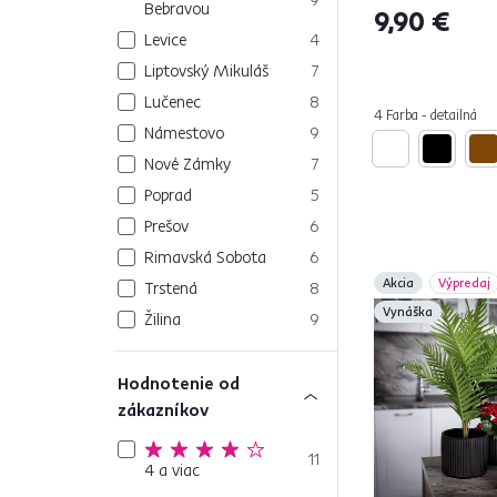
Bebravou
9,90 €
Levice
4
Liptovský Mikuláš
7
Lučenec
8
4 Farba - detailná
Námestovo
9
Nové Zámky
7
Poprad
5
Prešov
6
Rimavská Sobota
6
Akcia
Výpredaj
Trstená
8
Vynáška
Žilina
9
Hodnotenie od
zákazníkov
11
4 a viac