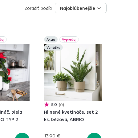
Zoradiť podľa
Najobľúbenejšie
Najobľúbenejšie
daj
Akcia
Výpredaj
Vynáška
5,0
6
ináč, biela
Hlinené kvetináče, set 2
SO TYP 2
ks, béžová, ABRIO
13,90 €