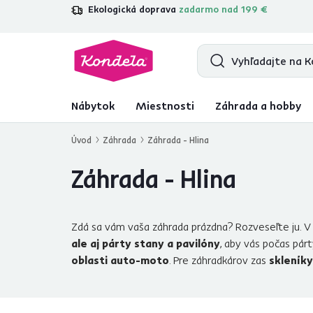
Ekologická doprava
zadarmo nad 199 €
4,7
31 157
overených produktových re
Nábytok
Miestnosti
Záhrada a hobby
Úvod
Záhrada
Záhrada - Hlina
Záhrada - Hlina
Zdá sa vám vaša záhrada prázdna? Rozveseľte ju. V 
ale aj párty stany a pavilóny
, aby vás počas pár
oblasti auto-moto
. Pre záhradkárov zas
skleníky