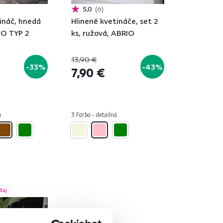
5,0
6
ináč, hnedá
Hlinené kvetináče, set 2
SO TYP 2
ks, ružová, ABRIO
13,90 €
-33%
-43%
7,90 €
á
3 Farba - detailná
daj