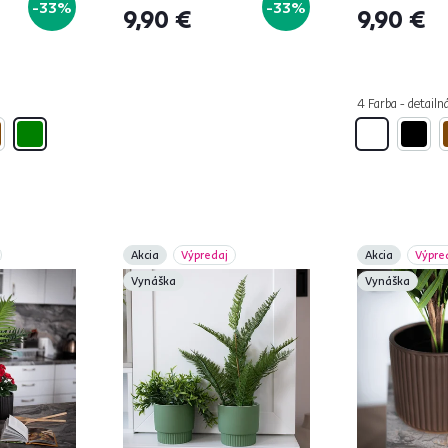
-33%
-33%
9,90 €
9,90 €
4 Farba - detailn
Akcia
Výpredaj
Akcia
Výpre
Vynáška
Vynáška