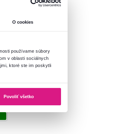
O cookies
ináče, set 2
vnosti používame súbory
ierna, KELSO
om v oblasti sociálnych
mi, ktoré ste im poskytli
-58%
Povoliť všetko
á