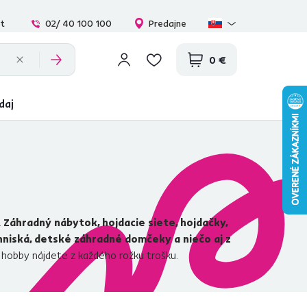
at
02/ 40 100 100
Predajne
0 €
daj
.
Záhradný nábytok, hojdacie siete, hojdačky,
 ohniská, detské záhradné domčeky a niečo aj z
 hobby nájdete z každého rožku trošku.