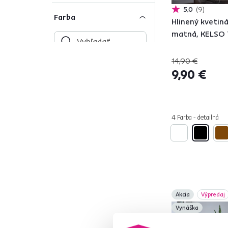
5,0
9
Farba
Hlinený kvetiná
matná, KELSO 
14,90 €
Čierna
2
9,90 €
Béžová
1
Zelená
3
Biela
3
4 Farba - detailná
Ružová
1
Hnedá
1
Materiál
1
Akcia
Výpredaj
Vynáška
Horčíkové odolné
1
dosky MgO