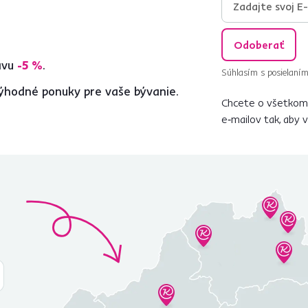
Odoberať
ľavu
-5 %
.
Súhlasím s posielaním
ýhodné ponuky pre vaše bývanie.
Chcete o všetkom 
e‑mailov tak, aby 