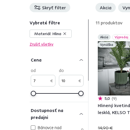
Skryť filter
Akcia
Vyn
Vybraté filtre
11
produktov
Materiál:
Hlina
Akcia
Výpredaj
Zrušiť všetky
Vynáška
Cena
od
do
€
€
5,0
9
Hlinený kvetiná
Dostupnosť na
lesklá, KELSO 
predajni
Bánovce nad
14,90 €
9