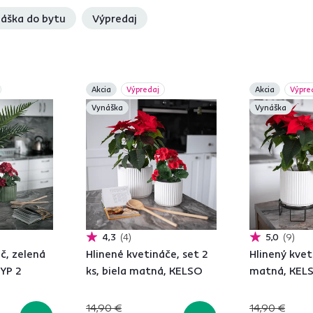
áška do bytu
Výpredaj
Akcia
Výpredaj
Akcia
Výpre
Vynáška
Vynáška
4,3
4
5,0
9
č, zelená
Hlinené kvetináče, set 2
Hlinený kvet
TYP 2
ks, biela matná, KELSO
matná, KEL
14,90 €
14,90 €