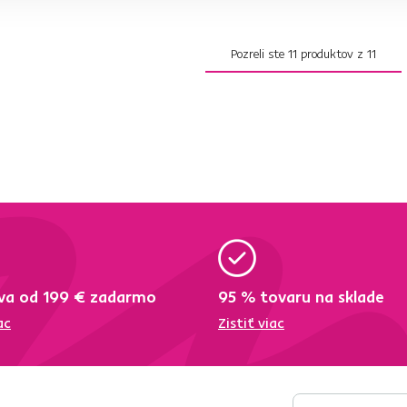
Pozreli ste
11
produktov z
11
va od 199 € zadarmo
95 % tovaru na sklade
ac
Zistiť viac