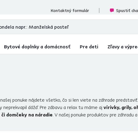
cenzií
Kontaktný formulár
Spustiť ch
Bytové doplnky a domácnosť
Pre deti
Zľavy a výpre
našej ponuke nájdete všetko, čo si len viete na záhrade predstaviť
ty neprekvapil dážď. Pre zábavu a relax tu máme aj
vírivky, grily,
 či domčeky na náradie
. V našej ponuke produktov pre záhradu a