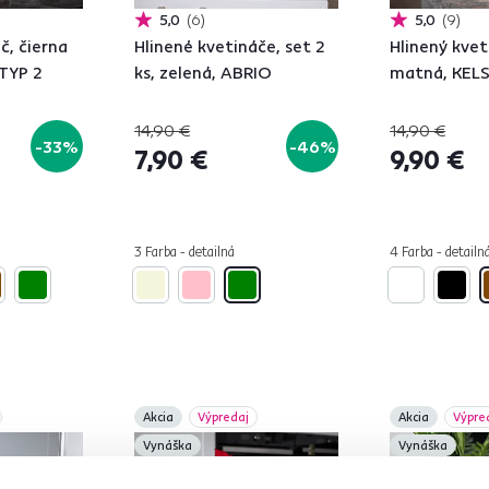
5,0
6
5,0
9
č, čierna
Hlinené kvetináče, set 2
Hlinený kvet
TYP 2
ks, zelená, ABRIO
matná, KEL
14,90 €
14,90 €
-33%
-46%
7,90 €
9,90 €
3 Farba - detailná
4 Farba - detailn
Akcia
Výpredaj
Akcia
Výpre
Vynáška
Vynáška