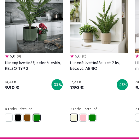
5,0
9
5,0
6
Hlinený kvetináč, zelená lesklá,
Hlinené kvetináče, set 2 ks,
Hl
KELSO TYP 2
béžová, ABRIO
m
14,90 €
13,90 €
2
-33%
-43%
9,90 €
7,90 €
9
4 Farba - detailná
3 Farba - detailná
3 