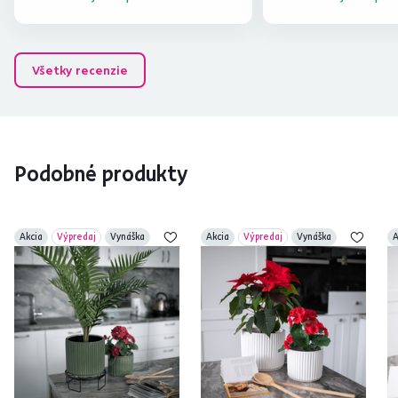
Všetky recenzie
Podobné produkty
Akcia
Výpredaj
Vynáška
Akcia
Výpredaj
Vynáška
A