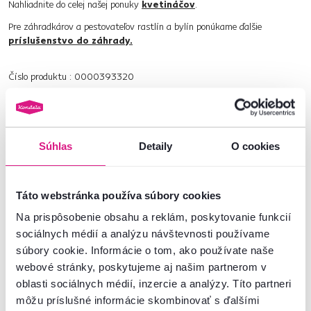
Nahliadnite do celej našej ponuky
kvetináčov
.
Pre záhradkárov a pestovateľov rastlín a bylín ponúkame ďalšie
príslušenstvo do záhrady.
Číslo produktu : 0000393320
Základné parametre
Súhlas
Detaily
O cookies
Rozmery a špecifikácie
Táto webstránka používa súbory cookies
Informácie o balení
Na prispôsobenie obsahu a reklám, poskytovanie funkcií
sociálnych médií a analýzu návštevnosti používame
súbory cookie. Informácie o tom, ako používate naše
Nenašli ste požadované informácie?
webové stránky, poskytujeme aj našim partnerom v
Kontaktujte nás a my vám radi poradíme
oblasti sociálnych médií, inzercie a analýzy. Títo partneri
môžu príslušné informácie skombinovať s ďalšími
02/ 40 100 100
Spustiť chat