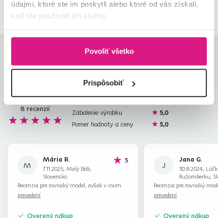
údajmi, ktoré ste im poskytli alebo ktoré od vás získali,
keď ste používali ich služby.
Povoliť všetko
Hodnotenia produktu
Jednoduchosť montáže
5,0
Prispôsobiť
5,0
Kvalita výrobku
4,8
Zodpovedá očakávaniam
5,0
8
recenzií
Zabalenie výrobku
5,0
Pomer hodnoty a ceny
5,0
Mária R.
Jana G.
hviezdičiek
5
M
J
7.11.2025, Malý Báb,
30.8.2024, Lúčk
Slovensko
Ružomberku, Sl
Recenzia pre rovnaký model, avšak v inom
Recenzia pre rovnaký mod
prevedení
.
prevedení
.
Overený nákup
Overený nákup