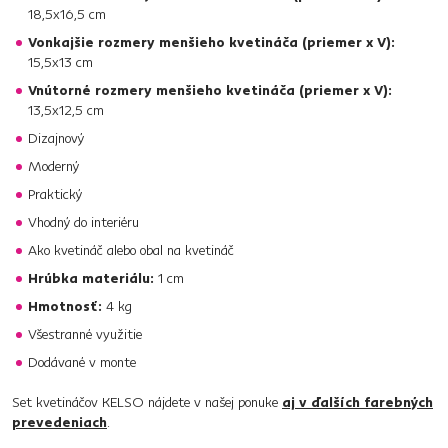
18,5x16,5 cm
Vonkajšie rozmery menšieho kvetináča (priemer x V):
15,5x13 cm
Vnútorné rozmery menšieho kvetináča (priemer x V):
13,5x12,5 cm
Dizajnový
Moderný
Praktický
Vhodný do interiéru
Ako kvetináč alebo obal na kvetináč
Hrúbka materiálu:
1 cm
Hmotnosť:
4 kg
Všestranné využitie
Dodávané v monte
Set kvetináčov KELSO nájdete v našej ponuke
aj v ďalších farebných
prevedeniach
.