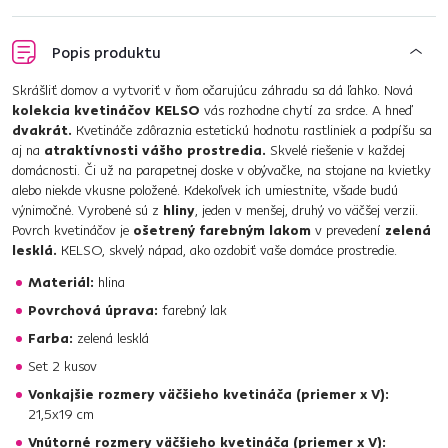
Popis produktu
Skrášliť domov a vytvoriť v ňom očarujúcu záhradu sa dá ľahko. Nová
kolekcia kvetináčov KELSO
vás rozhodne chytí za srdce. A hneď
dvakrát.
Kvetináče zdôraznia estetickú hodnotu rastliniek a podpíšu sa
aj na
atraktívnosti vášho prostredia.
Skvelé riešenie v každej
domácnosti. Či už na parapetnej doske v obývačke, na stojane na kvietky
alebo niekde vkusne položené. Kdekoľvek ich umiestnite, všade budú
výnimočné. Vyrobené sú z
hliny
, jeden v menšej, druhý vo väčšej verzii.
Povrch kvetináčov je
ošetrený farebným lakom
v prevedení
zelená
lesklá.
KELSO, skvelý nápad, ako ozdobiť vaše domáce prostredie.
Materiál:
hlina
Povrchová úprava:
farebný lak
Farba:
zelená lesklá
Set 2 kusov
Vonkajšie rozmery väčšieho kvetináča (priemer x V):
21,5x19 cm
Vnútorné rozmery väčšieho kvetináča (priemer x V):