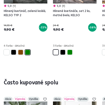
5,0
9
5,0
8
Hlinený kvetináč, zelená lesklá,
Hlinené kvetináče, set 2 ks,
Hl
KELSO TYP 2
matná biela, KELSO
m
14,90 €
24 €
2
-33%
-58%
9,90 €
9,90 €
9
4 Farba - detailná
3 Farba - detailná
3 
Často kupované spolu
Akcia
Výpredaj
Vynáška
Akcia
Výpredaj
Vynáška
A