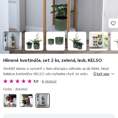
Hlinené kvetináče, set 2 ks, zelená, lesk, KELSO
Skrášliť domov a vytvoriť v ňom očarujúcu záhradu sa dá ľahko. Nová
kolekcia kvetináčov KELSO vás rozhodne chytí za srdce. A hneď dvakrát.
Čítať viac
Kvetináče zdôraznia estetickú hodnotu rastliniek a podpí...
5,0
8
recenzií
Farba - detailná