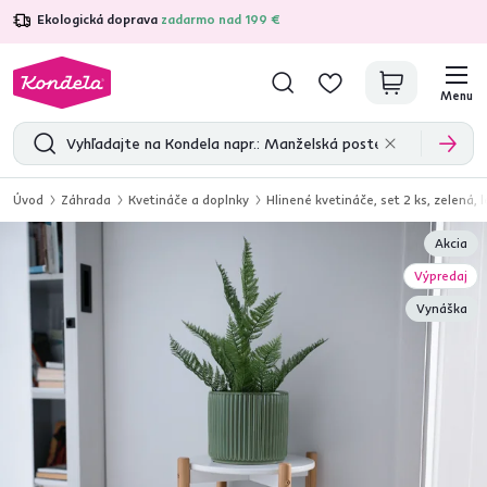
Ekologická doprava
zadarmo nad 199 €
4,7
31 211
overených produktových recenzií
Menu
Úvod
Záhrada
Kvetináče a doplnky
Hlinené kvetináče, set 2 ks, zelená, 
Akcia
Výpredaj
Vynáška