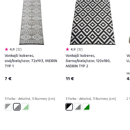
4,9
32
4,9
32
Vonkajší koberec,
Vonkajší koberec,
V
sivá/biela/vzor, 72x193, MEIRIN
čierna/biela/vzor, 120x180,
U
TYP 1
MEIRIN TYP 2
13
7 €
11 €
4
3 Farba - detailná, 3 Rozmery (cm)
3 Farba - detailná, 3 Rozmery (cm)
2 