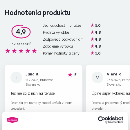
Hodnotenia produktu
Jednoduchosť montáže
5,0
4,9
Kvalita výrobku
4,8
Zodpovedá očakávaniam
4,8
32
recenzií
Zabalenie výrobku
4,8
Pomer hodnoty a ceny
5,0
Jana K.
Viera P.
hviezdičiek
5
J
V
17.7.2026, Bracovce,
27.6.2026, Perne
Slovensko
Slovensko
Tešíme sa z nich na terase
Úplne super koberec na
Recenzia pre rovnaký model, avšak v inom
Recenzia pre rovnaký mod
prevedení
.
prevedení
.
Overený
Užitočné
Overený
nákup
(0x)
nákup