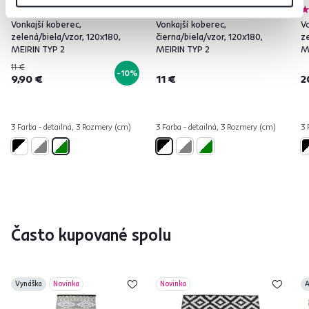
4,9
32
4,9
32
Vonkajší koberec,
Vonkajší koberec,
Vo
zelená/biela/vzor, 120x180,
čierna/biela/vzor, 120x180,
ze
MEIRIN TYP 2
MEIRIN TYP 2
M
11 €
-10%
9,90 €
11 €
2
3 Farba - detailná, 3 Rozmery (cm)
3 Farba - detailná, 3 Rozmery (cm)
3 
Často kupované spolu
Vynáška
Novinka
Novinka
A