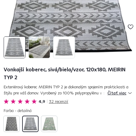
Vonkajší koberec, sivá/biela/vzor, 120x180, MEIRIN
TYP 2
Exteriérový koberec MEIRIN TYP 2 je dokonalým spojením praktickosti a
štýlu pre váš domov. Vyrobený zo 100% polypropylénu v sivej farbe s
Čítať viac
bielym vzorom premení váš vonkajší priestor na oázu pohod...
4,9
32
recenzií
Farba - detailná