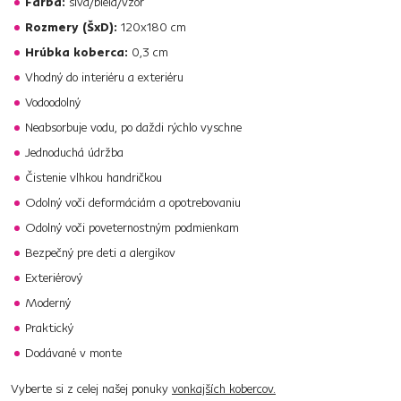
Farba:
sivá/biela/vzor
Rozmery (ŠxD):
120x180 cm
Hrúbka koberca:
0,3 cm
Vhodný do interiéru a exteriéru
Vodoodolný
Neabsorbuje vodu, po daždi rýchlo vyschne
Jednoduchá údržba
Čistenie vlhkou handričkou
Odolný voči deformáciám a opotrebovaniu
Odolný voči poveternostným podmienkam
Bezpečný pre deti a alergikov
Exteriérový
Moderný
Praktický
Dodávané v monte
Vyberte si z celej našej ponuky
vonkajších kobercov.