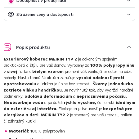
Dostupnosť v predajniach
Stráženie ceny a dostupnosti
Popis produktu
Exteriérový koberec MEIRIN TYP 2
je dokonalým spojením
praktickosti a štýlu pre váš domov. Vyrobený zo
100% polypropylénu
v
sivej
farbe s
bielym vzorom
premení váš vonkajší priestor na oázu
pohody. Husto tkaná štruktúra zaručuje
vysokú odolnosť proti
opotrebovaniu
a údržba je úplne bez starostí.
Škvrny jednoducho
zotriete vlhkou handričkou.
Je navrhnutý tak, aby vydržal náročné
podmienky,
odoláva deformáciám
a
nepriaznivému počasiu.
Neabsorbuje vodu
a po daždi
rýchlo vyschne,
čo ho robí
ideálnym
do exteriéru aj interiéru.
Ekologická prívetivosť je
bezpečná pre
alergikov a deti
.
MEIRIN TYP 2
je stvorený pre vašu terasu, balkón
či záhradný kútik!
Materiál:
100% polypropylén