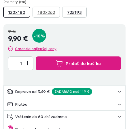
Rozmery (cm)
120x180
180x262
72x193
11 €
-10%
9,90 €
Garancia najlepšej ceny
Pridať do košíka
Doprava od 3,49 €
ZADARMO nad 149 €
Platba
Vrátenie do 60 dní zadarmo