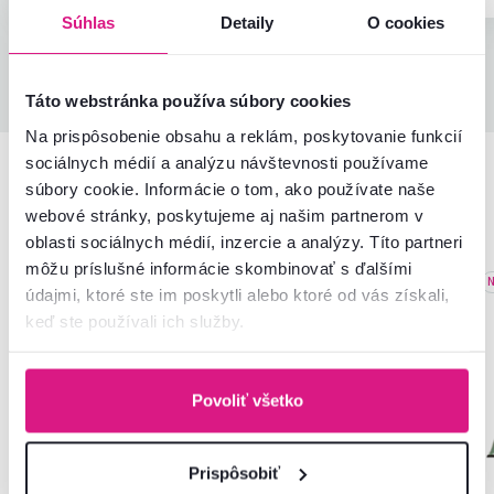
Súhlas
Detaily
O cookies
Všetky recenzie
Táto webstránka používa súbory cookies
Na prispôsobenie obsahu a reklám, poskytovanie funkcií
sociálnych médií a analýzu návštevnosti používame
súbory cookie. Informácie o tom, ako používate naše
Podobné produkty
webové stránky, poskytujeme aj našim partnerom v
oblasti sociálnych médií, inzercie a analýzy. Títo partneri
môžu príslušné informácie skombinovať s ďalšími
Akcia
Novinka
Novinka
N
údajmi, ktoré ste im poskytli alebo ktoré od vás získali,
keď ste používali ich služby.
Povoliť všetko
Prispôsobiť