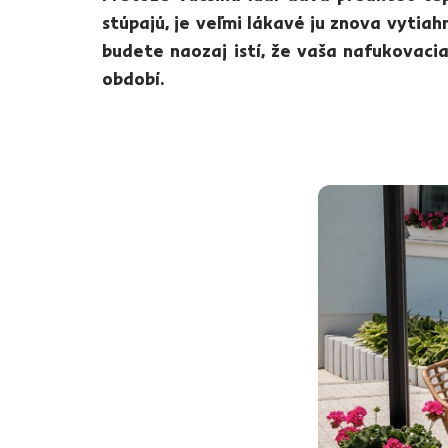
stúpajú, je veľmi lákavé ju znova vytiah
budete naozaj istí, že vaša nafukovacia
období.