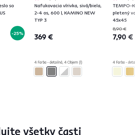
eslo so
Nafukovacia vírivka, sivá/biela,
TEMPO-K
LUS
2-4 os, 600 l, KAMINO NEW
pletený v
TYP 3
45x45
8,90 €
-25%
369 €
7,90 €
4 Farba - detailná, 4 Objem (l)
4 Farba - deta
lujte všetky časti