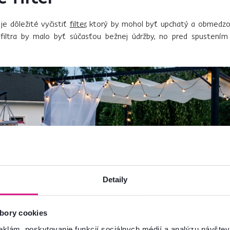
e dôležité vyčistiť
filter
, ktorý by mohol byť upchatý a obmedzo
e filtra by malo byť súčasťou bežnej údržby, no pred spustením
Detaily
bory cookies
eklám, poskytovanie funkcií sociálnych médií a analýzu návšte