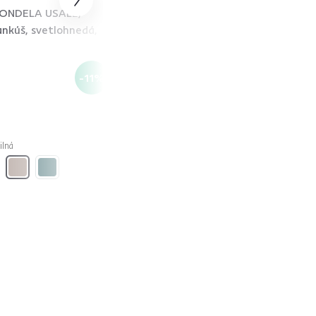
ONDELA USALE,
Pergola s posuvnou strechou,
ankúš, svetlohnedá,
hliník, PEPY BASIC
319 €
-11%
-37%
199 €
ilná