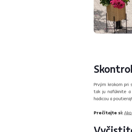
Skontro
Prvým krokom pri 
tak ju nafúknite a
hadicou a poutieraj
Prečítajte si:
Ako
Vyčistit