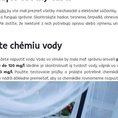
ivky
by ste mali prezrieť všetky mechanické a elektrické súčiastky, a
 fungujú správne. Skontrolujte hadice, tesnenia, čerpadlá, ohriev
i Ak zistíte, že niektoré z nich potrebujú opravu alebo výmenu, u
te chémiu vody
ôžete napustiť vodu. Voda vo vírivke by mala mať správnu úroveň
p
0 do 120 mg/l
. Ideálne je skontrolovať aj tvrdosť vody, vápnik v
0 mg/l.
Použite testovacie prúžky a pridajte potrebné chemikál
 nádrži dôkladne premiešať, aby sa chemikálie rovnomerne rozpustil