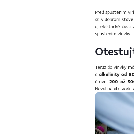
Pred spustením
vír
sú v dobrom stave a
aj elektrické čast
spustením vírivky.
Otestuj
Teraz do vírivky m
a
alkalinity od 8
úrovni
200 až 30
Nezabudnite vodu v