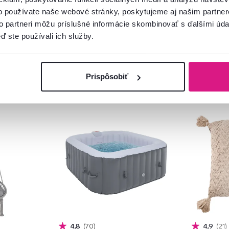
o používate naše webové stránky, poskytujeme aj našim partner
to partneri môžu príslušné informácie skombinovať s ďalšími údaj
ď ste používali ich služby.
Prispôsobiť
Zadarmo
Akcia
Vý
4,8
70
4,9
21