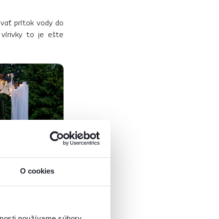
vať prítok vody do
 vírivky to je ešte
O cookies
vnosti používame súbory