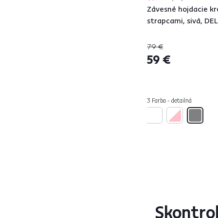
Závesné hojdacie kr
strapcami, sivá, DE
79 €
59 €
3 Farba - detailná
Skontro