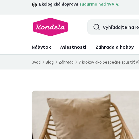
Ekologická doprava
zadarmo nad 199 €
4,7
31 285
overených produktových r
Nábytok
Miestnosti
Záhrada a hobby
Úvod
Blog
Záhrada
7 krokov, ako bezpečne spustiť v