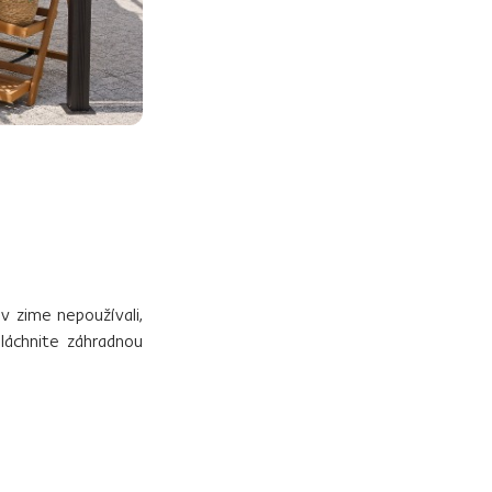
 v zime nepoužívali,
pláchnite záhradnou