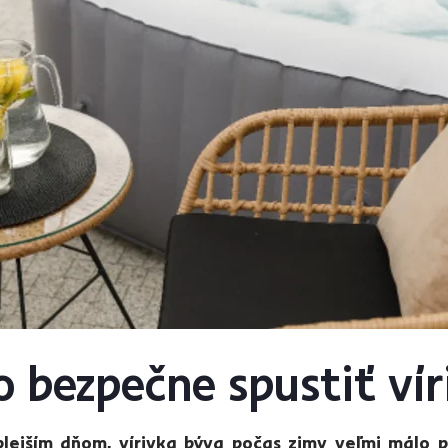
o bezpečne spustiť ví
plejším dňom, vírivka býva počas zimy veľmi málo p