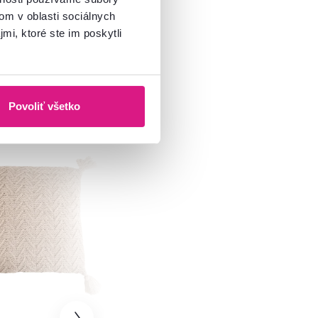
om v oblasti sociálnych
mi, ktoré ste im poskytli
Povoliť všetko
predaj
Vynáška
Zadarmo
Akcia
Výpredaj
5,0
3