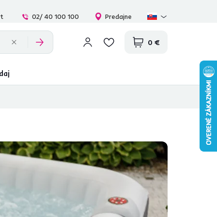
at
02/ 40 100 100
Predajne
0 €
daj