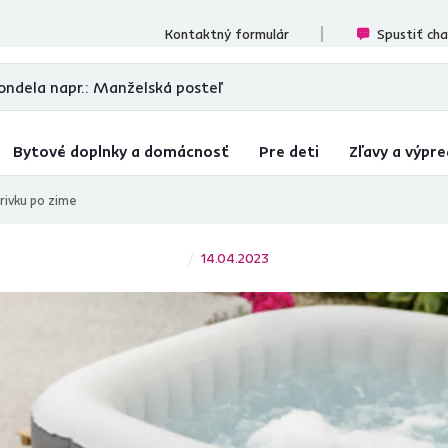
ecenzií
Kontaktný formulár
Spustiť ch
Bytové doplnky a domácnosť
Pre deti
Zľavy a výpre
írivku po zime
14.04.2023