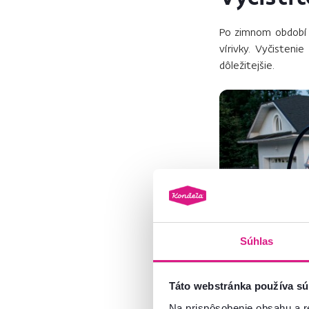
Po zimnom období j
vírivky. Vyčisteni
dôležitejšie.
Súhlas
Táto webstránka používa sú
Na prispôsobenie obsahu a r