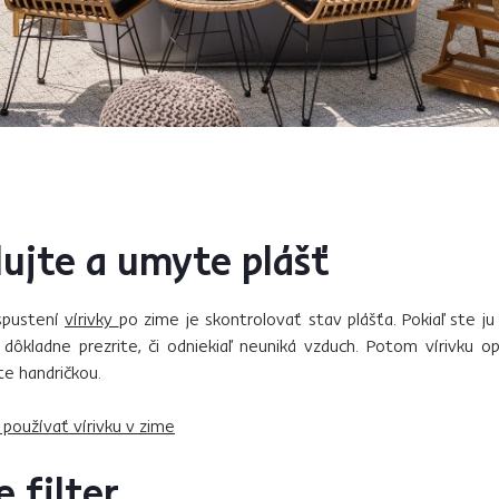
lujte a umyte plášť
spustení
vírivky
po zime je skontrolovať stav plášťa. Pokiaľ ste ju
 dôkladne prezrite, či odniekiaľ neuniká vzduch. Potom vírivku o
te handričkou.
 používať vírivku v zime
e filter