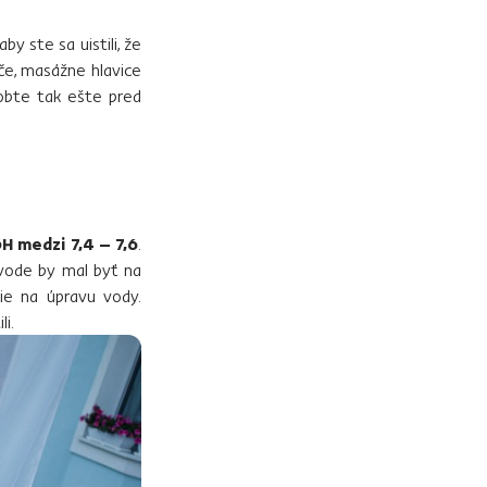
by ste sa uistili, že
ače, masážne hlavice
robte tak ešte pred
H medzi 7,4 – 7,6
.
o vode by mal byť na
ie na úpravu vody.
i.