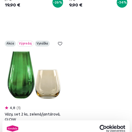
-26%
-34%
19,90 €
9,90 €
Akcia
Výpredaj
Vynáška
4,8
3
Vázy, set 2 ks, zelená/jantárová,
GLOW