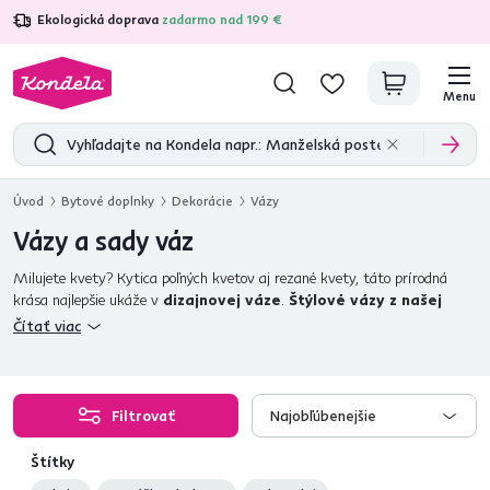
Ekologická doprava
zadarmo nad 199 €
4,7
31 285
overených produktových recenzií
Menu
Úvod
Bytové doplnky
Dekorácie
Vázy
Vázy a sady váz
Milujete kvety? Kytica poľných kvetov aj rezané kvety, táto prírodná
krása najlepšie ukáže v
dizajnovej váze
.
Štýlové vázy z našej
ponuky
sú vyrobené z kvalitného skla. Okrem praktickej funkcie sú
Čítať viac
zároveň vďačným dekoratívnym prvkom, ktorý ozvláštni každú
miestnosť. Úžasne vyniknú na
stole
,
polici
, aj
komode
. Vytvorte si
originálne zátišie kvetov a nechajte vyniknúť jednu z moderných váz.
Naše vázy sa postarajú
o výnimočnú atmosféru pri akejkoľvek
Filtrovať
Najobľúbenejšie
príležitosti.
Štítky