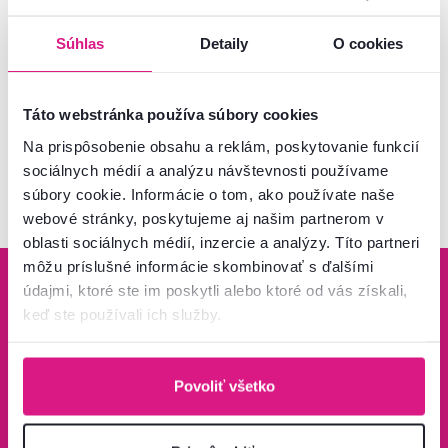
17,90 €
-16%
15 €
Súhlas
Detaily
O cookies
Táto webstránka používa súbory cookies
Pozreli ste
5
produktov z
5
Na prispôsobenie obsahu a reklám, poskytovanie funkcií
sociálnych médií a analýzu návštevnosti používame
súbory cookie. Informácie o tom, ako používate naše
webové stránky, poskytujeme aj našim partnerom v
oblasti sociálnych médií, inzercie a analýzy. Títo partneri
môžu príslušné informácie skombinovať s ďalšími
údajmi, ktoré ste im poskytli alebo ktoré od vás získali,
keď ste používali ich služby.
Bezpečný nákup
Doprava od 199 €
zadarmo
Povoliť všetko
Zistiť viac
Zisti viac