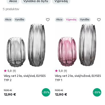
Akcia
Vynáška do bytu
Výpredaj
5
produktov
Akcia
Vynáška
Akcia
Výpredaj
Vynáška
5,0
8
5,0
8
Vázy, set 2 ks, sivá/sivá, ELYSES
Vázy, set 2 ks, sivá/ružová, ELYSES
TYP 2
TYP 1
19,90 €
19,90 €
-35%
-35%
12,90 €
12,90 €