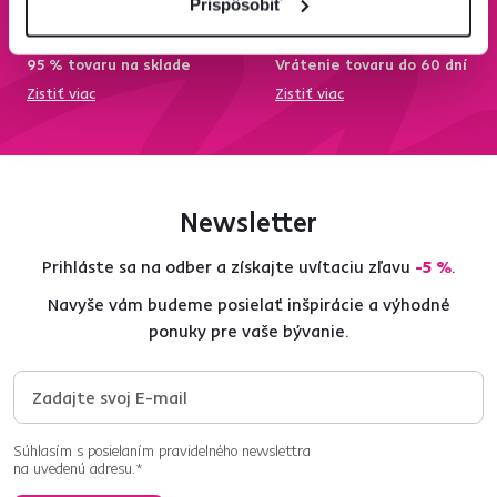
Prispôsobiť
95 % tovaru na sklade
Vrátenie tovaru do 60 dní
Zistiť viac
Zistiť viac
Newsletter
Prihláste sa na odber a získajte uvítaciu zľavu
-5 %
.
Navyše vám budeme posielať inšpirácie a výhodné
ponuky pre vaše bývanie.
Súhlasím s posielaním pravidelného newslettra
na uvedenú adresu.*