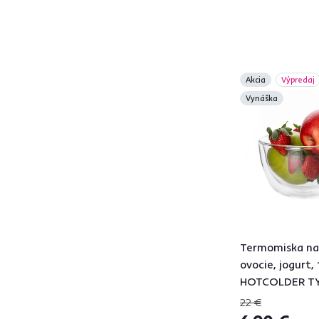
Transparentná
5
Biela
11
Modrá
3
Sivá
1
Akcia
Výpredaj
Hnedá
1
Vynáška
Materiál
Dolomitová keramika
12
Bambus
1
Sklo
5
Kov
3
Termomiska na 
Model
ovocie, jogurt,
HOTCOLDER TY
22 €