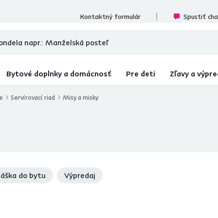
cenzií
Kontaktný formulár
Spustiť ch
Bytové doplnky a domácnosť
Pre deti
Zľavy a výpre
e
Servírovací riad
Misy a misky
áška do bytu
Výpredaj