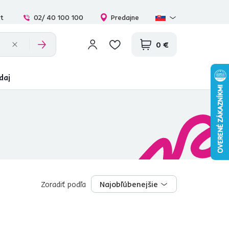
at
02/ 40 100 100
Predajne
0 €
daj
Zoradiť podľa
Najobľúbenejšie
Najobľúbenejšie