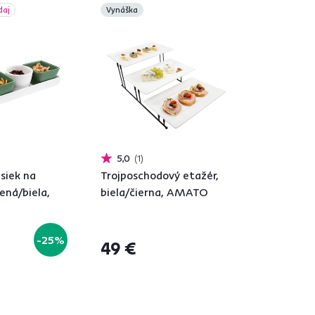
daj
Vynáška
5,0
1
siek na
Trojposchodový etažér,
ená/biela,
biela/čierna, AMATO
-25%
49 €