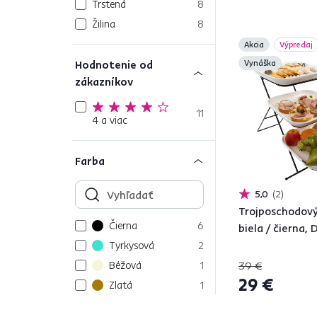
Trstená
8
Žilina
8
Akcia
Výpredaj
Hodnotenie od
Vynáška
zákazníkov
11
4 a viac
Farba
5,0
2
Trojposchodový
Čierna
6
biela / čierna,
Tyrkysová
2
Béžová
1
39 €
29 €
Zlatá
1
Zelená
1