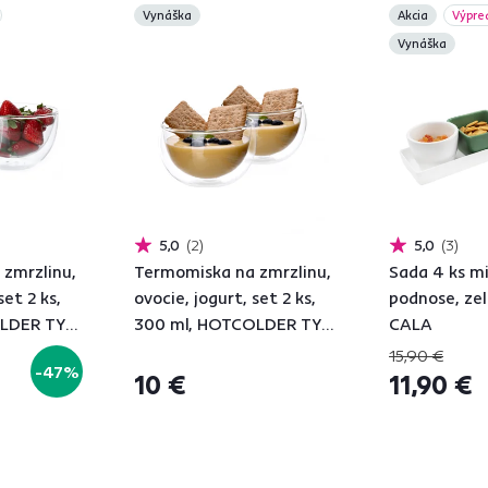
Vynáška
Akcia
Výpre
Vynáška
5,0
2
5,0
3
zmrzlinu,
Termomiska na zmrzlinu,
Sada 4 ks mi
set 2 ks,
ovocie, jogurt, set 2 ks,
podnose, zel
OLDER TYP
300 ml, HOTCOLDER TYP
CALA
21
15,90 €
-47%
10 €
11,90 €