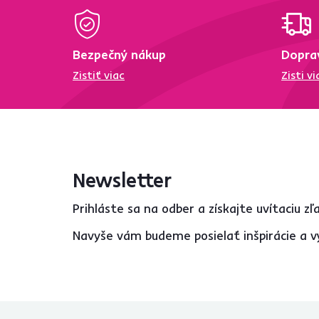
Kuchyňa
15
Obývacia izba
1
Bezpečný nákup
Dopra
Typ produktu
Zistiť viac
Zisti vi
Sada misiek
7
Etažér
3
Misa
7
Newsletter
Značka
TEMPO-KONDELA
1
Prihláste sa na odber a získajte uvítaciu z
Navyše vám budeme posielať inšpirácie a v
Štýl
Romantický
1
Moderný
4