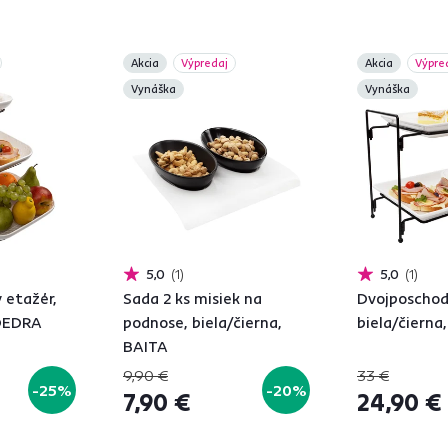
Akcia
Výpredaj
Akcia
Výpre
Vynáška
Vynáška
5,0
1
5,0
1
 etažér,
Sada 2 ks misiek na
Dvojposchod
 DEDRA
podnose, biela/čierna,
biela/čierna
BAITA
9,90 €
33 €
-25%
-20%
7,90 €
24,90 €