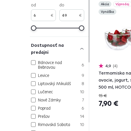
od
do
Akcia
Výpredaj
Vynáška
€
€
Dostupnosť na
predajni
Bánovce nad
6
4,9
4
Bebravou
Termomiska na 
Levice
9
ovocie, jogurt, 
Liptovský Mikuláš
8
500 ml, HOTC
Lučenec
10
22
15 €
Nové Zámky
7
7,90 €
Poprad
6
Prešov
14
Rimavská Sobota
10