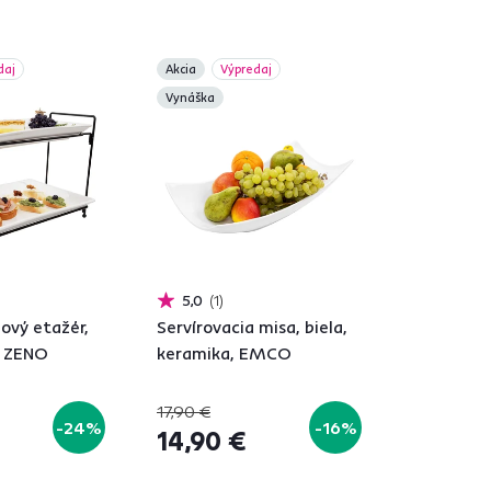
daj
Akcia
Výpredaj
Vynáška
5,0
1
ový etažér,
Servírovacia misa, biela,
, ZENO
keramika, EMCO
17,90 €
-24%
-16%
14,90 €