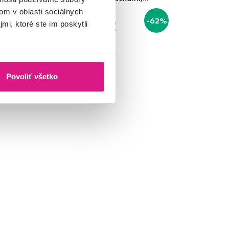
sklo/bambus
om v oblasti sociálnych
67 €
-25%
-62%
24,90 €
mi, ktoré ste im poskytli
Povoliť všetko