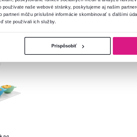
ERBA
o používate naše webové stránky, poskytujeme aj našim partner
20 €
12 €
-29%
-40%
11,90 €
8,90 €
to partneri môžu príslušné informácie skombinovať s ďalšími údaj
ď ste používali ich služby.
Prispôsobiť
k na