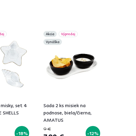
daj
Akcia
Výpredaj
Vynáška
 misky, set 4
Sada 2 ks misiek na
RE SHELLS
podnose, biela/čierna,
AMATUS
9 €
-18%
-12%