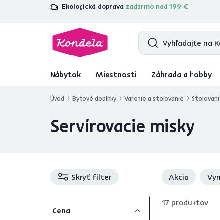
Ekologická doprava
zadarmo nad 199 €
4,7
31 211
overených produktových re
Nábytok
Miestnosti
Záhrada a hobby
Úvod
Bytové doplnky
Varenie a stolovanie
Stolovani
Servírovacie misky
Skryť filter
Akcia
Vyn
17
produktov
Cena