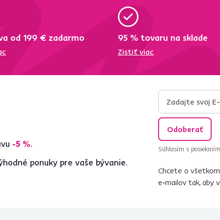
va od 199 € zadarmo
95 % tovaru na sklade
ac
Zistiť viac
Odoberať
ľavu
-5 %
.
Súhlasím s posielaním
ýhodné ponuky pre vaše bývanie.
Chcete o všetkom 
e‑mailov tak, aby 