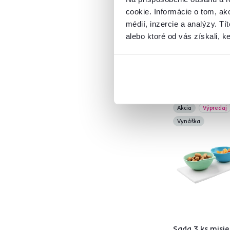
Šírka (cm)
cookie. Informácie o tom, ak
14 €
od
do
9,90 €
médií, inzercie a analýzy. Tí
alebo ktoré od vás získali, ke
Hĺbka (cm)
od
do
Akcia
Výpredaj
Vynáška
Výška (cm)
od
do
Sada 3 ks misie