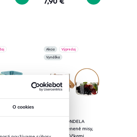
7,90 €
daj
Akcia
Výpredaj
Vynáška
O cookies
5,0
2
siek na
TEMPO-KONDELA
RANAK, sklenené misy,
/tyrkysová,
set 2 ks, s rúčkami,
vnosti používame súbory