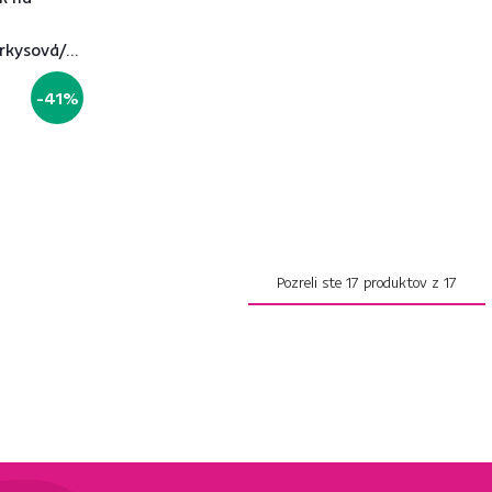
rkysová/azúrová,
-41%
Pozreli ste
17
produktov z
17