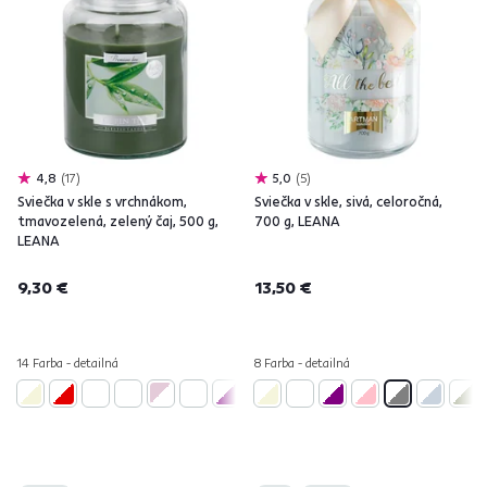
4,8
17
5,0
5
Sviečka v skle s vrchnákom,
Sviečka v skle, sivá, celoročná,
tmavozelená, zelený čaj, 500 g,
700 g, LEANA
LEANA
9,30 €
13,50 €
14 Farba - detailná
8 Farba - detailná