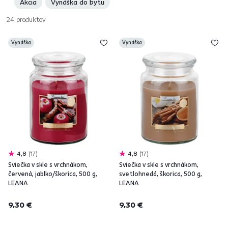
Akcia
Vynáška do bytu
24
produktov
Vynáška
Vynáška
4,8
17
4,8
17
Sviečka v skle s vrchnákom,
Sviečka v skle s vrchnákom,
červená, jablko/škorica, 500 g,
svetlohnedá, škorica, 500 g,
LEANA
LEANA
9,30 €
9,30 €