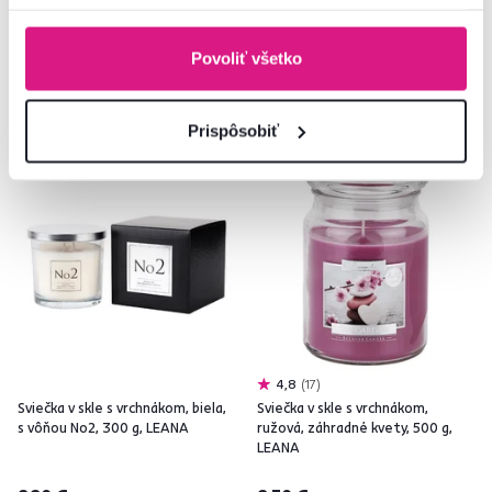
8 Farba - detailná
14 Farba - detailná
Povoliť všetko
Prispôsobiť
Vynáška
Vynáška
4,8
17
Sviečka v skle s vrchnákom, biela,
Sviečka v skle s vrchnákom,
s vôňou No2, 300 g, LEANA
ružová, záhradné kvety, 500 g,
LEANA