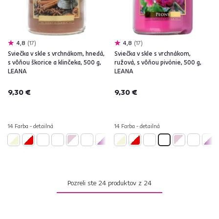
4,8
17
4,8
17
Sviečka v skle s vrchnákom, hnedá,
Sviečka v skle s vrchnákom,
s vôňou škorice a klinčeka, 500 g,
ružová, s vôňou pivónie, 500 g,
LEANA
LEANA
9,30 €
9,30 €
14 Farba - detailná
14 Farba - detailná
Pozreli ste
24
produktov z
24