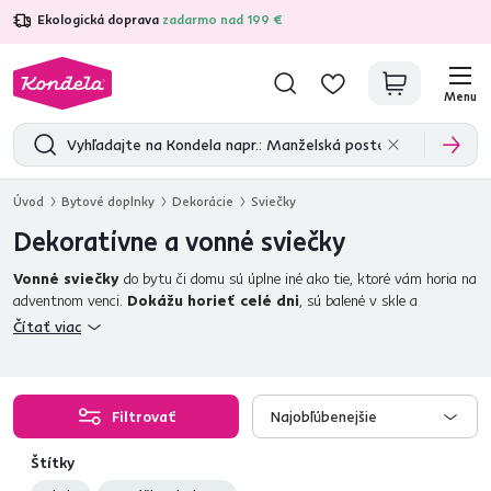
Ekologická doprava
zadarmo nad 199 €
4,7
31 285
overených produktových recenzií
Menu
Úvod
Bytové doplnky
Dekorácie
Sviečky
Dekoratívne a vonné sviečky
Vonné sviečky
do bytu či domu sú úplne iné ako tie, ktoré vám horia na
adventnom venci.
Dokážu horieť celé dni
, sú balené v skle a
častokrát vážia viac ako 1 kg! Dokonale sa hodia tak na
jedálenský stôl
,
Čítať viac
ako aj na
stolík v obývačke
. S vonnou sviečkou si
vytvoríte presne
takú atmosféru, po akej práve túžite
? Povzbuďte sa sviežim
pomarančom, ulahoďte svojim zmyslom sladkou vôňou kávy, nalaďte sa na
Vianoce s vôňou jablka a škorice, alebo si s vôňou lúčnych kvetov
Filtrovať
Najobľúbenejšie
pripravte
romantický večer
. Vonné sviečky od dodávame v hrubom
skle s vrchnákom, majú celoročné využitie a vydržia horieť aj 100 hodín.
Štítky