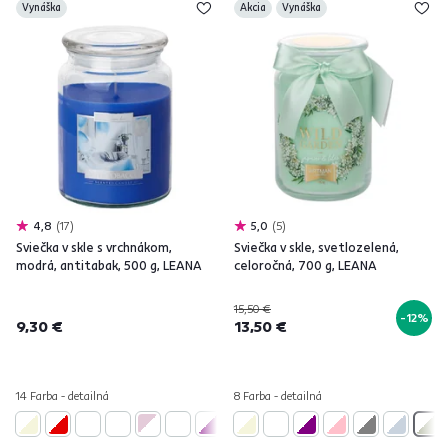
Vynáška
Akcia
Vynáška
4,8
17
5,0
5
Sviečka v skle s vrchnákom,
Sviečka v skle, svetlozelená,
modrá, antitabak, 500 g, LEANA
celoročná, 700 g, LEANA
15,50 €
-12%
9,30 €
13,50 €
14 Farba - detailná
8 Farba - detailná