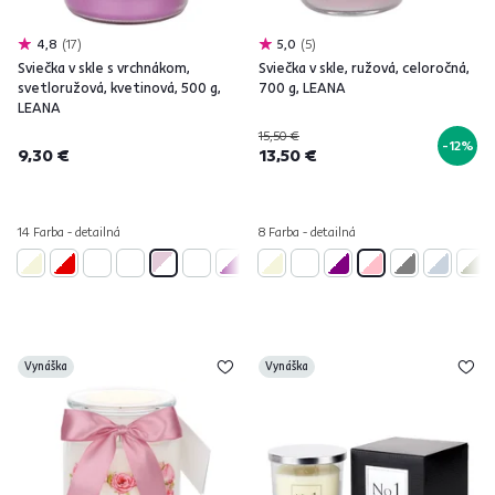
4,8
17
5,0
5
Sviečka v skle s vrchnákom,
Sviečka v skle, ružová, celoročná,
svetloružová, kvetinová, 500 g,
700 g, LEANA
LEANA
15,50 €
-12%
9,30 €
13,50 €
14 Farba - detailná
8 Farba - detailná
Vynáška
Vynáška