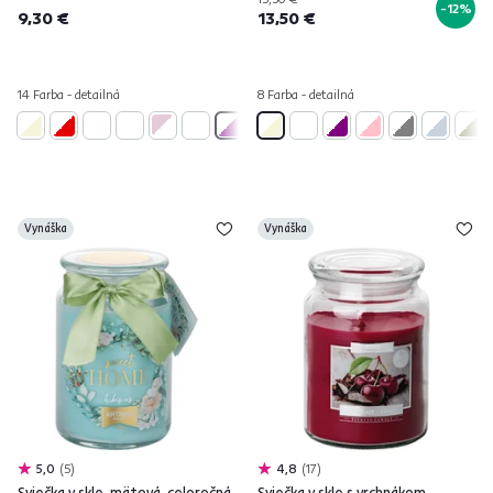
-12%
9,30 €
13,50 €
14 Farba - detailná
8 Farba - detailná
Vynáška
Vynáška
5,0
5
4,8
17
Sviečka v skle, mätová, celoročná,
Sviečka v skle s vrchnákom,