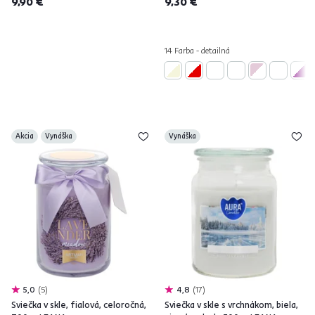
9,90 €
9,30 €
14 Farba - detailná
Akcia
Vynáška
Vynáška
5,0
5
4,8
17
Sviečka v skle, fialová, celoročná,
Sviečka v skle s vrchnákom, biela,