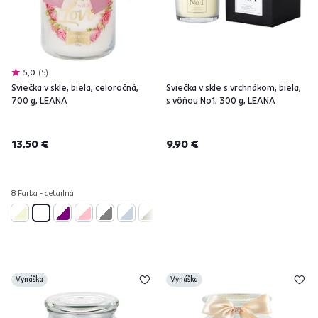
5,0
5
Sviečka v skle, biela, celoročná,
Sviečka v skle s vrchnákom, biela,
700 g, LEANA
s vôňou No1, 300 g, LEANA
13,50 €
9,90 €
8 Farba - detailná
Vynáška
Vynáška