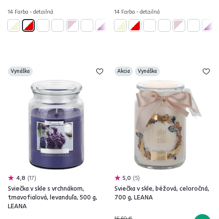
14 Farba - detailná
14 Farba - detailná
Vynáška
Akcia
Vynáška
4,8
17
5,0
5
Sviečka v skle s vrchnákom,
Sviečka v skle, béžová, celoročná,
tmavofialová, levanduľa, 500 g,
700 g, LEANA
LEANA
15,50 €