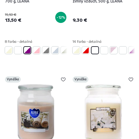
700 g, LEANA
zimný vzduch, 500 g, LEANA
15,50 €
-12%
13,50 €
9,30 €
8 Farba - detailná
14 Farba - detailná
Vynáška
Vynáška