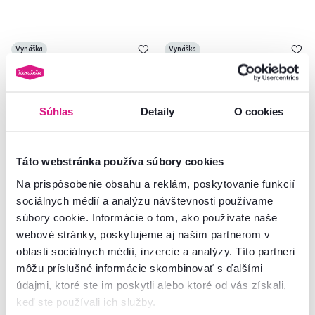
Vynáška
Vynáška
Súhlas
Detaily
O cookies
Táto webstránka používa súbory cookies
Na prispôsobenie obsahu a reklám, poskytovanie funkcií
sociálnych médií a analýzu návštevnosti používame
5,0
5
4,8
17
súbory cookie. Informácie o tom, ako používate naše
Sviečka v skle, svetlomodrá,
Sviečka v skle s vrchnákom,
celoročná, 700 g, LEANA
ružová, s vôňou ruží, 500 g,
webové stránky, poskytujeme aj našim partnerom v
LEANA
oblasti sociálnych médií, inzercie a analýzy. Títo partneri
môžu príslušné informácie skombinovať s ďalšími
13,50 €
9,30 €
údajmi, ktoré ste im poskytli alebo ktoré od vás získali,
keď ste používali ich služby.