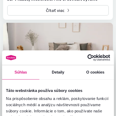
Čítať viac
Súhlas
Detaily
O cookies
Táto webstránka používa súbory cookies
09.02.2024
Moderná spálňa: Ako ju zariadiť?
Na prispôsobenie obsahu a reklám, poskytovanie funkcií
sociálnych médií a analýzu návštevnosti používame
Čítať viac
súbory cookie. Informácie o tom, ako používate naše