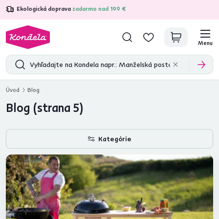
Ekologická doprava
zadarmo nad 199 €
4,7
31 211
overených produktových recenzií
Menu
Úvod
Blog
Blog (strana 5)
Kategórie