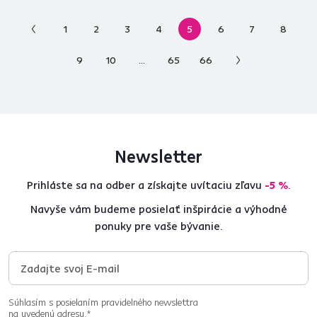
1
2
3
4
5
6
7
8
Predchádzajúca
strana
9
10
...
65
66
Nasledujúca
strana
Newsletter
Prihláste sa na odber a získajte uvítaciu zľavu
-5 %
.
Navyše vám budeme posielať inšpirácie a výhodné
ponuky pre vaše bývanie.
Súhlasím s posielaním pravidelného newslettra
na uvedenú adresu.*